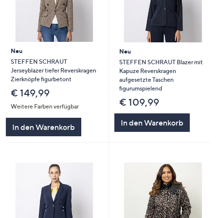
Neu
Neu
STEFFEN SCHRAUT
STEFFEN SCHRAUT Blazer mit
Jerseyblazer tiefer Reverskragen
Kapuze Reverskragen
Zierknöpfe figurbetont
aufgesetzte Taschen
figurumspielend
€ 149,99
€ 109,99
Weitere Farben verfügbar
In den Warenkorb
In den Warenkorb