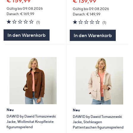
€ 159,99
€ 139,99
Gültig bis 09.08.2026
Gültig bis 09.08.2026
Danach: € 169,99
Danach: € 149,99
1.0
1
1.0
1
(1)
(1)
von
Bewertungen
von
Bewertungen
5
5
In den Warenkorb
In den Warenkorb
Neu
Neu
DAWID by Dawid Tomaszewski
DAWID by Dawid Tomaszewski
Jacke, Wollimitat Knopfleiste
Jacke, Stehkragen
figurumspielend
Pattentaschen figurumspielend