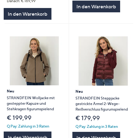
Danach: € 169,99
In den Warenkorb
In den Warenkorb
Neu
Neu
STRANDFEIN Wolljacke mit
STRANDFEIN Steppjacke
gesteppter Kapuze und
gestrickte Ärmel 2-Wege-
Stehkragen figurumspielend
Reißverschluss figurumspielend
€ 199,99
€ 179,99
Q Pay: Zahlung in 3 Raten
Q Pay: Zahlung in 3 Raten
In den Warenkorb
In den Warenkorb