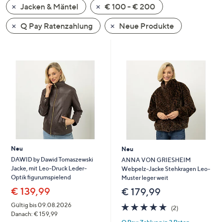
Jacken & Mäntel
€ 100 - € 200
oder
wischen
Q Pay Ratenzahlung
Neue Produkte
Sie
auf
Touch-
Geräten
nach
links
bzw.
rechts,
um
diese
Neu
Neu
anzuzeigen.
DAWID by Dawid Tomaszewski
ANNA VON GRIESHEIM
Jacke, mit Leo-Druck Leder-
Webpelz-Jacke Stehkragen Leo-
Optik figurumspielend
Muster leger weit
€ 139,99
€ 179,99
5.0
2
Gültig bis 09.08.2026
(2)
von
Bewertungen
Danach: € 159,99