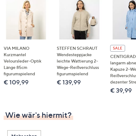
VIA MILANO
STEFFEN SCHRAUT
SALE
Kurzmantel
Wendesteppjacke
CENTIGRADE
Veloursleder-Optik
leichte Wattierung 2-
langarm abn
Länge 85cm
Wege-Reißverschluss
Kapuze 2-W
figurumspielend
figurumspielend
Reißverschlu
€ 109,99
€ 139,99
dezenter Str
€ 39,99
Wie wär's hiermit?