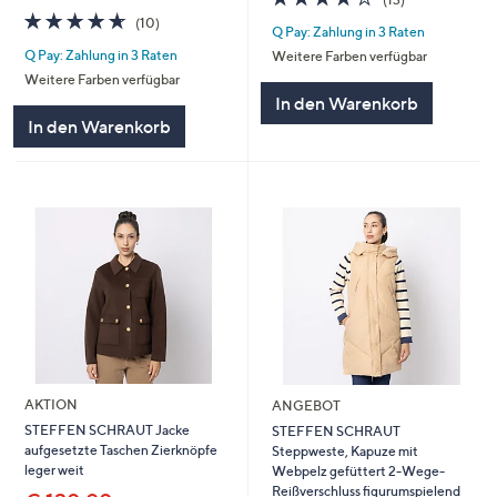
von
Bewertungen
4.6
10
(10)
Q Pay: Zahlung in 3 Raten
5
von
Bewertungen
Q Pay: Zahlung in 3 Raten
Weitere Farben verfügbar
5
Weitere Farben verfügbar
In den Warenkorb
In den Warenkorb
AKTION
ANGEBOT
STEFFEN SCHRAUT Jacke
STEFFEN SCHRAUT
aufgesetzte Taschen Zierknöpfe
Steppweste, Kapuze mit
leger weit
Webpelz gefüttert 2-Wege-
Reißverschluss figurumspielend