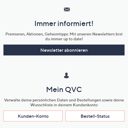
Service
und
Immer informiert!
Unternehmensinformationen
Premieren, Aktionen, Geheimtipps: Mit unseren Newslettern bist
du immer up to date!
Newsletter abonnieren
Mein QVC
Verwalte deine persönlichen Daten und Bestellungen sowie deine
Wunschliste in deinem Kundenkonto
Kunden-Konto
Bestell-Status