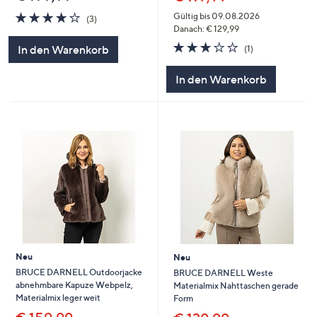
3.7
3
Gültig bis 09.08.2026
(3)
von
Bewertungen
Danach: € 129,99
5
3.0
1
In den Warenkorb
(1)
von
Bewertungen
5
In den Warenkorb
Neu
Neu
BRUCE DARNELL Outdoorjacke
BRUCE DARNELL Weste
abnehmbare Kapuze Webpelz,
Materialmix Nahttaschen gerade
Materialmix leger weit
Form