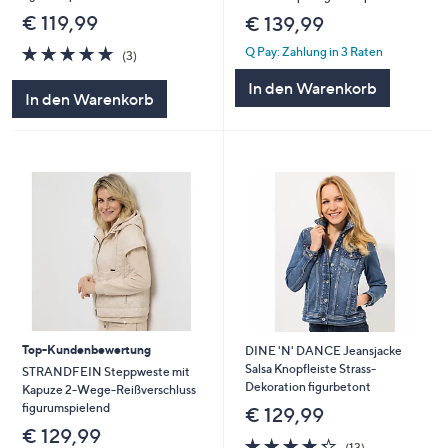
€ 119,99
€ 139,99
4.7
3
Q Pay: Zahlung in 3 Raten
(3)
von
Bewertungen
In den Warenkorb
5
In den Warenkorb
Top-Kundenbewertung
DINE 'N' DANCE Jeansjacke
Salsa Knopfleiste Strass-
STRANDFEIN Steppweste mit
Dekoration figurbetont
Kapuze 2-Wege-Reißverschluss
figurumspielend
€ 129,99
€ 129,99
4.2
13
(13)