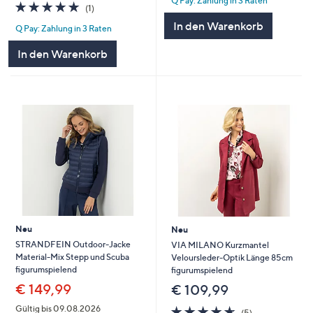
Q Pay: Zahlung in 3 Raten
5
5.0
1
(1)
von
Bewertungen
In den Warenkorb
Q Pay: Zahlung in 3 Raten
5
In den Warenkorb
Neu
Neu
STRANDFEIN Outdoor-Jacke
VIA MILANO Kurzmantel
Material-Mix Stepp und Scuba
Veloursleder-Optik Länge 85cm
figurumspielend
figurumspielend
€ 149,99
€ 109,99
4.6
5
Gültig bis 09.08.2026
(5)