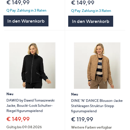
€ 149,99
€ 149,99
Q Pay: Zahlung in 3 Raten
Q Pay: Zahlung in 3 Raten
In den Warenkorb
In den Warenkorb
Neu
Neu
DAWID by Dawid Tomaszewski
DINE 'N' DANCE Blouson-Jacke
Jacke, Bouclé-Look Schulter-
Stehkragen Struktur-Stepp
Riegel figurumspielend
figurumspielend
€ 149,99
€ 119,99
Gültig bis 09.08.2026
Weitere Farben verfügbar