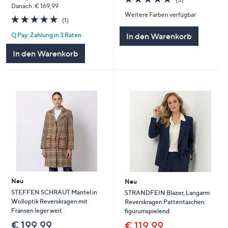
von
Bewertungen
Danach: € 169,99
Weitere Farben verfügbar
5
5.0
1
(1)
von
Bewertungen
In den Warenkorb
Q Pay: Zahlung in 3 Raten
5
In den Warenkorb
Neu
Neu
STEFFEN SCHRAUT Mantel in
STRANDFEIN Blazer, Langarm
Wolloptik Reverskragen mit
Reverskragen Pattentaschen
Fransen leger weit
figurumspielend
€ 199,99
€ 119,99