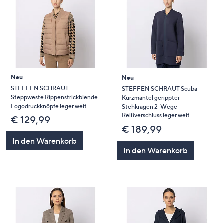
Neu
Neu
STEFFEN SCHRAUT
STEFFEN SCHRAUT Scuba-
Steppweste Rippenstrickblende
Kurzmantel gerippter
Logodruckknöpfe leger weit
Stehkragen 2-Wege-
Reißverschluss leger weit
€ 129,99
€ 189,99
In den Warenkorb
In den Warenkorb