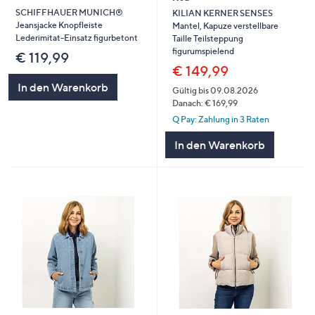
SCHIFFHAUER MUNICH®
KILIAN KERNER SENSES
Jeansjacke Knopfleiste
Mantel, Kapuze verstellbare
Lederimitat-Einsatz figurbetont
Taille Teilsteppung
figurumspielend
€ 119,99
€ 149,99
In den Warenkorb
Gültig bis 09.08.2026
Danach: € 169,99
Q Pay: Zahlung in 3 Raten
In den Warenkorb