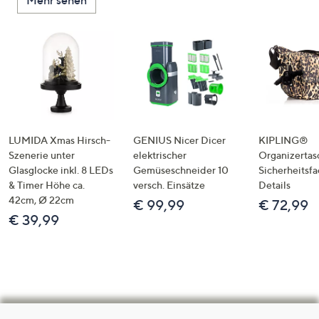
Mehr sehen
LUMIDA Xmas Hirsch-
GENIUS Nicer Dicer
KIPLING®
Szenerie unter
elektrischer
Organizertas
Glasglocke inkl. 8 LEDs
Gemüseschneider 10
Sicherheitsf
& Timer Höhe ca.
versch. Einsätze
Details
42cm, Ø 22cm
€ 99,99
€ 72,99
€ 39,99
Hilfeseiten,