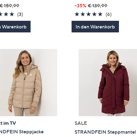
€ 159,99
-35%
€ 139,99
4.7
3
4.7
6
(3)
(6)
von
Bewertungen
von
Bewertung
n Warenkorb
In den Warenkorb
5
5
t im TV
SALE
DFEIN Steppjacke
STRANDFEIN Steppmantel