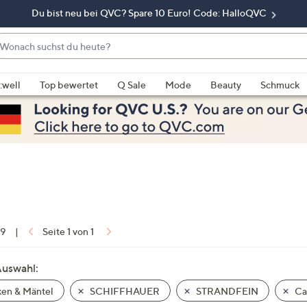
Du bist neu bei QVC? Spare 10 Euro! Code: HalloQVC
onach
chst
enn
u
rschläge
:well
Top bewertet
Q Sale
Mode
Beauty
Schmuck
eute?
rfügbar
nd,
erwenden
e
e
eiltasten
ach
ben
nd
 9
|
Seite 1 von 1
ach
nten
Auswahl:
der
en & Mäntel
SCHIFFHAUER
STRANDFEIN
Ca
ischen