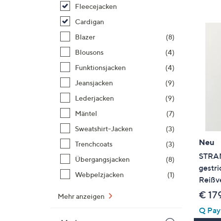
Si
Fleecejacken
au
Cardigan
T
Blazer
(8)
G
n
Blousons
(4)
li
Funktionsjacken
(4)
b
Jeansjacken
(9)
re
Lederjacken
(9)
u
di
Mäntel
(7)
an
Sweatshirt-Jacken
(3)
Neu
Trenchcoats
(3)
STRAN
Übergangsjacken
(8)
gestr
Webpelzjacken
(1)
Reißv
€ 17
Mehr anzeigen
Q Pay: