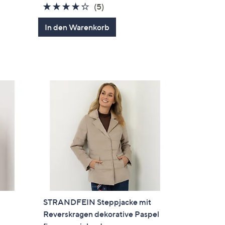
4.2
5
(5)
von
Bewertungen
In den Warenkorb
5
en
STRANDFEIN Steppjacke mit
Reverskragen dekorative Paspel