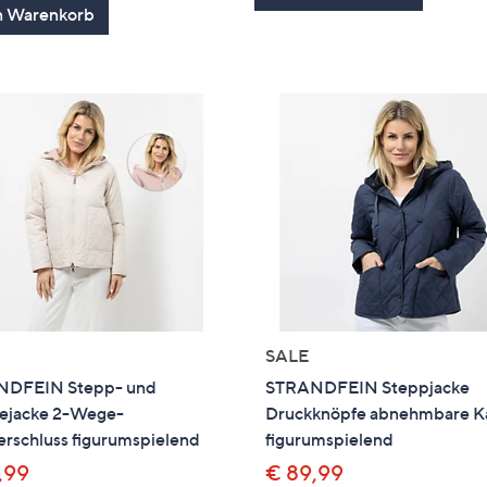
n Warenkorb
SALE
DFEIN Stepp- und
STRANDFEIN Steppjacke
jacke 2-Wege-
Druckknöpfe abnehmbare 
erschluss figurumspielend
figurumspielend
,99
€ 89,99