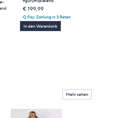
figurumspielend
e-
lend
€ 199,99
Q Pay: Zahlung in 3 Raten
In den Warenkorb
en
Mehr sehen