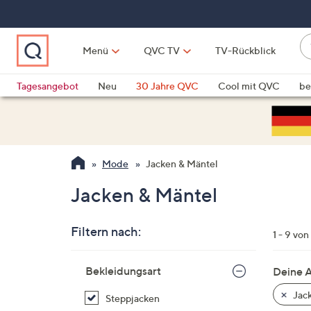
Zum
Hauptinhalt
springen
W
Menü
QVC TV
TV-Rückblick
su
W
d
Vo
Tagesangebot
Neu
30 Jahre QVC
Cool mit QVC
be
h
ve
QLINARISCH
Technik
si
v
Si
Mode
Jacken & Mäntel
di
Pf
Jacken & Mäntel
n
o
Filtern nach:
u
1 - 9 von
n
Zur
u
Bekleidungsart
Deine 
Produktliste
o
springen
Jack
Steppjacken
w