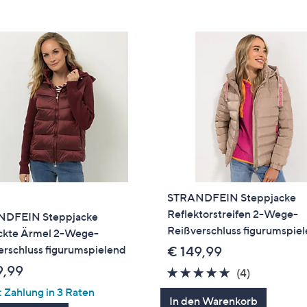
e
f
ouch-
eräten
ach
nks
zw.
chts,
m
ese
zuzeigen.
STRANDFEIN Steppjacke
Reflektorstreifen 2-Wege-
DFEIN Steppjacke
Reißverschluss figurumspie
ickte Ärmel 2-Wege-
erschluss figurumspielend
€ 149,99
9,99
5.0
4
(4)
von
Bewertung
 Zahlung in 3 Raten
In den Warenkorb
5