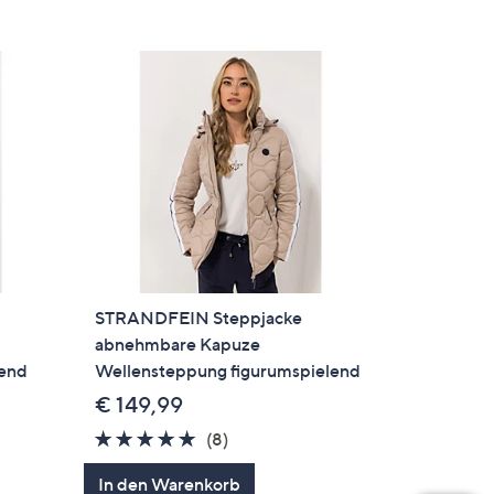
STRANDFEIN Steppjacke
abnehmbare Kapuze
lend
Wellensteppung figurumspielend
€ 149,99
4.9
8
(8)
en
von
Bewertungen
In den Warenkorb
5