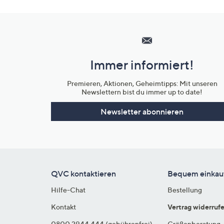
Hilfeseiten,
Service
und
Immer informiert!
Unternehmensinformationen
Premieren, Aktionen, Geheimtipps: Mit unseren
Newslettern bist du immer up to date!
Newsletter abonnieren
QVC kontaktieren
Bequem einkau
Hilfe-Chat
Bestellung
Kontakt
Vertrag widerruf
0800 2944 444 (gebührenfrei)
Größenberatung