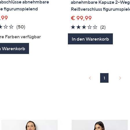
kabschlüsse abnehmbare
abnehmbare Kapuze 2-Weg
e figurumspielend
Reißverschluss figurumspie
,99
€ 99,99
3.0
50
(50)
2.5
2
(2)
von
Bewertungen
von
Bewertung
re Farben verfügbar
In den Warenkorb
5
5
n Warenkorb
1