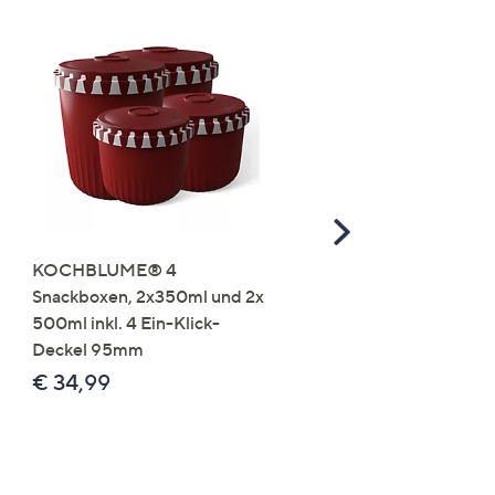
Scroll
Right
KOCHBLUME® 4
you:ly Pure Protein Limo
Snackboxen, 2x350ml und 2x
Lysin 575g für 25 Portio
500ml inkl. 4 Ein-Klick-
€ 49,99
Deckel 95mm
€ 86,94 /1 kg
€ 34,99