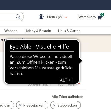
0
Mein QVC
Warenkorb
Einkaufswagen ist le
Wohnen
Hobby & Basteln
Haus & Garten
Sortieren nach:
Top-Treffer
Alle Filter aufheben
rdigan
Fleecejacken
Steppjacken