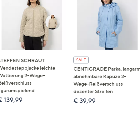
STEFFEN SCHRAUT
SALE
Wendesteppjacke leichte
CENTIGRADE Parka, langar
Wattierung 2-Wege-
abnehmbare Kapuze 2-
Reißverschluss
Wege-Reißverschluss
figurumspielend
dezenter Streifen
€ 139,99
€ 39,99