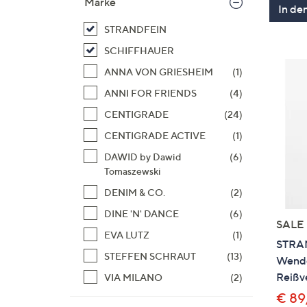
Marke
In de
STRANDFEIN
SCHIFFHAUER
ANNA VON GRIESHEIM
(1)
ANNI FOR FRIENDS
(4)
CENTIGRADE
(24)
CENTIGRADE ACTIVE
(1)
DAWID by Dawid
(6)
Tomaszewski
DENIM & CO.
(2)
DINE 'N' DANCE
(6)
SALE
EVA LUTZ
(1)
STRAN
STEFFEN SCHRAUT
(13)
Wende
Reißv
VIA MILANO
(2)
€ 89