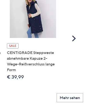
Scroll
Right
SALE
SALE
m
CENTIGRADE Steppweste
DAWID by Dawid
abnehmbare Kapuze 2-
Tomaszewski Jacke mit
Wege-Reißverschluss lange
Kapuze nahtfreie Steppo
Form
figurumspielend
€ 39,99
€ 69,99
Mehr sehen