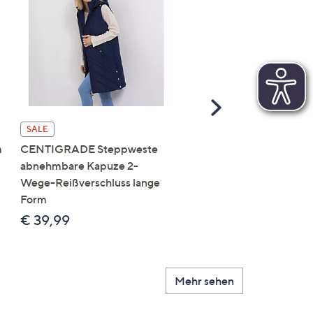
Scroll
Right
SALE
SALE
m
CENTIGRADE Steppweste
DAWID by Dawid
abnehmbare Kapuze 2-
Tomaszewski Jacke mit
Wege-Reißverschluss lange
Kapuze nahtfreie Steppo
Form
figurumspielend
€ 39,99
€ 69,99
Mehr sehen