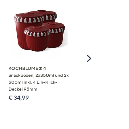
Scroll
Right
KOCHBLUME® 4
you:ly Pure Protein Limo
Snackboxen, 2x350ml und 2x
Lysin 575g für 25 Portio
500ml inkl. 4 Ein-Klick-
€ 49,99
Deckel 95mm
€ 86,94 /1 kg
€ 34,99