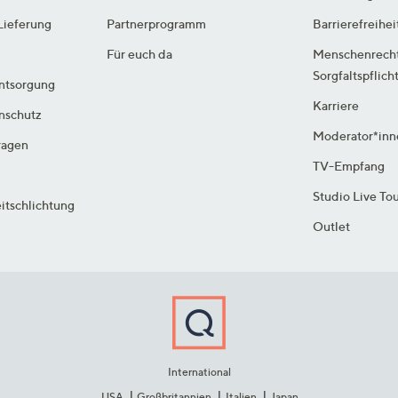
Lieferung
Partnerprogramm
Barrierefreihei
Für euch da
Menschenrech
Sorgfaltspflich
ntsorgung
Karriere
enschutz
Moderator*inn
ragen
TV-Empfang
Studio Live To
itschlichtung
Outlet
International
USA
Großbritannien
Italien
Japan