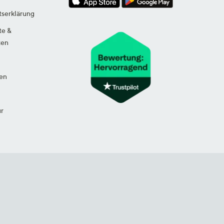
tserklärung
te &
ten
en
ur