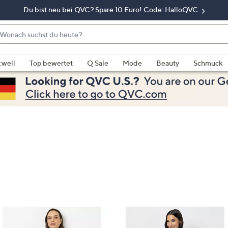
Du bist neu bei QVC? Spare 10 Euro! Code: HalloQVC
onach
chst
enn
u
rschläge
:well
Top bewertet
Q Sale
Mode
Beauty
Schmuck
eute?
rfügbar
nd,
erwenden
e
e
eiltasten
ach
ben
nd
ach
nten
der
ischen