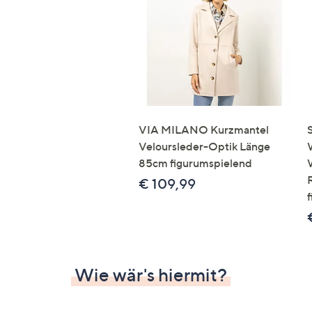
Si
au
T
G
n
li
b
re
VIA MILANO Kurzmantel
u
Veloursleder-Optik Länge
di
85cm figurumspielend
an
€ 109,99
Wie wär's hiermit?