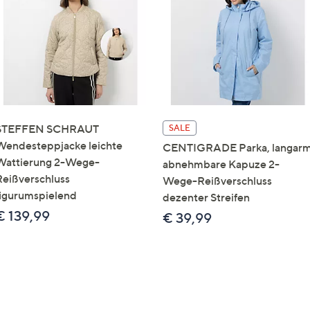
e
f
ouch-
eräten
ach
nks
zw.
chts,
STEFFEN SCHRAUT
SALE
m
Wendesteppjacke leichte
CENTIGRADE Parka, langar
ese
Wattierung 2-Wege-
abnehmbare Kapuze 2-
zuzeigen.
Reißverschluss
Wege-Reißverschluss
figurumspielend
dezenter Streifen
€ 139,99
€ 39,99