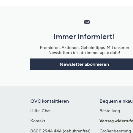
Hilfeseiten,
Service
und
Immer informiert!
Unternehmensinformationen
Premieren, Aktionen, Geheimtipps: Mit unseren
Newslettern bist du immer up to date!
Newsletter abonnieren
QVC kontaktieren
Bequem einkau
Hilfe-Chat
Bestellung
Kontakt
Vertrag widerruf
0800 2944 444 (gebührenfrei)
Größenberatung