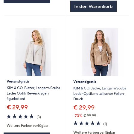
In den Warenkorb
Versand gratis
Versand gratis
KIM & CO. Blazer, Langarm Scuba
KIM & CO. Jacke, Langarm Scuba
Leder Optik Reverskragen
Leder Optik metallischer Folien-
figurbetont
Druck
€ 29,99
€ 29,99
5.0
3
-70%
€ 99,99
(3)
von
Bewertungen
5.0
1
(1)
Weitere Farben verfügbar
5
von
Bewertungen
Weitere Farben verfügbar
5