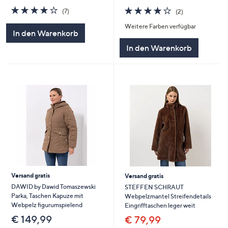
4.0
7
4.0
2
(7)
(2)
von
Bewertungen
von
Bewertungen
Weitere Farben verfügbar
5
5
In den Warenkorb
In den Warenkorb
Versand gratis
Versand gratis
DAWID by Dawid Tomaszewski
STEFFEN SCHRAUT
Parka, Taschen Kapuze mit
Webpelzmantel Streifendetails
Webpelz figurumspielend
Eingrifftaschen leger weit
€ 149,99
€ 79,99