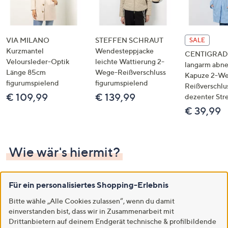
VIA MILANO
STEFFEN SCHRAUT
SALE
Kurzmantel
Wendesteppjacke
CENTIGRADE
Veloursleder-Optik
leichte Wattierung 2-
langarm abn
Länge 85cm
Wege-Reißverschluss
Kapuze 2-W
figurumspielend
figurumspielend
Reißverschlu
€ 109,99
€ 139,99
dezenter Str
€ 39,99
Wie wär's hiermit?
Für ein personalisiertes Shopping-Erlebnis
Mehr sehen
Bitte wähle „Alle Cookies zulassen“, wenn du damit
einverstanden bist, dass wir in Zusammenarbeit mit
Drittanbietern auf deinem Endgerät technische & profilbildende