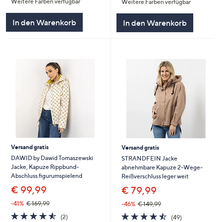
Weitere Farben verfügbar
Weitere Farben verfügbar
5
5
In den Warenkorb
In den Warenkorb
Versand gratis
Versand gratis
DAWID by Dawid Tomaszewski
STRANDFEIN Jacke
Jacke, Kapuze Rippbund-
abnehmbare Kapuze 2-Wege-
Abschluss figurumspielend
Reißverschluss leger weit
€ 99,99
€ 79,99
-41%
€ 169,99
-46%
€ 149,99
4.5
2
4.4
49
(2)
(49)