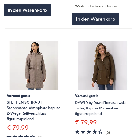
von
Bewertungen
von
Bewertungen
Weitere Farben verfügbar
5
5
In den Warenkorb
In den Warenkorb
Versand gratis
Versand gratis
STEFFEN SCHRAUT
DAWID by Dawid Tomaszewski
Steppmantel abzippbare Kapuze
Jacke, Kapuze Materialmix
2-Wege Reißverschluss
figurumspielend
figurumspielend
€ 79,99
€ 79,99
4.3
6
(6)
4.3
9
von
Bewertungen