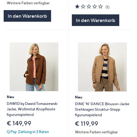
Weitere Farben verfügbar
5
1.0
1
(1)
von
Bewertungen
In den Warenkorb
5
In den Warenkorb
Neu
Neu
DAWID by Dawid Tomaszewski
DINE 'N' DANCE Blouson-Jacke
Jacke, Wollimitat Knopfleiste
Stehkragen Struktur-Stepp
figurumspielend
figurumspielend
€ 149,99
€ 119,99
Q Pay: Zahlung in 3 Raten
Weitere Farben verfügbar