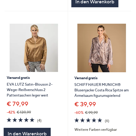
In den Warenkorb
Versand gratis
Versand gratis
EVA LUTZ Satin-Blouson 2-
SCHIFFHAUER MUNICH®
Wege-Reißverschluss 2
Blusenjacke Costa Rica Spitze am
Pattentaschen leger weit
Ärmelsaum figurumspielend
€ 79,99
€ 39,99
-42%
€ 139,99
-60%
€ 99,99
5.0
4
5.0
6
(4)
(6)
von
Bewertungen
von
Bewertungen
Weitere Farben verfügbar
5
5
In den Warenkorb