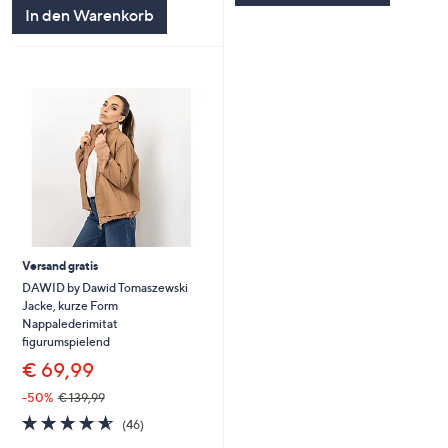
In den Warenkorb
Versand gratis
DAWID by Dawid Tomaszewski
Jacke, kurze Form
Nappalederimitat
figurumspielend
€ 69,99
-50%
€ 139,99
4.5
46
(46)
von
Bewertungen