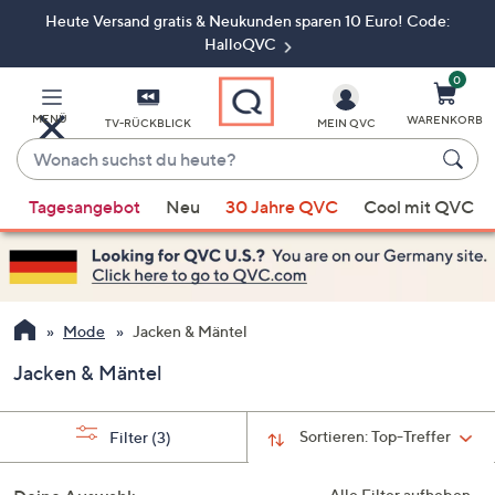
Heute Versand gratis & Neukunden sparen 10 Euro! Code:
Zum
Hauptinhalt
HalloQVC
springen
0
MENÜ
WARENKORB
TV-RÜCKBLICK
MEIN QVC
Wonach
suchst
Wenn
du
Tagesangebot
Neu
30 Jahre QVC
Cool mit QVC
Vorschläge
heute?
verfügbar
sind,
verwenden
Sie
Mode
Jacken & Mäntel
die
Jacken & Mäntel
Pfeiltasten
nach
oben
Sortieren:
Top-Treffer
Filter
(3)
und
nach
Alle Filter aufheben