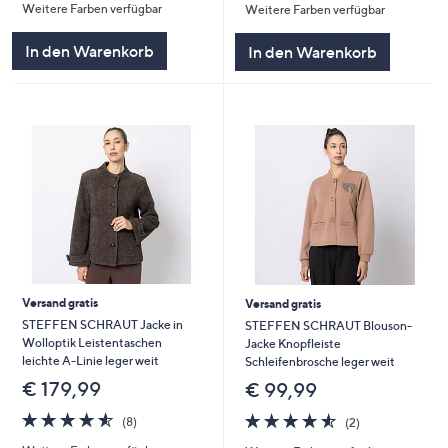
Weitere Farben verfügbar
Weitere Farben verfügbar
5
5
In den Warenkorb
In den Warenkorb
Versand gratis
Versand gratis
STEFFEN SCHRAUT Jacke in
STEFFEN SCHRAUT Blouson-
Wolloptik Leistentaschen
Jacke Knopfleiste
leichte A-Linie leger weit
Schleifenbrosche leger weit
€ 179,99
€ 99,99
4.5
8
4.5
2
(8)
(2)
von
Bewertungen
von
Bewertungen