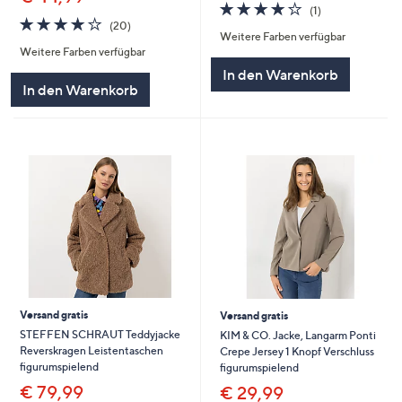
4.0
1
(1)
4.0
20
von
Bewertungen
(20)
Weitere Farben verfügbar
von
Bewertungen
5
Weitere Farben verfügbar
5
In den Warenkorb
In den Warenkorb
Versand gratis
Versand gratis
STEFFEN SCHRAUT Teddyjacke
KIM & CO. Jacke, Langarm Ponti
Reverskragen Leistentaschen
Crepe Jersey 1 Knopf Verschluss
figurumspielend
figurumspielend
€ 79,99
€ 29,99