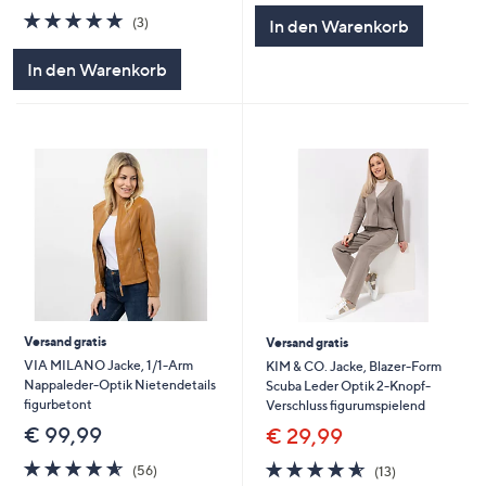
5
4.7
3
(3)
In den Warenkorb
von
Bewertungen
5
In den Warenkorb
Versand gratis
Versand gratis
VIA MILANO Jacke, 1/1-Arm
KIM & CO. Jacke, Blazer-Form
Nappaleder-Optik Nietendetails
Scuba Leder Optik 2-Knopf-
figurbetont
Verschluss figurumspielend
€ 99,99
€ 29,99
4.6
56
4.5
13
(56)
(13)
von
Bewertungen
von
Bewertungen