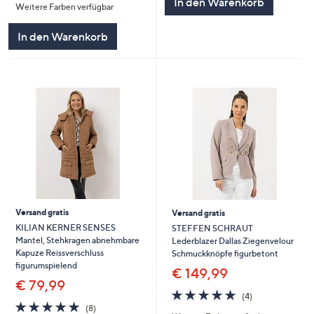
In den Warenkorb
Weitere Farben verfügbar
5
In den Warenkorb
Versand gratis
Versand gratis
KILIAN KERNER SENSES
STEFFEN SCHRAUT
Mantel, Stehkragen abnehmbare
Lederblazer Dallas Ziegenvelour
Kapuze Reissverschluss
Schmuckknöpfe figurbetont
figurumspielend
€ 149,99
€ 79,99
4.8
4
(4)
4.8
8
von
Bewertungen
(8)