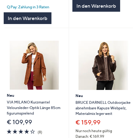
von
Bewertungen
In den Warenkorb
Q Pay: Zahlung in 3 Raten
5
In den Warenkorb
Neu
Neu
VIA MILANO Kurzmantel
BRUCE DARNELL Outdoorjacke
Veloursleder-Optik Länge 85cm
abnehmbare Kapuze Webpelz,
figurumspielend
Materialmix leger weit
€ 109,99
€ 159,99
4.2
8
Nur noch heute gültig
(8)
von
Bewertungen
Danach: € 169,99