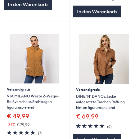
In den Warenkorb
In den Warenkorb
Versand gratis
Versand gratis
VIA MILANO Weste 2-Wege-
DINE 'N' DANCE Jacke
Reißverschluss Stehkragen
aufgesetzte Taschen Raffung
figurumspielend
hinten figurumspielend
€ 49,99
€ 69,99
4.8
6
-37%
€ 79,99
(6)
von
Bewertungen
5.0
3
(3)
5
von
Bewertungen