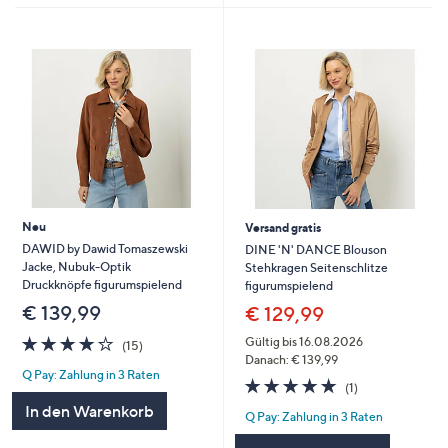
Neu
Versand gratis
DAWID by Dawid Tomaszewski
DINE 'N' DANCE Blouson
Jacke, Nubuk-Optik
Stehkragen Seitenschlitze
Druckknöpfe figurumspielend
figurumspielend
€ 139,99
€ 129,99
4.1
15
Gültig bis 16.08.2026
(15)
von
Bewertungen
Danach: € 139,99
Q Pay: Zahlung in 3 Raten
5
5.0
1
(1)
von
Bewertungen
In den Warenkorb
Q Pay: Zahlung in 3 Raten
5