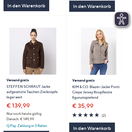
In den Warenkorb
In den Warenkorb
Versand gratis
Versand gratis
STEFFEN SCHRAUT Jacke
KIM & CO. Blazer-Jacke Ponti
aufgesetzte Taschen Zierknöpfe
Crepe Jersey Knopfleiste
leger weit
figurumspielend
€ 139,99
€ 35,99
5.0
2
Nur noch heute gültig
(2)
von
Bewertungen
Danach: € 149,99
5
Q Pay: Zahlung in 3 Raten
In den Warenkorb