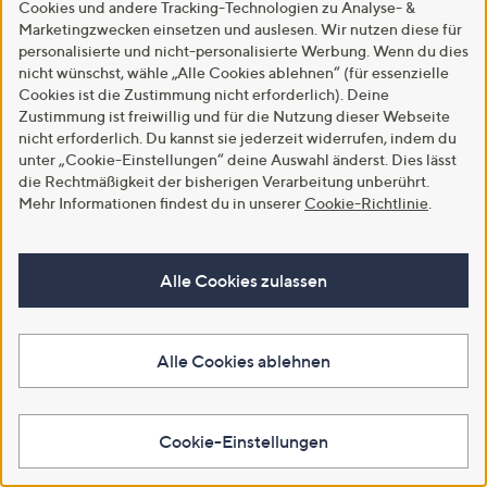
Cookies und andere Tracking-Technologien zu Analyse- &
Marketingzwecken einsetzen und auslesen. Wir nutzen diese für
personalisierte und nicht-personalisierte Werbung. Wenn du dies
nicht wünschst, wähle „Alle Cookies ablehnen“ (für essenzielle
Cookies ist die Zustimmung nicht erforderlich). Deine
Zustimmung ist freiwillig und für die Nutzung dieser Webseite
GENIUS Nicer Dicer
LUMIDA Xmas Hirsch-
KIPLING®
nicht erforderlich. Du kannst sie jederzeit widerrufen, indem du
elektrischer
Szenerie unter
Organizertas
unter „Cookie-Einstellungen“ deine Auswahl änderst. Dies lässt
Gemüseschneider 10
Glasglocke inkl. 8 LEDs
Sicherheitsf
die Rechtmäßigkeit der bisherigen Verarbeitung unberührt.
versch. Einsätze
& Timer Höhe ca.
Details
Mehr Informationen findest du in unserer
Cookie-Richtlinie
.
42cm, Ø 22cm
€ 99,99
€ 72,99
€ 39,99
Alle Cookies zulassen
Alle Cookies ablehnen
Hilfeseiten,
Service
Cookie-Einstellungen
und