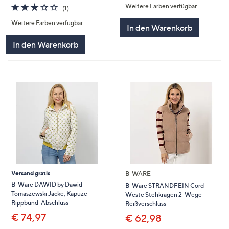
3.0
1
Weitere Farben verfügbar
(1)
von
Bewertungen
Weitere Farben verfügbar
5
In den Warenkorb
In den Warenkorb
Versand gratis
B-WARE
B-Ware DAWID by Dawid
B-Ware STRANDFEIN Cord-
Tomaszewski Jacke, Kapuze
Weste Stehkragen 2-Wege-
Rippbund-Abschluss
Reißverschluss
€ 74,97
€ 62,98