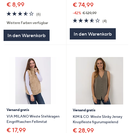
€ 8,99
€ 74,99
3.5
6
-42%
€ 129,99
(6)
von
Bewertungen
3.5
4
(4)
Weitere Farben verfügbar
5
von
Bewertungen
5
In den Warenkorb
In den Warenkorb
Versand gratis
Versand gratis
VIA MILANO Weste Stehkragen
KIM & CO. Weste Slinky Jersey
Eingrifftaschen Fellimitat
Knopfleiste figurumspielend
€ 17,99
€ 28,99