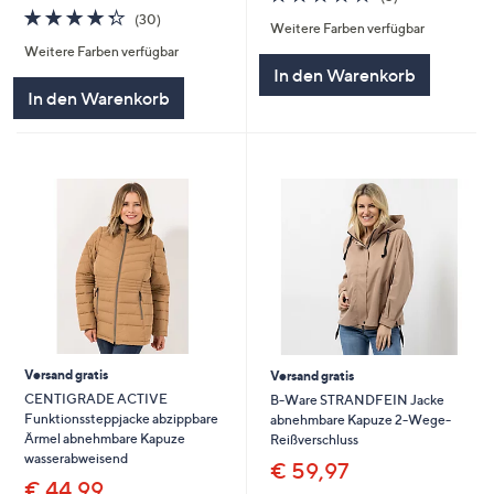
von
Bewertungen
4.3
30
(30)
Weitere Farben verfügbar
5
von
Bewertungen
Weitere Farben verfügbar
5
In den Warenkorb
In den Warenkorb
Versand gratis
Versand gratis
CENTIGRADE ACTIVE
B-Ware STRANDFEIN Jacke
Funktionssteppjacke abzippbare
abnehmbare Kapuze 2-Wege-
Ärmel abnehmbare Kapuze
Reißverschluss
wasserabweisend
€ 59,97
€ 44,99