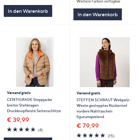
Weitere Farben verfügbar
von
Bewertungen
5
5
In den Warenkorb
In den Warenkorb
Versand gratis
Versand gratis
CENTIGRADE Steppjacke
STEFFEN SCHRAUT Webpelz-
breiter Stehkragen
Weste gestepptes Rückenteil
Druckknopfleiste Seitenschlitze
vordere Nahttaschen
figurumspielend
€ 39,99
€ 79,99
4.8
4
(4)
von
Bewertungen
4.7
15
(15)
5
von
Bewertungen