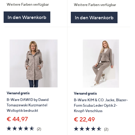
Weitere Farben verfügbar
Weitere Farben verfügbar
5
5
In den Warenkorb
In den Warenkorb
Versand gratis
Versand gratis
B-Ware DAWID by Dawid
B-Ware KIM & CO. Jacke, Blazer-
Tomaszewski Kurzmantel
Form Scuba Leder Optik 2-
Wolloptik bedruckt
Knopf-Verschluss
€ 44,97
€ 22,49
4.5
2
4.5
2
(2)
(2)
von
Bewertungen
von
Bewertungen