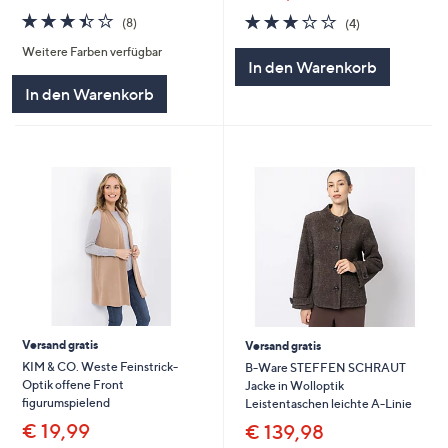
3.4
8
3.0
4
(8)
(4)
von
Bewertungen
von
Bewertungen
Weitere Farben verfügbar
5
5
In den Warenkorb
In den Warenkorb
Versand gratis
Versand gratis
KIM & CO. Weste Feinstrick-
B-Ware STEFFEN SCHRAUT
Optik offene Front
Jacke in Wolloptik
figurumspielend
Leistentaschen leichte A-Linie
€ 19,99
€ 139,98