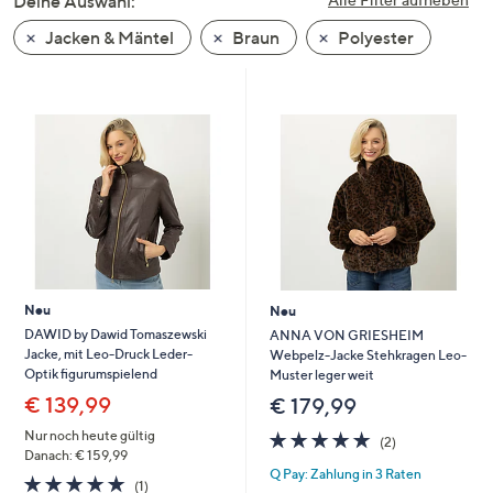
Deine Auswahl:
unten
Jacken & Mäntel
Braun
Polyester
oder
wischen
Sie
auf
Touch-
Geräten
nach
links
bzw.
rechts,
um
Neu
Neu
diese
DAWID by Dawid Tomaszewski
ANNA VON GRIESHEIM
Jacke, mit Leo-Druck Leder-
Webpelz-Jacke Stehkragen Leo-
anzuzeigen.
Optik figurumspielend
Muster leger weit
€ 139,99
€ 179,99
5.0
2
Nur noch heute gültig
(2)
von
Bewertungen
Danach: € 159,99
Q Pay: Zahlung in 3 Raten
5
5.0
1
(1)