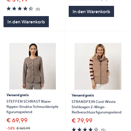
von
Bewertungen
4.3
6
5
(6)
In den Warenkorb
von
Bewertungen
5
In den Warenkorb
Versand gratis
Versand gratis
STEFFEN SCHRAUT Blazer
STRANDFEIN Cord-Weste
Rippen-Struktur Schmuckknöpfe
Stehkragen 2-Wege-
figurumspielend
Reißverschluss figurumspielend
€ 69,99
€ 79,99
4.2
5
-58%
€ 169,99
(5)