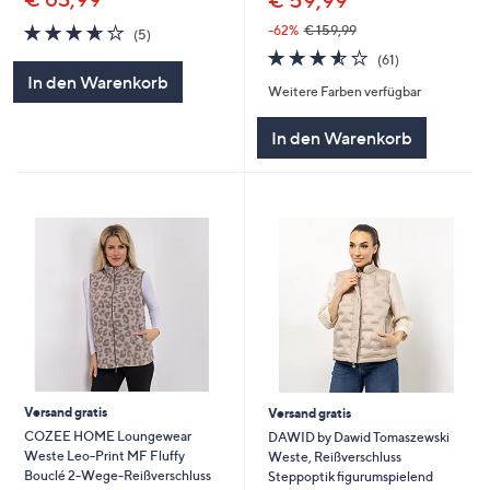
€ 59,99
3.6
5
-62%
€ 159,99
(5)
von
Bewertungen
3.5
61
(61)
5
von
Bewertungen
In den Warenkorb
Weitere Farben verfügbar
5
In den Warenkorb
Versand gratis
Versand gratis
COZEE HOME Loungewear
DAWID by Dawid Tomaszewski
Weste Leo-Print MF Fluffy
Weste, Reißverschluss
Bouclé 2-Wege-Reißverschluss
Steppoptik figurumspielend