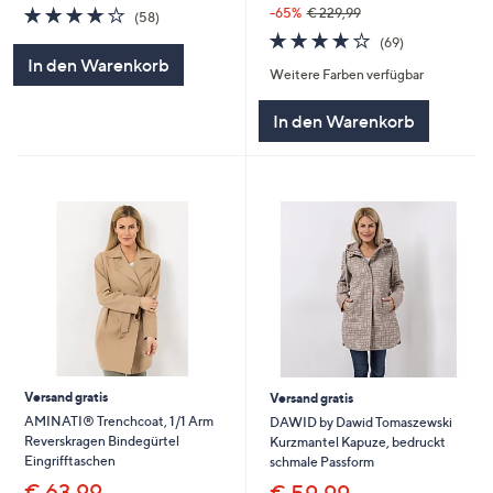
4.0
58
-65%
€ 229,99
(58)
von
Bewertungen
3.7
69
(69)
5
von
Bewertungen
In den Warenkorb
Weitere Farben verfügbar
5
In den Warenkorb
Versand gratis
Versand gratis
AMINATI® Trenchcoat, 1/1 Arm
DAWID by Dawid Tomaszewski
Reverskragen Bindegürtel
Kurzmantel Kapuze, bedruckt
Eingrifftaschen
schmale Passform
€ 63,99