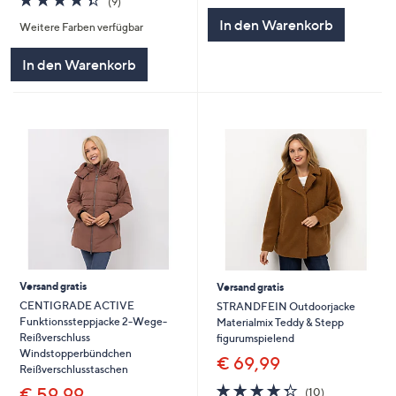
(9)
von
Bewertungen
5
In den Warenkorb
Weitere Farben verfügbar
5
In den Warenkorb
Versand gratis
Versand gratis
CENTIGRADE ACTIVE
STRANDFEIN Outdoorjacke
Funktionssteppjacke 2-Wege-
Materialmix Teddy & Stepp
Reißverschluss
figurumspielend
Windstopperbündchen
€ 69,99
Reißverschlusstaschen
4.3
10
€ 59,99
(10)