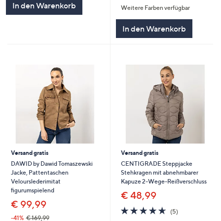
In den Warenkorb
Weitere Farben verfügbar
5
In den Warenkorb
Versand gratis
Versand gratis
DAWID by Dawid Tomaszewski
CENTIGRADE Steppjacke
Jacke, Pattentaschen
Stehkragen mit abnehmbarer
Velourslederimitat
Kapuze 2-Wege-Reißverschluss
figurumspielend
€ 48,99
€ 99,99
4.6
5
(5)
von
Bewertungen
-41%
€ 169,99