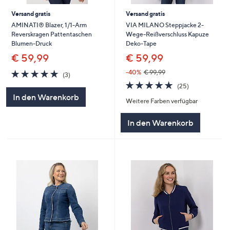
Versand gratis
Versand gratis
AMINATI® Blazer, 1/1-Arm
VIA MILANO Steppjacke 2-
Reverskragen Pattentaschen
Wege-Reißverschluss Kapuze
Blumen-Druck
Deko-Tape
€ 59,99
€ 59,99
5.0
3
-40%
€ 99,99
(3)
von
Bewertungen
4.8
25
(25)
5
von
Bewertungen
In den Warenkorb
Weitere Farben verfügbar
5
In den Warenkorb