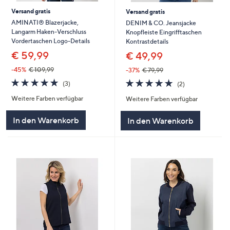
Versand gratis
Versand gratis
AMINATI® Blazerjacke,
DENIM & CO. Jeansjacke
Langarm Haken-Verschluss
Knopfleiste Eingrifftaschen
Vordertaschen Logo-Details
Kontrastdetails
€ 59,99
€ 49,99
-45%
€ 109,99
-37%
€ 79,99
5.0
3
5.0
2
(3)
(2)
von
Bewertungen
von
Bewertungen
Weitere Farben verfügbar
Weitere Farben verfügbar
5
5
In den Warenkorb
In den Warenkorb