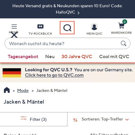
Heute Versand gratis & Neukunden sparen 10 Euro! Code:
Zum
Hauptinhalt
HalloQVC
springen
0
MENÜ
WARENKORB
TV-RÜCKBLICK
MEIN QVC
Wonach
suchst
Wenn
du
Tagesangebot
Neu
30 Jahre QVC
Cool mit QVC
Vorschläge
heute?
verfügbar
sind,
verwenden
Sie
Mode
Jacken & Mäntel
die
Jacken & Mäntel
Pfeiltasten
nach
oben
Sortieren:
Top-Treffer
Filter
(3)
und
nach
Alle Filter aufheben