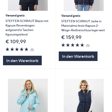
Versand gratis
Versand gratis
STEFFEN SCHRAUT Blazer mit
STEFFEN SCHRAUT Jacke in
Kapuze Reverskragen
Materialmix feste Kapuze 2-
aufgesetzte Taschen
Wege-Reißverschluss leger weit
figurumspielend
€ 159,99
€ 109,99
5.0
1
(1)
5.0
1
von
Bewertungen
(1)
von
Bewertungen
5
In den Warenkorb
5
In den Warenkorb