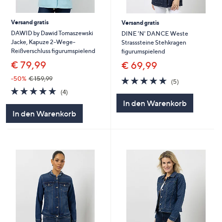
Versand gratis
Versand gratis
DAWID by Dawid Tomaszewski
DINE 'N' DANCE Weste
Jacke, Kapuze 2-Wege-
Strasssteine Stehkragen
Reißverschluss figurumspielend
figurumspielend
€ 79,99
€ 69,99
5.0
5
-50%
€ 159,99
(5)
von
Bewertungen
5.0
4
(4)
5
von
Bewertungen
In den Warenkorb
5
In den Warenkorb