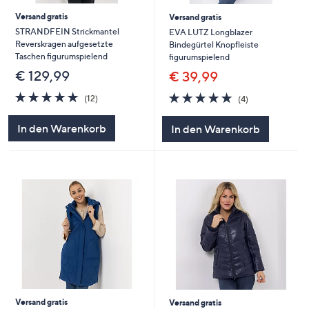
Versand gratis
Versand gratis
STRANDFEIN Strickmantel
EVA LUTZ Longblazer
Reverskragen aufgesetzte
Bindegürtel Knopfleiste
Taschen figurumspielend
figurumspielend
€ 129,99
€ 39,99
4.8
12
4.8
4
(12)
(4)
von
Bewertungen
von
Bewertungen
5
5
In den Warenkorb
In den Warenkorb
Versand gratis
Versand gratis