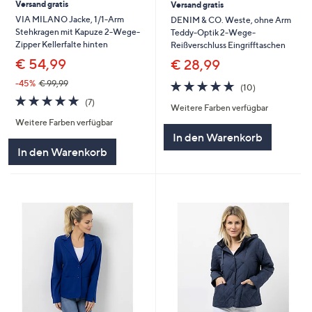
Versand gratis
Versand gratis
VIA MILANO Jacke, 1/1-Arm
DENIM & CO. Weste, ohne Arm
Stehkragen mit Kapuze 2-Wege-
Teddy-Optik 2-Wege-
Zipper Kellerfalte hinten
Reißverschluss Eingrifftaschen
€ 54,99
€ 28,99
4.7
10
-45%
€ 99,99
(10)
von
Bewertungen
4.7
7
(7)
Weitere Farben verfügbar
5
von
Bewertungen
Weitere Farben verfügbar
5
In den Warenkorb
In den Warenkorb