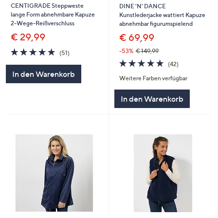
CENTIGRADE Steppweste
DINE 'N' DANCE
lange Form abnehmbare Kapuze
Kunstlederjacke wattiert Kapuze
2-Wege-Reißverschluss
abnehmbar figurumspielend
€ 29,99
€ 69,99
4.7
51
-53%
€ 149,99
(51)
von
Bewertungen
4.7
42
(42)
5
von
Bewertungen
In den Warenkorb
Weitere Farben verfügbar
5
In den Warenkorb