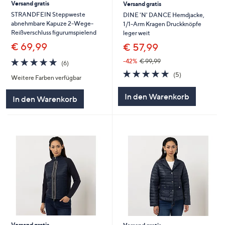
Versand gratis
Versand gratis
STRANDFEIN Steppweste
DINE 'N' DANCE Hemdjacke,
abnehmbare Kapuze 2-Wege-
1/1-Arm Kragen Druckknöpfe
Reißverschluss figurumspielend
leger weit
€ 69,99
€ 57,99
5.0
6
-42%
€ 99,99
(6)
von
Bewertungen
5.0
5
(5)
Weitere Farben verfügbar
5
von
Bewertungen
5
In den Warenkorb
In den Warenkorb
Versand gratis