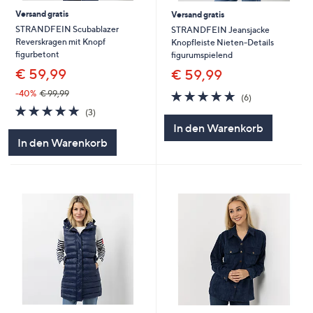
Versand gratis
Versand gratis
STRANDFEIN Scubablazer
STRANDFEIN Jeansjacke
Reverskragen mit Knopf
Knopfleiste Nieten-Details
figurbetont
figurumspielend
€ 59,99
€ 59,99
5.0
6
-40%
€ 99,99
(6)
von
Bewertungen
5.0
3
(3)
5
von
Bewertungen
In den Warenkorb
5
In den Warenkorb