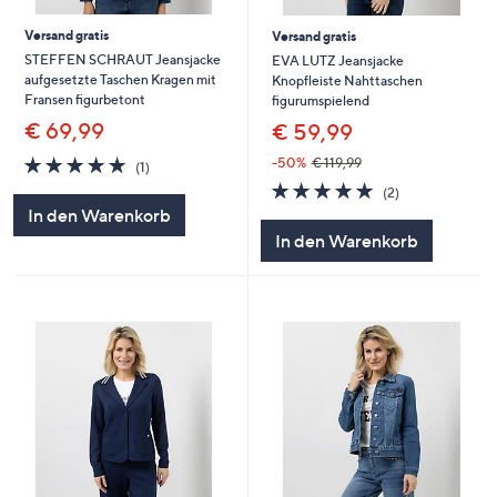
Versand gratis
Versand gratis
STEFFEN SCHRAUT Jeansjacke
EVA LUTZ Jeansjacke
aufgesetzte Taschen Kragen mit
Knopfleiste Nahttaschen
Fransen figurbetont
figurumspielend
€ 69,99
€ 59,99
5.0
1
-50%
€ 119,99
(1)
von
Bewertungen
5.0
2
(2)
5
von
Bewertungen
In den Warenkorb
5
In den Warenkorb