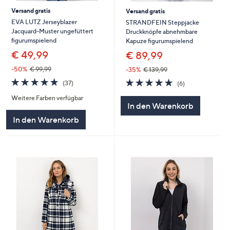
Versand gratis
Versand gratis
EVA LUTZ Jerseyblazer
STRANDFEIN Steppjacke
Jacquard-Muster ungefüttert
Druckknöpfe abnehmbare
figurumspielend
Kapuze figurumspielend
€ 49,99
€ 89,99
-50%
€ 99,99
-35%
€ 139,99
4.7
37
4.7
6
(37)
(6)
von
Bewertungen
von
Bewertungen
Weitere Farben verfügbar
5
5
In den Warenkorb
In den Warenkorb