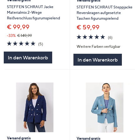
Versand gratis
STEFFEN SCHRAUT Jacke
STEFFEN SCHRAUT Steppjacke
Materialmix 2-Wege
Reverskragen aufgesetzte
Reißverschluss figurumspielend
Taschen figurumspielend
€ 99,99
€ 59,99
5.0
6
-33%
€ 149,99
(6)
von
Bewertungen
5.0
5
(5)
Weitere Farben verfügbar
5
von
Bewertungen
5
In den Warenkorb
In den Warenkorb
Versand gratis
Versand gratis