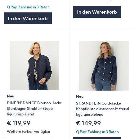
von
Bewertungen
von
Bewertungen
Q Pay: Zahlung in 3 Raten
5
5
In den Warenkorb
In den Warenkorb
Neu
Neu
DINE 'N' DANCE Blouson-Jacke
STRANDFEIN Cord-Jacke
Stehkragen Struktur-Stepp
Knopfleiste elastisches Material
figurumspielend
figurumspielend
€ 119,99
€ 149,99
Weitere Farben verfügbar
Q Pay: Zahlung in 3 Raten