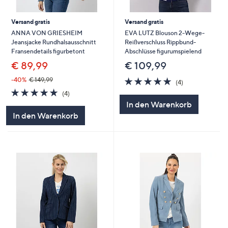
Versand gratis
Versand gratis
ANNA VON GRIESHEIM
EVA LUTZ Blouson 2-Wege-
Jeansjacke Rundhalsausschnitt
Reißverschluss Rippbund-
Fransendetails figurbetont
Abschlüsse figurumspielend
€ 89,99
€ 109,99
4.8
4
-40%
€ 149,99
(4)
von
Bewertungen
4.8
4
(4)
5
von
Bewertungen
In den Warenkorb
5
In den Warenkorb