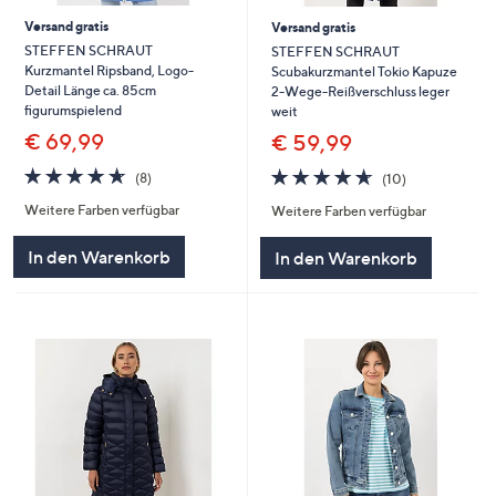
Versand gratis
Versand gratis
STEFFEN SCHRAUT
STEFFEN SCHRAUT
Kurzmantel Ripsband, Logo-
Scubakurzmantel Tokio Kapuze
Detail Länge ca. 85cm
2-Wege-Reißverschluss leger
figurumspielend
weit
€ 69,99
€ 59,99
4.6
8
4.6
10
(8)
(10)
von
Bewertungen
von
Bewertungen
Weitere Farben verfügbar
Weitere Farben verfügbar
5
5
In den Warenkorb
In den Warenkorb