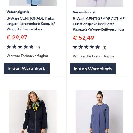
Versand gratis
Versand gratis
B-Ware CENTIGRADE Parka,
B-Ware CENTIGRADE ACTIVE
langarm abnehmbare Kapuze 2-
Funktionsjacke bedruckte
Wege-Reißverschluss
Kapuze 2-Wege-Reißverschluss
€ 29,97
€ 52,49
5.0
1
5.0
1
(1)
(1)
von
Bewertungen
von
Bewertungen
Weitere Farben verfügbar
Weitere Farben verfügbar
5
5
In den Warenkorb
In den Warenkorb