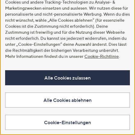
Cookies und andere Tracking-Technologien zu Analyse- &
Marketingzwecken einsetzen und auslesen. Wir nutzen diese für
personalisierte und nicht-personalisierte Werbung. Wenn du dies
Versand gratis
Versand gratis
nicht wünschst, wähle „Alle Cookies ablehnen“ (für essenzielle
DENIM & CO. Jeansjacke
DINE 'N' DANCE Kurz-Trench
Cookies ist die Zustimmung nicht erforderlich). Deine
Knopfleiste 2 Eingrifftaschen
zweireihig Kellerfalte hinten
Zustimmung ist freiwillig und für die Nutzung dieser Webseite
figurbetont
figurumspielend
nicht erforderlich. Du kannst sie jederzeit widerrufen, indem du
€ 23,99
€ 79,99
unter „Cookie-Einstellungen“ deine Auswahl änderst. Dies lässt
die Rechtmäßigkeit der bisherigen Verarbeitung unberührt.
4.6
9
4.5
13
(9)
(13)
Mehr Informationen findest du in unserer
Cookie-Richtlinie
.
von
Bewertungen
von
Bewertungen
Weitere Farben verfügbar
5
5
In den Warenkorb
In den Warenkorb
Alle Cookies zulassen
Alle Cookies ablehnen
Cookie-Einstellungen