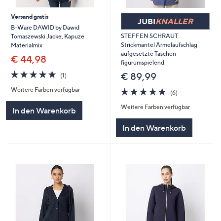
Versand gratis
JUBI
KNALLER
B-Ware DAWID by Dawid
STEFFEN SCHRAUT
Tomaszewski Jacke, Kapuze
Strickmantel Ärmelaufschlag
Materialmix
aufgesetzte Taschen
€ 44,98
figurumspielend
5.0
1
€ 89,99
(1)
von
Bewertungen
5.0
6
Weitere Farben verfügbar
5
(6)
von
Bewertungen
Weitere Farben verfügbar
5
In den Warenkorb
In den Warenkorb