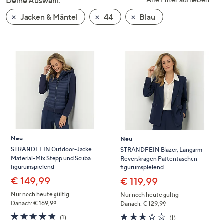
Deine Auswahl:
unten
Jacken & Mäntel
44
Blau
oder
wischen
Sie
auf
Touch-
Geräten
nach
links
bzw.
rechts,
um
Neu
Neu
diese
STRANDFEIN Outdoor-Jacke
STRANDFEIN Blazer, Langarm
Material-Mix Stepp und Scuba
Reverskragen Pattentaschen
anzuzeigen.
figurumspielend
figurumspielend
€ 149,99
€ 119,99
Nur noch heute gültig
Nur noch heute gültig
Danach: € 169,99
Danach: € 129,99
5.0
1
3.0
1
(1)
(1)