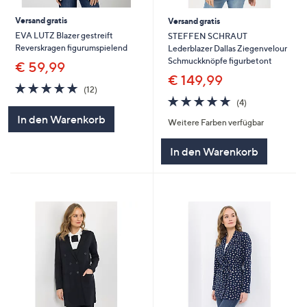
Versand gratis
Versand gratis
EVA LUTZ Blazer gestreift
STEFFEN SCHRAUT
Reverskragen figurumspielend
Lederblazer Dallas Ziegenvelour
Schmuckknöpfe figurbetont
€ 59,99
€ 149,99
4.8
12
(12)
von
Bewertungen
4.8
4
(4)
5
von
Bewertungen
In den Warenkorb
Weitere Farben verfügbar
5
In den Warenkorb