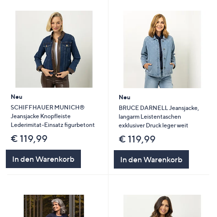
Neu
Neu
SCHIFFHAUER MUNICH®
BRUCE DARNELL Jeansjacke,
Jeansjacke Knopfleiste
langarm Leistentaschen
Lederimitat-Einsatz figurbetont
exklusiver Druck leger weit
€ 119,99
€ 119,99
In den Warenkorb
In den Warenkorb