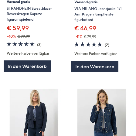
Versand gratis
Versand gratis
STRANDFEIN Sweatblazer
VIA MILANO Jeansjacke, 1/1-
Reverskragen Kapuze
Arm Kragen Knopfleiste
figurumspielend
figurbetont
€ 59,99
€ 46,99
-40%
€ 99,99
-41%
€ 79,99
5.0
3
5.0
2
(3)
(2)
von
Bewertungen
von
Bewertungen
Weitere Farben verfügbar
Weitere Farben verfügbar
5
5
In den Warenkorb
In den Warenkorb