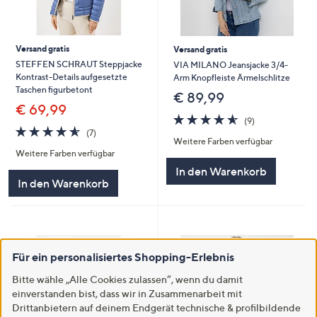
Versand gratis
Versand gratis
STEFFEN SCHRAUT Steppjacke
VIA MILANO Jeansjacke 3/4-
Kontrast-Details aufgesetzte
Arm Knopfleiste Ärmelschlitze
Taschen figurbetont
€ 89,99
€ 69,99
4.6
9
(9)
4.6
7
von
Bewertungen
(7)
Weitere Farben verfügbar
von
Bewertungen
5
Weitere Farben verfügbar
5
In den Warenkorb
In den Warenkorb
Für ein personalisiertes Shopping-Erlebnis
Bitte wähle „Alle Cookies zulassen“, wenn du damit
einverstanden bist, dass wir in Zusammenarbeit mit
Drittanbietern auf deinem Endgerät technische & profilbildende