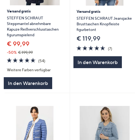
Versand gratis
Versand gratis
STEFFEN SCHRAUT
STEFFEN SCHRAUT Jeansjacke
Steppmantel abnehmbare
Brusttaschen Knopfleiste
Kapuze Reißverschlusstaschen
figurbetont
figurumspielend
€ 119,99
€ 99,99
4.6
7
(7)
von
Bewertungen
-50%
€ 199,99
5
4.6
54
(54)
In den Warenkorb
von
Bewertungen
Weitere Farben verfügbar
5
In den Warenkorb