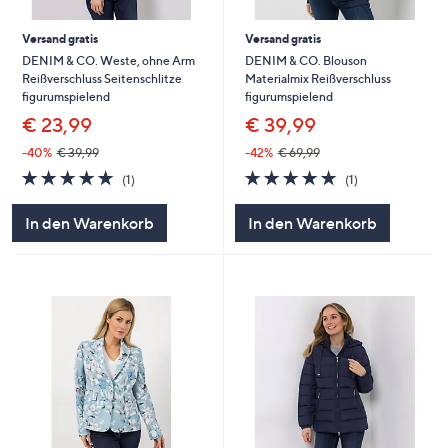
Versand gratis
Versand gratis
DENIM & CO. Weste, ohne Arm
DENIM & CO. Blouson
Reißverschluss Seitenschlitze
Materialmix Reißverschluss
figurumspielend
figurumspielend
€ 23,99
€ 39,99
-40%
€ 39,99
-42%
€ 69,99
5.0
1
5.0
1
(1)
(1)
von
Bewertungen
von
Bewertungen
5
5
In den Warenkorb
In den Warenkorb