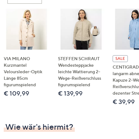
oder
wischen
Sie
auf
Touch-
Geräten
nach
links
VIA MILANO
STEFFEN SCHRAUT
SALE
bzw.
Kurzmantel
Wendesteppjacke
CENTIGRADE
Veloursleder-Optik
leichte Wattierung 2-
rechts,
langarm abn
Länge 85cm
Wege-Reißverschluss
um
Kapuze 2-W
figurumspielend
figurumspielend
Reißverschlu
diese
€ 109,99
€ 139,99
dezenter Str
anzuzeigen.
€ 39,99
Wie wär's hiermit?