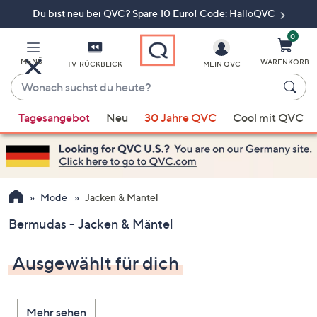
Du bist neu bei QVC? Spare 10 Euro! Code: HalloQVC
Zum
Hauptinhalt
springen
0
MENÜ
WARENKORB
TV-RÜCKBLICK
MEIN QVC
Wonach
suchst
Wenn
du
Tagesangebot
Neu
30 Jahre QVC
Cool mit QVC
Vorschläge
heute?
verfügbar
sind,
verwenden
Sie
Mode
Jacken & Mäntel
die
Bermudas - Jacken & Mäntel
Pfeiltasten
nach
Ausgewählt für dich
oben
und
nach
Mehr sehen
unten