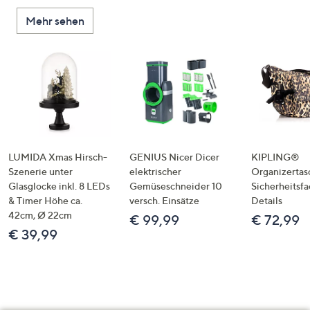
Mehr sehen
LUMIDA Xmas Hirsch-
GENIUS Nicer Dicer
KIPLING®
Szenerie unter
elektrischer
Organizertas
Glasglocke inkl. 8 LEDs
Gemüseschneider 10
Sicherheitsf
& Timer Höhe ca.
versch. Einsätze
Details
42cm, Ø 22cm
€ 99,99
€ 72,99
€ 39,99