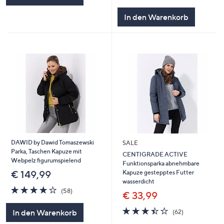
In den Warenkorb
DAWID by Dawid Tomaszewski
SALE
Parka, Taschen Kapuze mit
CENTIGRADE ACTIVE
Webpelz figurumspielend
Funktionsparka abnehmbare
Kapuze gestepptes Futter
€ 149,99
wasserdicht
4.0
58
(58)
€ 33,99
von
Bewertungen
5
3.4
62
In den Warenkorb
(62)
von
Bewertungen