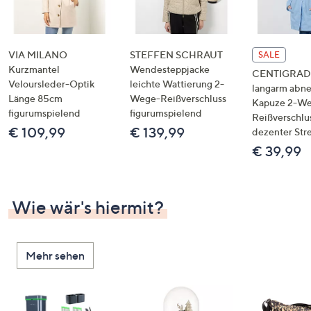
VIA MILANO
STEFFEN SCHRAUT
SALE
Kurzmantel
Wendesteppjacke
CENTIGRADE
Veloursleder-Optik
leichte Wattierung 2-
langarm abn
Länge 85cm
Wege-Reißverschluss
Kapuze 2-W
figurumspielend
figurumspielend
Reißverschlu
€ 109,99
€ 139,99
dezenter Str
€ 39,99
Wie wär's hiermit?
Mehr sehen