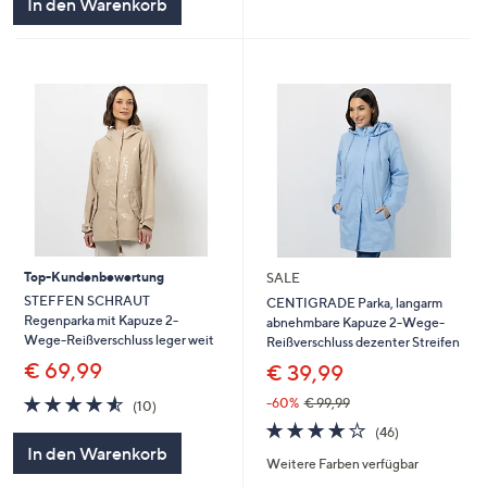
In den Warenkorb
Top-Kundenbewertung
SALE
STEFFEN SCHRAUT
CENTIGRADE Parka, langarm
Regenparka mit Kapuze 2-
abnehmbare Kapuze 2-Wege-
Wege-Reißverschluss leger weit
Reißverschluss dezenter Streifen
€ 69,99
€ 39,99
4.5
10
-60%
€ 99,99
(10)
von
Bewertungen
4.1
46
(46)
5
von
Bewertungen
In den Warenkorb
Weitere Farben verfügbar
5