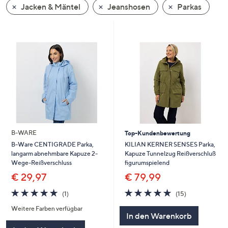
Jacken & Mäntel
Jeanshosen
Parkas
oder
wischen
Sie
auf
Touch-
Geräten
nach
links
bzw.
rechts,
um
B-WARE
Top-Kundenbewertung
diese
KILIAN KERNER SENSES Parka,
B-Ware CENTIGRADE Parka,
Kapuze Tunnelzug Reißverschluß
langarm abnehmbare Kapuze 2-
anzuzeigen.
figurumspielend
Wege-Reißverschluss
€ 79,99
€ 29,97
4.9
15
5.0
1
(15)
(1)
von
Bewertungen
von
Bewertungen
Weitere Farben verfügbar
5
5
In den Warenkorb