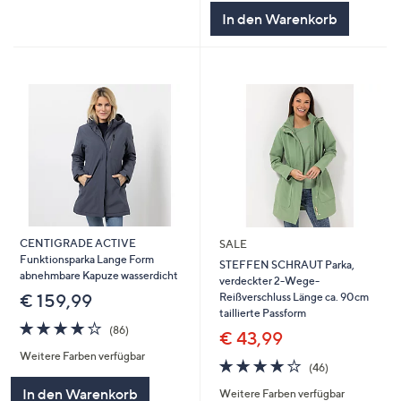
In den Warenkorb
CENTIGRADE ACTIVE
SALE
Funktionsparka Lange Form
STEFFEN SCHRAUT Parka,
abnehmbare Kapuze wasserdicht
verdeckter 2-Wege-
Reißverschluss Länge ca. 90cm
€ 159,99
taillierte Passform
4.1
86
(86)
€ 43,99
von
Bewertungen
Weitere Farben verfügbar
5
4.0
46
(46)
von
Bewertungen
In den Warenkorb
Weitere Farben verfügbar
5