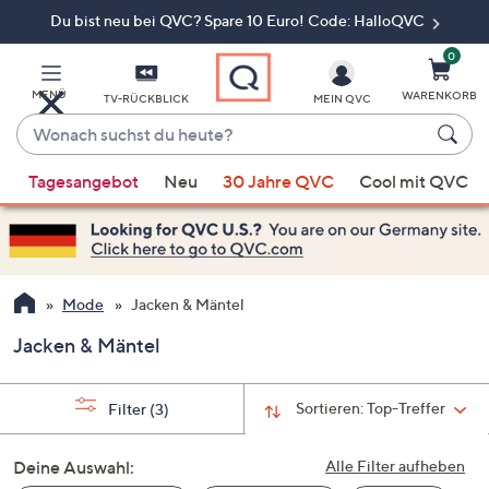
Du bist neu bei QVC? Spare 10 Euro! Code: HalloQVC
Zum
Hauptinhalt
springen
0
MENÜ
WARENKORB
TV-RÜCKBLICK
MEIN QVC
Wonach
suchst
Wenn
du
Tagesangebot
Neu
30 Jahre QVC
Cool mit QVC
Vorschläge
heute?
verfügbar
sind,
verwenden
Sie
Mode
Jacken & Mäntel
die
Jacken & Mäntel
Pfeiltasten
nach
oben
Sortieren:
Top-Treffer
Filter
(3)
und
nach
Deine Auswahl:
Alle Filter aufheben
unten