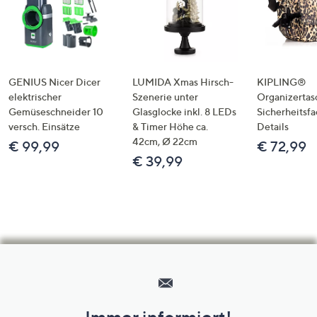
GENIUS Nicer Dicer
LUMIDA Xmas Hirsch-
KIPLING®
elektrischer
Szenerie unter
Organizertas
Gemüseschneider 10
Glasglocke inkl. 8 LEDs
Sicherheitsf
versch. Einsätze
& Timer Höhe ca.
Details
42cm, Ø 22cm
€ 99,99
€ 72,99
€ 39,99
Hilfeseiten,
Service
und