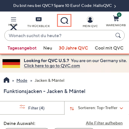
Du bist neu bei QVC? Spare 10 Euro! Code: HalloQVC
Zum
Hauptinhalt
springen
0
MENÜ
WARENKORB
TV-RÜCKBLICK
MEIN QVC
Wonach
suchst
Wenn
du
Tagesangebot
Neu
30 Jahre QVC
Cool mit QVC
Vorschläge
heute?
verfügbar
sind,
verwenden
Sie
Mode
Jacken & Mäntel
die
Funktionsjacken - Jacken & Mäntel
Pfeiltasten
nach
oben
Sortieren:
Top-Treffer
Filter
(4)
und
nach
Deine Auswahl:
Alle Filter aufheben
unten