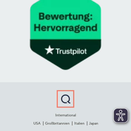
International
USA
Großbritannien
Italien
Japan