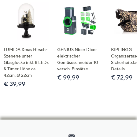
LUMIDA Xmas Hirsch-
GENIUS Nicer Dicer
KIPLING®
Szenerie unter
elektrischer
Organizertas
Glasglocke inkl. 8 LEDs
Gemüseschneider 10
Sicherheitsf
& Timer Höhe ca.
versch. Einsätze
Details
42cm, Ø 22cm
€ 99,99
€ 72,99
€ 39,99
Hilfeseiten,
Service