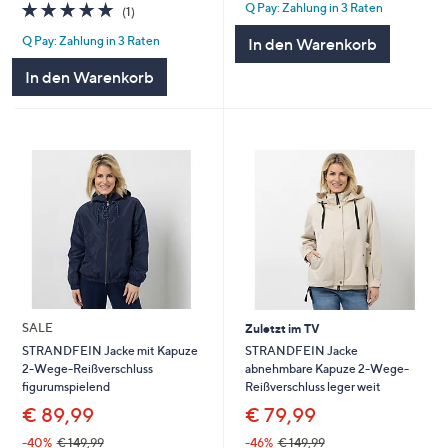
5.0
1
Q Pay: Zahlung in 3 Raten
(1)
von
Bewertungen
Q Pay: Zahlung in 3 Raten
In den Warenkorb
5
In den Warenkorb
SALE
Zuletzt im TV
STRANDFEIN Jacke
STRANDFEIN Jacke mit Kapuze
abnehmbare Kapuze 2-Wege-
2-Wege-Reißverschluss
Reißverschluss leger weit
figurumspielend
€ 79,99
€ 89,99
-46%
€ 149,99
-40%
€ 149,99