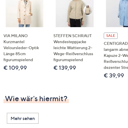
VIA MILANO
STEFFEN SCHRAUT
SALE
Kurzmantel
Wendesteppjacke
CENTIGRADE
Veloursleder-Optik
leichte Wattierung 2-
langarm abn
Länge 85cm
Wege-Reißverschluss
Kapuze 2-W
figurumspielend
figurumspielend
Reißverschlu
€ 109,99
€ 139,99
dezenter Str
€ 39,99
Wie wär's hiermit?
Mehr sehen