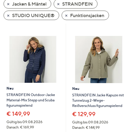
Jacken & Mäntel
STRANDFEIN
oder
wischen
STUDIO UNIQUE®
Funktionsjacken
Sie
auf
Touch-
Geräten
nach
links
bzw.
rechts,
um
diese
Neu
Neu
anzuzeigen.
STRANDFEIN Outdoor-Jacke
STRANDFEIN Jacke Kapuze mit
Material-Mix Stepp und Scuba
Tunnelzug 2-Wege-
figurumspielend
Reißverschluss figurumspielend
€ 149,99
€ 129,99
Gültig bis 09.08.2026
Gültig bis 09.08.2026
Danach: € 169,99
Danach: € 144,99