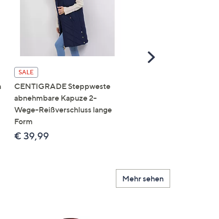
Scroll
Right
SALE
SALE
m
CENTIGRADE Steppweste
DAWID by Dawid
abnehmbare Kapuze 2-
Tomaszewski Jacke mit
Wege-Reißverschluss lange
Kapuze nahtfreie Steppo
Form
figurumspielend
€ 39,99
€ 69,99
Mehr sehen