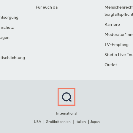
Für euch da
Menschenrech
Sorgfaltspflich
ntsorgung
Karriere
enschutz
Moderator*inn
ragen
TV-Empfang
Studio Live To
itschlichtung
Outlet
International
USA
Großbritannien
Italien
Japan