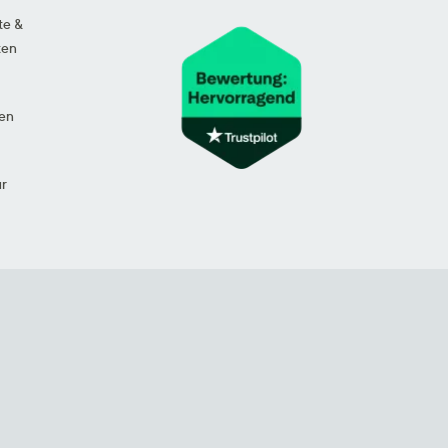
te &
ten
en
ur