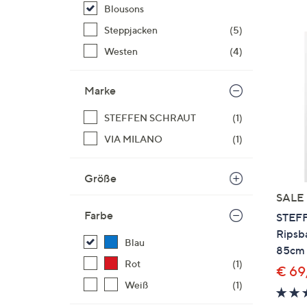
Si
Blousons
au
Steppjacken
(5)
T
Westen
(4)
G
n
li
Marke
b
STEFFEN SCHRAUT
(1)
re
u
VIA MILANO
(1)
di
an
Größe
SALE
Farbe
STEF
Ripsba
Blau
85cm 
Rot
(1)
€ 69
Weiß
(1)