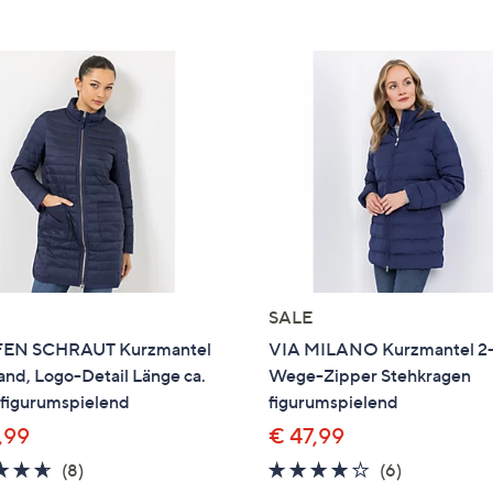
e
f
ouch-
eräten
ach
nks
zw.
chts,
m
ese
zuzeigen.
SALE
FEN SCHRAUT Kurzmantel
VIA MILANO Kurzmantel 2
nd, Logo-Detail Länge ca.
Wege-Zipper Stehkragen
figurumspielend
figurumspielend
,99
€ 47,99
4.6
8
4.0
6
(8)
(6)