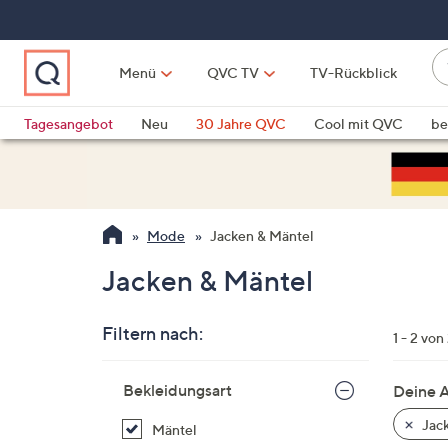
Zum
Hauptinhalt
springen
W
Menü
QVC TV
TV-Rückblick
su
W
d
Vo
Tagesangebot
Neu
30 Jahre QVC
Cool mit QVC
be
h
ve
QLINARISCH
Technik
si
v
Si
Mode
Jacken & Mäntel
di
Pf
Jacken & Mäntel
n
o
Filtern nach:
u
1 - 2 von
n
Zur
u
Bekleidungsart
Deine 
Produktliste
o
springen
Jack
Mäntel
w