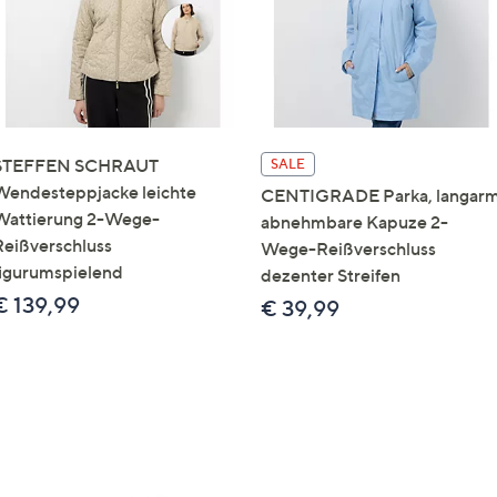
STEFFEN SCHRAUT
SALE
Wendesteppjacke leichte
CENTIGRADE Parka, langar
Wattierung 2-Wege-
abnehmbare Kapuze 2-
Reißverschluss
Wege-Reißverschluss
figurumspielend
dezenter Streifen
€ 139,99
€ 39,99