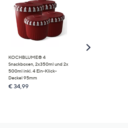
Scroll
Right
KOCHBLUME® 4
you:ly Pure Protein Limo
Snackboxen, 2x350ml und 2x
Lysin 575g für 25 Portio
500ml inkl. 4 Ein-Klick-
€ 49,99
Deckel 95mm
€ 86,94 /1 kg
€ 34,99