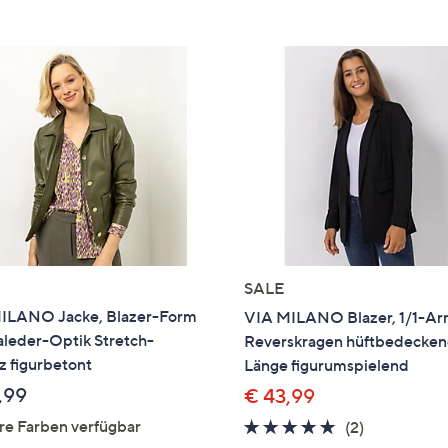
e
f
ouch-
eräten
ach
nks
zw.
chts,
m
ese
zuzeigen.
SALE
ILANO Jacke, Blazer-Form
VIA MILANO Blazer, 1/1-A
leder-Optik Stretch-
Reverskragen hüftbedecke
z figurbetont
Länge figurumspielend
,99
€ 43,99
re Farben verfügbar
5.0
2
(2)