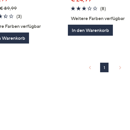
€ 89,99
3.1
8
(8)
von
Bewertung
3.3
3
(3)
Weitere Farben verfügbar
5
von
Bewertungen
re Farben verfügbar
5
In den Warenkorb
n Warenkorb
1