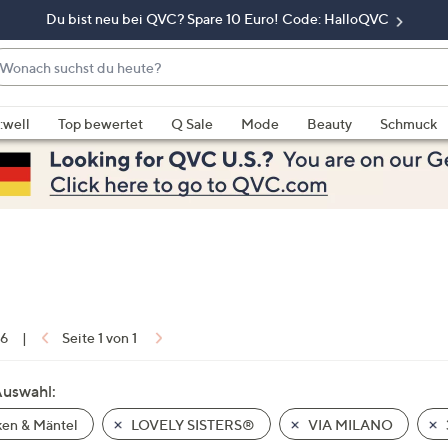
Du bist neu bei QVC? Spare 10 Euro! Code: HalloQVC
onach
chst
enn
u
rschläge
:well
Top bewertet
Q Sale
Mode
Beauty
Schmuck
eute?
rfügbar
nd,
erwenden
e
e
eiltasten
ach
ben
nd
 6
|
Seite 1 von 1
ach
nten
Auswahl:
der
en & Mäntel
LOVELY SISTERS®
VIA MILANO
ischen