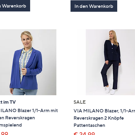
von
Bewertung
n Warenkorb
In den Warenkorb
5
t im TV
SALE
ILANO Blazer 1/1-Arm mit
VIA MILANO Blazer, 1/1-A
en Reverskragen
Reverskragen 2 Knöpfe
umspielend
Pattentaschen
,99
€ 24,99