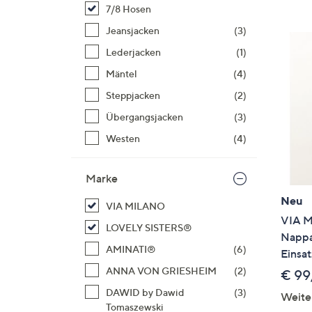
Si
7/8 Hosen
au
Jeansjacken
(3)
T
Lederjacken
(1)
G
n
Mäntel
(4)
li
Steppjacken
(2)
b
Übergangsjacken
(3)
re
Westen
(4)
u
di
an
Marke
Neu
VIA MILANO
VIA M
LOVELY SISTERS®
Nappa
AMINATI®
(6)
Einsat
ANNA VON GRIESHEIM
(2)
€ 99
DAWID by Dawid
(3)
Weite
Tomaszewski