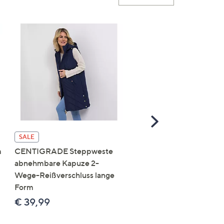
Scroll
Right
SALE
SALE
m
CENTIGRADE Steppweste
DAWID by Dawid
abnehmbare Kapuze 2-
Tomaszewski Jacke mit
Wege-Reißverschluss lange
Kapuze nahtfreie Steppo
Form
figurumspielend
€ 39,99
€ 69,99