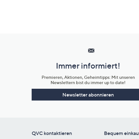
Hilfeseiten,
Service
und
Immer informiert!
Unternehmensinformationen
Premieren, Aktionen, Geheimtipps: Mit unseren
Newslettern bist du immer up to date!
Newsletter abonnieren
QVC kontaktieren
Bequem einkau