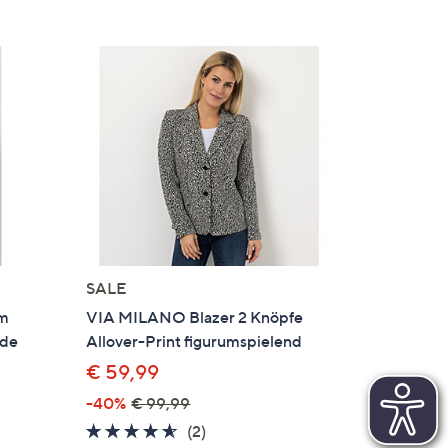
SALE
rm
VIA MILANO Blazer 2 Knöpfe
nde
Allover-Print figurumspielend
€ 59,99
-40%
€ 99,99
4.5
2
(2)