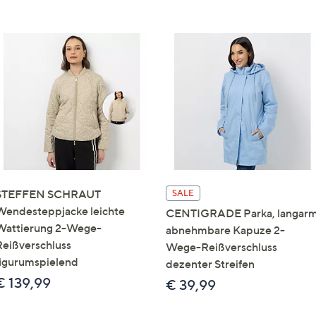
STEFFEN SCHRAUT
SALE
Wendesteppjacke leichte
CENTIGRADE Parka, langar
Wattierung 2-Wege-
abnehmbare Kapuze 2-
Reißverschluss
Wege-Reißverschluss
figurumspielend
dezenter Streifen
€ 139,99
€ 39,99