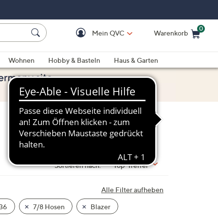
0
Mein QVC
Warenkorb
Einkaufswagen ist le
Wohnen
Hobby & Basteln
Haus & Garten
Sortieren nach:
Top-Treffer
Alle Filter aufheben
36
7/8 Hosen
Blazer