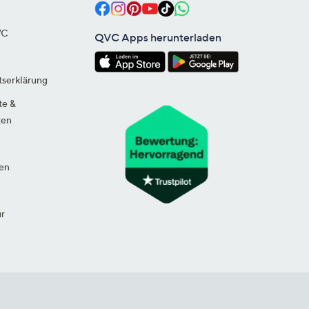
VC
QVC Apps herunterladen
tserklärung
te &
ten
en
ur