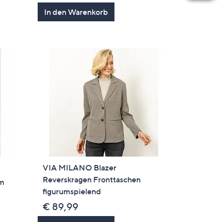
en
von
Bewertungen
In den Warenkorb
5
VIA MILANO Blazer
Reverskragen Fronttaschen
rm
figurumspielend
€ 89,99