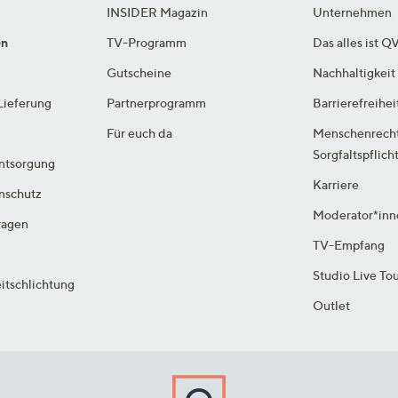
INSIDER Magazin
Unternehmen
en
TV-Programm
Das alles ist Q
Gutscheine
Nachhaltigkeit
Lieferung
Partnerprogramm
Barrierefreihei
Für euch da
Menschenrech
Sorgfaltspflich
ntsorgung
Karriere
enschutz
Moderator*inn
ragen
TV-Empfang
Studio Live To
itschlichtung
Outlet