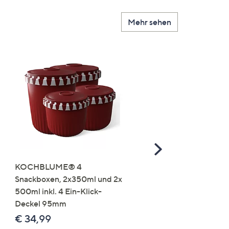
Mehr sehen
Scroll
Right
KOCHBLUME® 4
you:ly Pure Protein Limo
Snackboxen, 2x350ml und 2x
Lysin 575g für 25 Portio
500ml inkl. 4 Ein-Klick-
€ 49,99
Deckel 95mm
€ 86,94 /1 kg
€ 34,99