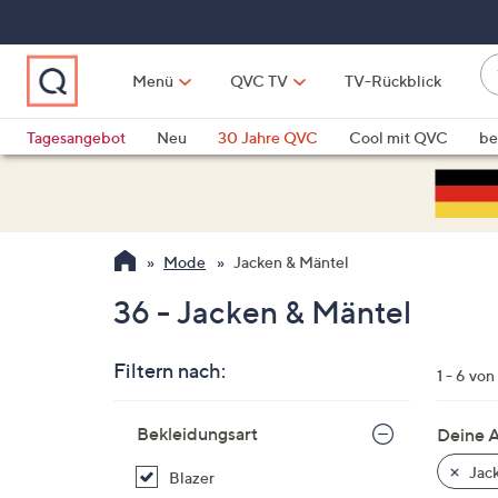
Zum
Hauptinhalt
springen
W
Menü
QVC TV
TV-Rückblick
su
W
d
Vo
Tagesangebot
Neu
30 Jahre QVC
Cool mit QVC
be
h
ve
QLINARISCH
Technik
si
v
Si
Mode
Jacken & Mäntel
di
Pf
36 - Jacken & Mäntel
n
o
Filtern nach:
u
1 - 6 von
n
Zur
u
Bekleidungsart
Deine 
Produktliste
o
springen
Jack
Blazer
w