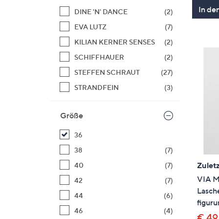
In de
DINE 'N' DANCE
(2)
EVA LUTZ
(7)
KILIAN KERNER SENSES
(2)
SCHIFFHAUER
(2)
STEFFEN SCHRAUT
(27)
STRANDFEIN
(3)
Größe
36
38
(7)
Zuletz
40
(7)
VIA M
42
(7)
Lasch
44
(6)
figur
46
(4)
€ 49