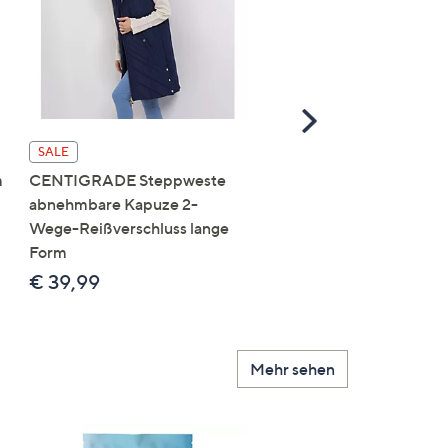
Scroll
Right
SALE
SALE
m
CENTIGRADE Steppweste
DAWID by Dawid
abnehmbare Kapuze 2-
Tomaszewski Jacke mit
Wege-Reißverschluss lange
Kapuze nahtfreie Steppo
Form
figurumspielend
€ 39,99
€ 69,99
Mehr sehen