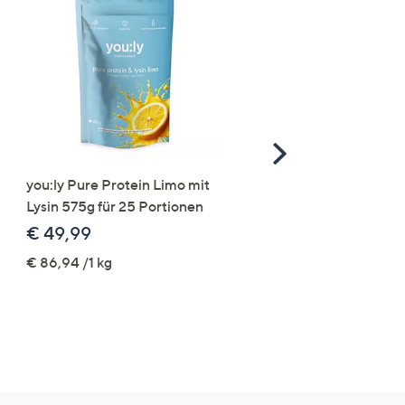
Scroll
Right
you:ly Pure Protein Limo mit
STRANDFEIN Punto-Ho
Lysin 575g für 25 Portionen
elastisch Rundumdehnb
Logo-Stickerei weites B
€ 49,99
€ 109,99
€ 86,94 /1 kg