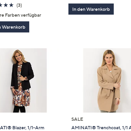
von
Bewertung
5.0
3
(3)
In den Warenkorb
5
von
Bewertungen
re Farben verfügbar
5
n Warenkorb
SALE
TI® Blazer, 1/1-Arm
AMINATI® Trenchcoat, 1/1