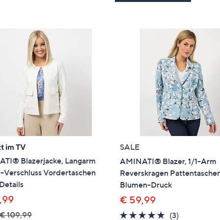
t im TV
SALE
TI® Blazerjacke, Langarm
AMINATI® Blazer, 1/1-Arm
-Verschluss Vordertaschen
Reverskragen Pattentasche
Details
Blumen-Druck
,99
€ 59,99
€ 109,99
5.0
3
(3)