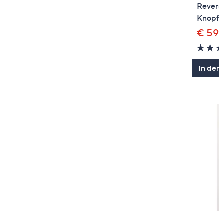
Rever
Knopf
€ 59
In de