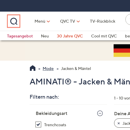
Zum
Hauptinhalt
springen
W
Menü
QVC TV
TV-Rückblick
su
W
d
Vo
Tagesangebot
Neu
30 Jahre QVC
Cool mit QVC
be
h
ve
QLINARISCH
Technik
si
v
Si
Mode
Jacken & Mäntel
di
Pf
AMINATI® - Jacken & Män
n
o
Filtern nach:
u
1 - 10 vo
n
Zur
u
Bekleidungsart
Deine 
Produktliste
o
springen
Jack
Trenchcoats
w