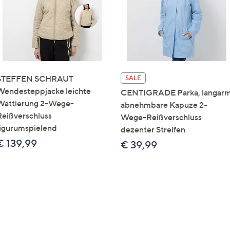
STEFFEN SCHRAUT
SALE
Wendesteppjacke leichte
CENTIGRADE Parka, langar
Wattierung 2-Wege-
abnehmbare Kapuze 2-
Reißverschluss
Wege-Reißverschluss
figurumspielend
dezenter Streifen
€ 139,99
€ 39,99