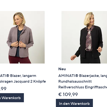
e
f
ouch-
eräten
ach
nks
zw.
chts,
m
ese
zuzeigen.
Neu
TI® Blazer, langarm
AMINATI® Blazerjacke, lan
skragen Jacquard 2 Knöpfe
Rundhalsausschnitt
Reißverschluss Eingrifftasc
,99
€ 109,99
n Warenkorb
In den Warenkorb