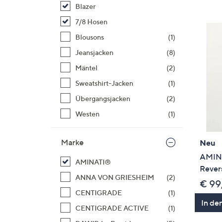
Si
Blazer
au
7/8 Hosen
T
Blousons
(1)
G
n
Jeansjacken
(8)
li
Mäntel
(2)
b
Sweatshirt-Jacken
(1)
re
Übergangsjacken
(2)
u
di
Westen
(1)
an
Marke
Neu
AMINA
AMINATI®
Rever
ANNA VON GRIESHEIM
(2)
€ 99
CENTIGRADE
(1)
In de
CENTIGRADE ACTIVE
(1)