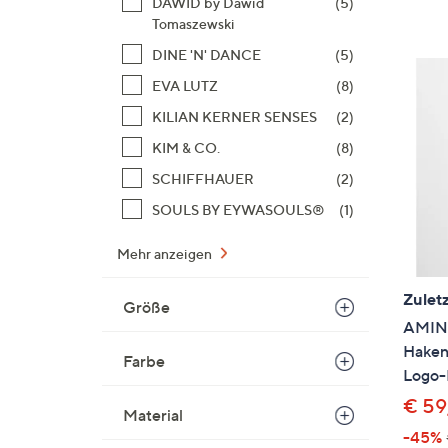
DAWID by Dawid
(5)
Tomaszewski
DINE 'N' DANCE
(5)
EVA LUTZ
(8)
KILIAN KERNER SENSES
(2)
KIM & CO.
(8)
SCHIFFHAUER
(2)
SOULS BY EYWASOULS®
(1)
Mehr anzeigen
Zuletz
Größe
AMINA
Haken
Farbe
Logo-
€ 59
Material
-45%