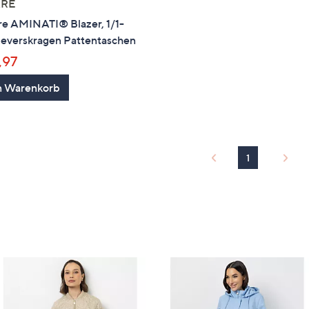
RE
e AMINATI® Blazer, 1/1-
everskragen Pattentaschen
,97
n Warenkorb
1