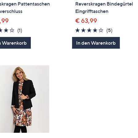
skragen Pattentaschen
Reverskragen Bindegürtel
verschluss
Eingrifftaschen
,99
€ 63,99
4.0
1
3.6
5
(1)
(5)
von
Bewertungen
von
Bewertung
n Warenkorb
In den Warenkorb
5
5