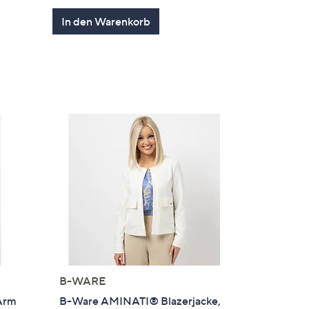
en
von
Bewertungen
In den Warenkorb
5
B-WARE
 Arm
B-Ware AMINATI® Blazerjacke,