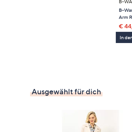
B-WA
B-War
Arm R
€ 44
In de
Ausgewählt für dich