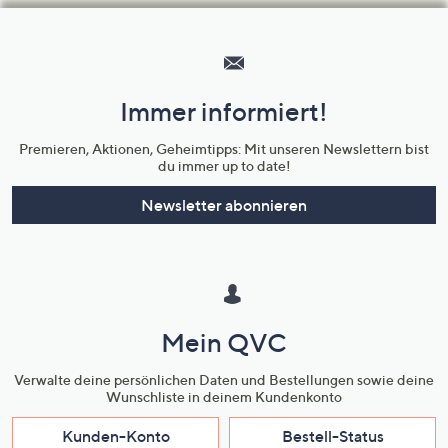
Hilfeseiten,
Service
und
Immer informiert!
Unternehmensinformationen
Premieren, Aktionen, Geheimtipps: Mit unseren Newslettern bist
du immer up to date!
Newsletter abonnieren
Mein QVC
Verwalte deine persönlichen Daten und Bestellungen sowie deine
Wunschliste in deinem Kundenkonto
Kunden-Konto
Bestell-Status