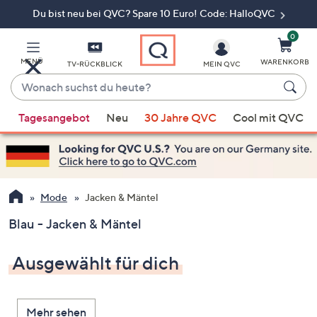
Du bist neu bei QVC? Spare 10 Euro! Code: HalloQVC
Zum
Hauptinhalt
springen
0
MENÜ
WARENKORB
TV-RÜCKBLICK
MEIN QVC
Wonach
suchst
Wenn
du
Tagesangebot
Neu
30 Jahre QVC
Cool mit QVC
Vorschläge
heute?
verfügbar
sind,
verwenden
Sie
Mode
Jacken & Mäntel
die
Blau - Jacken & Mäntel
Pfeiltasten
nach
Ausgewählt für dich
oben
und
nach
Mehr sehen
unten