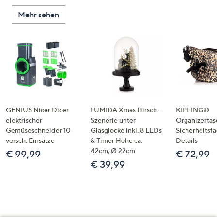
Mehr sehen
GENIUS Nicer Dicer
LUMIDA Xmas Hirsch-
KIPLING®
elektrischer
Szenerie unter
Organizertas
Gemüseschneider 10
Glasglocke inkl. 8 LEDs
Sicherheitsf
versch. Einsätze
& Timer Höhe ca.
Details
42cm, Ø 22cm
€ 99,99
€ 72,99
€ 39,99