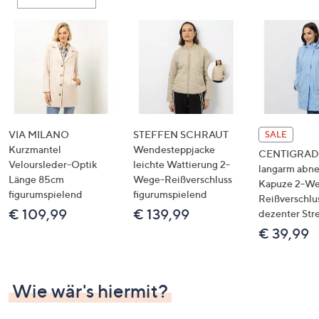
oder
wischen
Sie
auf
Touch-
Geräten
nach
links
VIA MILANO
STEFFEN SCHRAUT
SALE
bzw.
Kurzmantel
Wendesteppjacke
CENTIGRADE
Veloursleder-Optik
leichte Wattierung 2-
rechts,
langarm abn
Länge 85cm
Wege-Reißverschluss
um
Kapuze 2-W
figurumspielend
figurumspielend
Reißverschlu
diese
€ 109,99
€ 139,99
dezenter Str
anzuzeigen.
€ 39,99
Wie wär's hiermit?