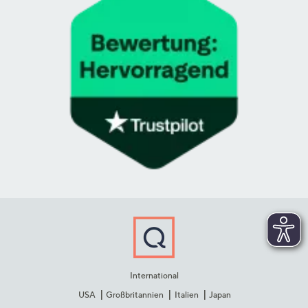
International
USA
Großbritannien
Italien
Japan