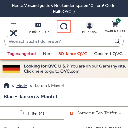
Heute Versand gratis & Neukunden sparen 10 Euro! Code:
Zum
Hauptinhalt
HalloQVC
springen
0
MENÜ
WARENKORB
TV-RÜCKBLICK
MEIN QVC
Wonach
suchst
Wenn
du
Tagesangebot
Neu
30 Jahre QVC
Cool mit QVC
Vorschläge
heute?
verfügbar
sind,
verwenden
Sie
Mode
Jacken & Mäntel
die
Blau - Jacken & Mäntel
Pfeiltasten
nach
oben
Sortieren:
Top-Treffer
Filter
(4)
und
nach
Alle Filter aufheben