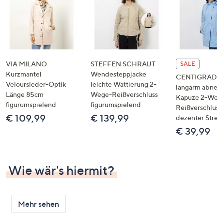
VIA MILANO
STEFFEN SCHRAUT
SALE
Kurzmantel
Wendesteppjacke
CENTIGRADE
Veloursleder-Optik
leichte Wattierung 2-
langarm abn
Länge 85cm
Wege-Reißverschluss
Kapuze 2-W
figurumspielend
figurumspielend
Reißverschlu
€ 109,99
€ 139,99
dezenter Str
€ 39,99
Wie wär's hiermit?
Mehr sehen