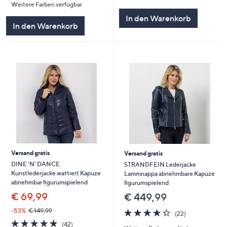
von
Bewertungen
Weitere Farben verfügbar
5
In den Warenkorb
In den Warenkorb
Versand gratis
Versand gratis
DINE 'N' DANCE
STRANDFEIN Lederjacke
Kunstlederjacke wattiert Kapuze
Lammnappa abnehmbare Kapuze
abnehmbar figurumspielend
figurumspielend
€ 69,99
€ 449,99
4.2
22
-53%
€ 149,99
(22)
von
Bewertungen
4.7
42
(42)