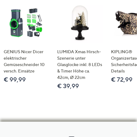
GENIUS Nicer Dicer
LUMIDA Xmas Hirsch-
KIPLING®
elektrischer
Szenerie unter
Organizertas
Gemüseschneider 10
Glasglocke inkl. 8 LEDs
Sicherheitsf
versch. Einsätze
& Timer Höhe ca.
Details
42cm, Ø 22cm
€ 99,99
€ 72,99
€ 39,99
Hilfeseiten,
Service