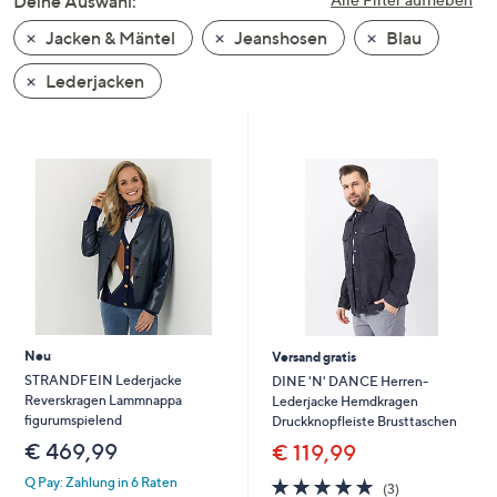
Deine Auswahl:
unten
Jacken & Mäntel
Jeanshosen
Blau
oder
wischen
Lederjacken
Sie
auf
Touch-
Geräten
nach
links
bzw.
rechts,
um
diese
Neu
Versand gratis
anzuzeigen.
STRANDFEIN Lederjacke
DINE 'N' DANCE Herren-
Reverskragen Lammnappa
Lederjacke Hemdkragen
figurumspielend
Druckknopfleiste Brusttaschen
€ 469,99
€ 119,99
5.0
3
Q Pay: Zahlung in 6 Raten
(3)