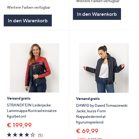
Weitere Farben verfügbar
5
von
Bewertungen
Weitere Farben verfügbar
5
In den Warenkorb
In den Warenkorb
Versand gratis
Versand gratis
STRANDFEIN Lederjacke
DAWID by Dawid Tomaszewski
Lammnappa Kontrasteinsätze
Jacke, kurze Form
figurbetont
Nappalederimitat
figurumspielend
€ 199,99
€ 69,99
4.2
5
(5)
von
Bewertungen