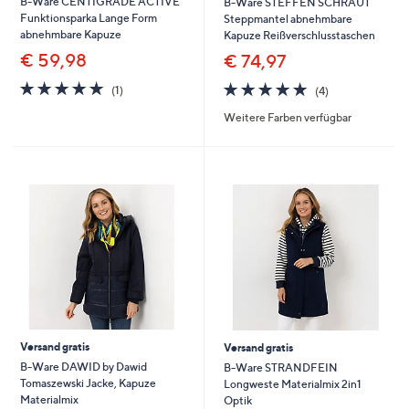
B-Ware CENTIGRADE ACTIVE
B-Ware STEFFEN SCHRAUT
Funktionsparka Lange Form
Steppmantel abnehmbare
abnehmbare Kapuze
Kapuze Reißverschlusstaschen
€ 59,98
€ 74,97
5.0
1
5.0
4
(1)
(4)
von
Bewertungen
von
Bewertungen
Weitere Farben verfügbar
5
5
Versand gratis
Versand gratis
B-Ware DAWID by Dawid
B-Ware STRANDFEIN
Tomaszewski Jacke, Kapuze
Longweste Materialmix 2in1
Materialmix
Optik