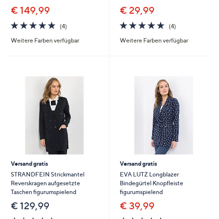
€ 149,99
€ 29,99
4.8
4
4.8
4
(4)
(4)
von
Bewertungen
von
Bewertungen
Weitere Farben verfügbar
Weitere Farben verfügbar
5
5
Versand gratis
Versand gratis
STRANDFEIN Strickmantel
EVA LUTZ Longblazer
Reverskragen aufgesetzte
Bindegürtel Knopfleiste
Taschen figurumspielend
figurumspielend
€ 129,99
€ 39,99
4.8
12
4.8
4