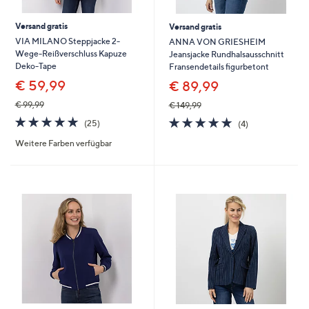
Versand gratis
Versand gratis
VIA MILANO Steppjacke 2-
ANNA VON GRIESHEIM
Wege-Reißverschluss Kapuze
Jeansjacke Rundhalsausschnitt
Deko-Tape
Fransendetails figurbetont
€ 59,99
€ 89,99
€ 99,99
€ 149,99
4.8
25
4.8
4
(25)
(4)
von
Bewertungen
von
Bewertungen
Weitere Farben verfügbar
5
5