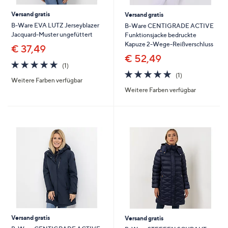
Versand gratis
Versand gratis
B-Ware EVA LUTZ Jerseyblazer
B-Ware CENTIGRADE ACTIVE
Jacquard-Muster ungefüttert
Funktionsjacke bedruckte
Kapuze 2-Wege-Reißverschluss
€ 37,49
€ 52,49
5.0
1
(1)
von
Bewertungen
5.0
1
(1)
Weitere Farben verfügbar
5
von
Bewertungen
Weitere Farben verfügbar
5
Versand gratis
Versand gratis