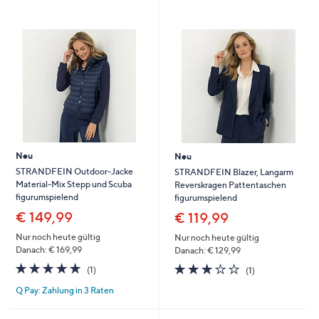
unten
oder
wischen
Sie
auf
Touch-
Geräten
nach
links
Neu
Neu
bzw.
STRANDFEIN Outdoor-Jacke
STRANDFEIN Blazer, Langarm
rechts,
Material-Mix Stepp und Scuba
Reverskragen Pattentaschen
um
figurumspielend
figurumspielend
diese
€ 149,99
€ 119,99
anzuzeigen.
Nur noch heute gültig
Nur noch heute gültig
Danach: € 169,99
Danach: € 129,99
5.0
1
3.0
1
(1)
(1)
von
Bewertungen
von
Bewertungen
Q Pay: Zahlung in 3 Raten
5
5