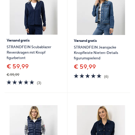
Versand gratis
Versand gratis
STRANDFEIN Scubablazer
STRANDFEIN Jeansjacke
Reverskragen mit Knopf
Knopfleiste Nieten-Details
figurbetont
figurumspielend
€ 59,99
€ 59,99
5.0
6
€ 99,99
(6)
von
Bewertungen
5.0
3
(3)
5
von
Bewertungen
5