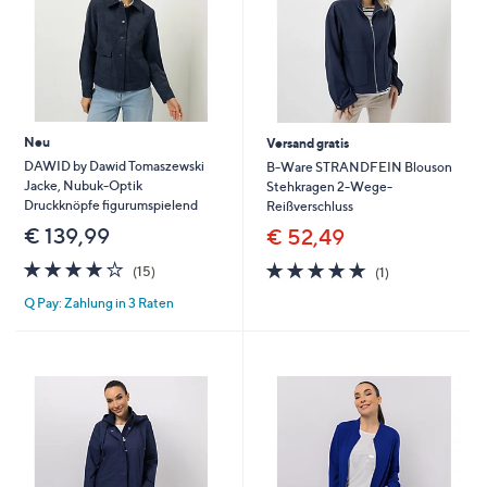
Neu
Versand gratis
DAWID by Dawid Tomaszewski
B-Ware STRANDFEIN Blouson
Jacke, Nubuk-Optik
Stehkragen 2-Wege-
Druckknöpfe figurumspielend
Reißverschluss
€ 139,99
€ 52,49
4.1
15
5.0
1
(15)
(1)
von
Bewertungen
von
Bewertungen
Q Pay: Zahlung in 3 Raten
5
5