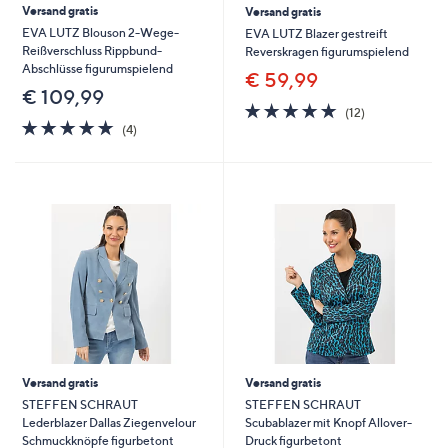
Versand gratis
Versand gratis
EVA LUTZ Blouson 2-Wege-
EVA LUTZ Blazer gestreift
Reißverschluss Rippbund-
Reverskragen figurumspielend
Abschlüsse figurumspielend
€ 59,99
€ 109,99
4.8
12
(12)
4.8
4
von
Bewertungen
(4)
von
Bewertungen
5
5
Versand gratis
Versand gratis
STEFFEN SCHRAUT
STEFFEN SCHRAUT
Lederblazer Dallas Ziegenvelour
Scubablazer mit Knopf Allover-
Schmuckknöpfe figurbetont
Druck figurbetont