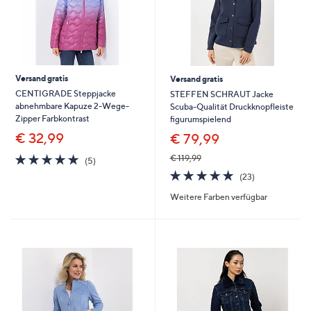
Versand gratis
Versand gratis
CENTIGRADE Steppjacke
STEFFEN SCHRAUT Jacke
abnehmbare Kapuze 2-Wege-
Scuba-Qualität Druckknopfleiste
Zipper Farbkontrast
figurumspielend
€ 32,99
€ 79,99
5.0
5
€ 119,99
(5)
von
Bewertungen
4.9
23
(23)
5
von
Bewertungen
Weitere Farben verfügbar
5