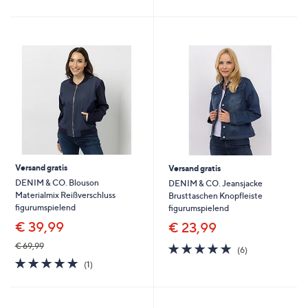
Versand gratis
Versand gratis
DENIM & CO. Blouson
DENIM & CO. Jeansjacke
Materialmix Reißverschluss
Brusttaschen Knopfleiste
figurumspielend
figurumspielend
€ 39,99
€ 23,99
5.0
6
€ 69,99
(6)
von
Bewertungen
5.0
1
(1)
5
von
Bewertungen
5