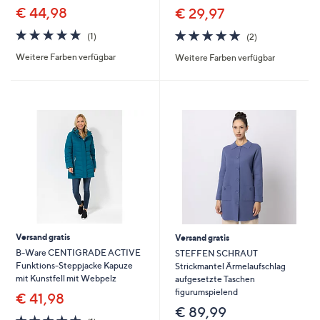
€ 44,98
€ 29,97
5.0
1
5.0
2
(1)
(2)
von
Bewertungen
von
Bewertungen
Weitere Farben verfügbar
Weitere Farben verfügbar
5
5
Versand gratis
Versand gratis
B-Ware CENTIGRADE ACTIVE
STEFFEN SCHRAUT
Funktions-Steppjacke Kapuze
Strickmantel Ärmelaufschlag
mit Kunstfell mit Webpelz
aufgesetzte Taschen
figurumspielend
€ 41,98
€ 89,99
5.0
1