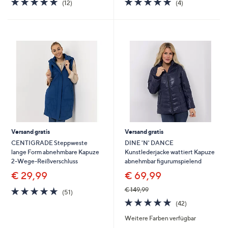
(12)
(4)
von
Bewertungen
von
Bewertungen
5
5
Versand gratis
Versand gratis
CENTIGRADE Steppweste
DINE 'N' DANCE
lange Form abnehmbare Kapuze
Kunstlederjacke wattiert Kapuze
2-Wege-Reißverschluss
abnehmbar figurumspielend
€ 29,99
€ 69,99
4.7
51
€ 149,99
(51)
von
Bewertungen
4.7
42
(42)
5
von
Bewertungen
Weitere Farben verfügbar
5