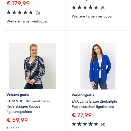
€ 179,99
5.0
5
(5)
5.0
3
von
Bewertungen
(3)
Weitere Farben verfügbar
von
Bewertungen
5
Weitere Farben verfügbar
5
Versand gratis
Versand gratis
STRANDFEIN Sweatblazer
EVA LUTZ Blazer Zierknöpfe
Reverskragen Kapuze
Pattentaschen figurbetont
figurumspielend
€ 77,99
€ 59,99
5.0
4
(4)
von
Bewertungen
€ 99,99