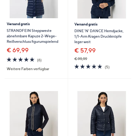
Versand gratis
Versand gratis
STRANDFEIN Steppweste
DINE 'N' DANCE Hemdjacke,
abnehmbare Kapuze 2-Wege-
1/1-Arm Kragen Druckknöpfe
Reißverschluss figurumspielend
leger weit
€ 69,99
€ 57,99
5.0
6
€ 99,99
(6)
von
Bewertungen
5.0
5
(5)
Weitere Farben verfügbar
5
von
Bewertungen
5