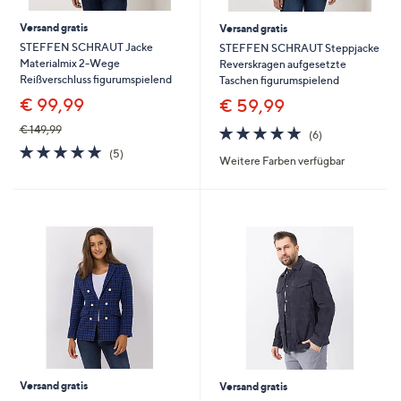
Versand gratis
Versand gratis
STEFFEN SCHRAUT Jacke
STEFFEN SCHRAUT Steppjacke
Materialmix 2-Wege
Reverskragen aufgesetzte
Reißverschluss figurumspielend
Taschen figurumspielend
€ 99,99
€ 59,99
5.0
6
€ 149,99
(6)
von
Bewertungen
5.0
5
(5)
Weitere Farben verfügbar
5
von
Bewertungen
5
Versand gratis
Versand gratis