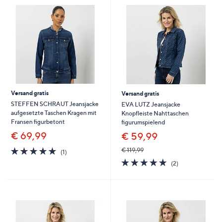
Versand gratis
Versand gratis
STEFFEN SCHRAUT Jeansjacke
EVA LUTZ Jeansjacke
aufgesetzte Taschen Kragen mit
Knopfleiste Nahttaschen
Fransen figurbetont
figurumspielend
€ 69,99
€ 59,99
5.0
1
€ 119,99
(1)
von
Bewertungen
5.0
2
(2)
5
von
Bewertungen
5