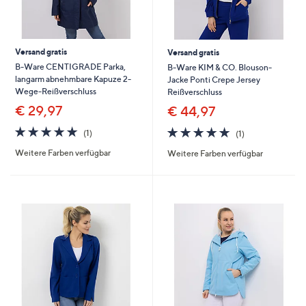
Versand gratis
Versand gratis
B-Ware CENTIGRADE Parka,
B-Ware KIM & CO. Blouson-
langarm abnehmbare Kapuze 2-
Jacke Ponti Crepe Jersey
Wege-Reißverschluss
Reißverschluss
€ 29,97
€ 44,97
5.0
1
5.0
1
(1)
(1)
von
Bewertungen
von
Bewertungen
Weitere Farben verfügbar
Weitere Farben verfügbar
5
5