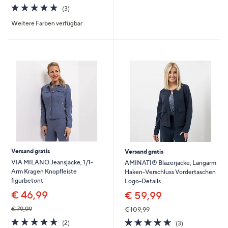
5
5.0
3
(3)
von
Bewertungen
Weitere Farben verfügbar
5
Versand gratis
Versand gratis
VIA MILANO Jeansjacke, 1/1-
AMINATI® Blazerjacke, Langarm
Arm Kragen Knopfleiste
Haken-Verschluss Vordertaschen
figurbetont
Logo-Details
€ 46,99
€ 59,99
€ 79,99
€ 109,99
5.0
2
5.0
3
(2)
(3)