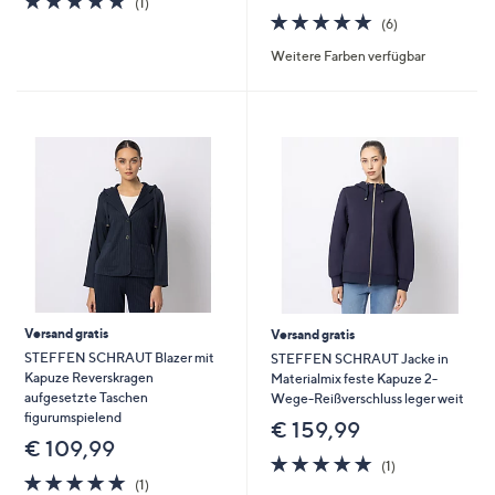
(1)
von
Bewertungen
5.0
6
(6)
5
von
Bewertungen
Weitere Farben verfügbar
5
Versand gratis
Versand gratis
STEFFEN SCHRAUT Blazer mit
STEFFEN SCHRAUT Jacke in
Kapuze Reverskragen
Materialmix feste Kapuze 2-
aufgesetzte Taschen
Wege-Reißverschluss leger weit
figurumspielend
€ 159,99
€ 109,99
5.0
1
(1)
5.0
1
von
Bewertungen
(1)