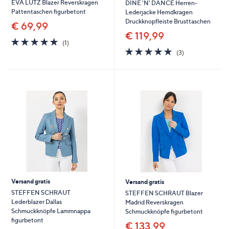
EVA LUTZ Blazer Reverskragen
DINE 'N' DANCE Herren-
Pattentaschen figurbetont
Lederjacke Hemdkragen
Druckknopfleiste Brusttaschen
€ 69,99
€ 119,99
5.0
1
(1)
von
Bewertungen
5.0
3
(3)
5
von
Bewertungen
5
Versand gratis
Versand gratis
STEFFEN SCHRAUT
STEFFEN SCHRAUT Blazer
Lederblazer Dallas
Madrid Reverskragen
Schmuckknöpfe Lammnappa
Schmuckknöpfe figurbetont
figurbetont
€ 133,99