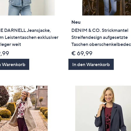
Neu
 DARNELL Jeansjacke,
DENIM & CO. Strickmantel
m Leistentaschen exklusiver
Streifendesign aufgesetzte
leger weit
Taschen oberschenkelbede
9,99
€ 69,99
n Warenkorb
In den Warenkorb