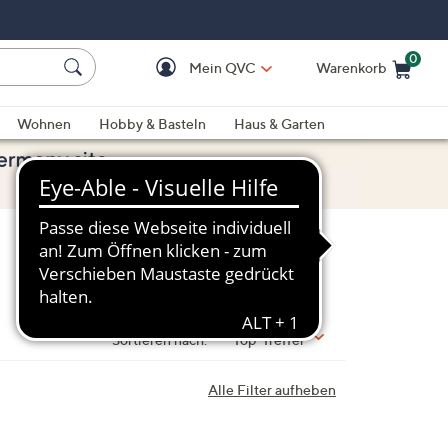
0
Mein QVC
Warenkorb
Einkaufswagen ist le
Wohnen
Hobby & Basteln
Haus & Garten
Sortieren nach:
Top-Treffer
Alle Filter aufheben