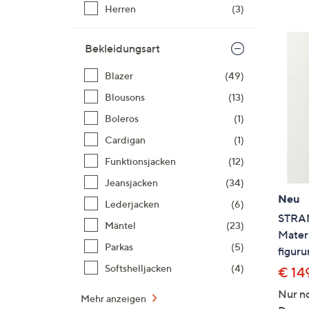
Si
Herren
(3)
au
T
Bekleidungsart
G
n
Blazer
(49)
li
Blousons
(13)
b
Boleros
(1)
re
u
Cardigan
(1)
di
Funktionsjacken
(12)
an
Jeansjacken
(34)
Neu
Lederjacken
(6)
STRAN
Mäntel
(23)
Mater
Parkas
(5)
figur
Softshelljacken
(4)
€ 14
Nur no
Mehr anzeigen