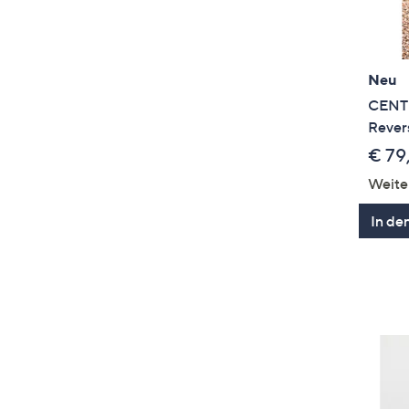
Neu
CENTI
Revers
€ 79
Weite
In de