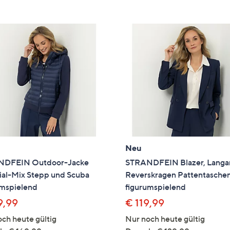
e
f
ouch-
eräten
ach
nks
zw.
chts,
m
ese
zuzeigen.
Neu
DFEIN Outdoor-Jacke
STRANDFEIN Blazer, Lang
ial-Mix Stepp und Scuba
Reverskragen Pattentasche
umspielend
figurumspielend
9,99
€ 119,99
ch heute gültig
Nur noch heute gültig