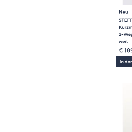
Neu
STEF
Kurzm
2-Weg
weit
€ 18
In de