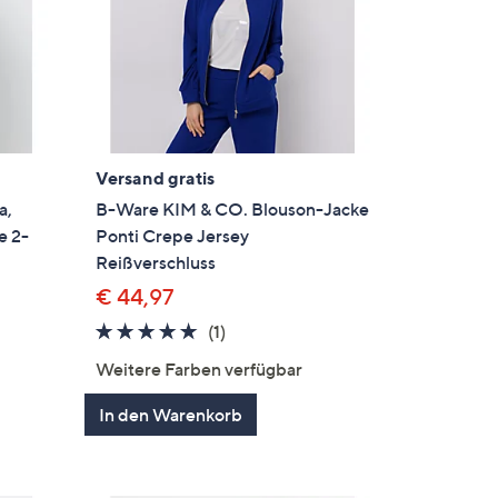
Versand gratis
a,
B-Ware KIM & CO. Blouson-Jacke
e 2-
Ponti Crepe Jersey
Reißverschluss
€ 44,97
5.0
1
(1)
en
von
Bewertungen
Weitere Farben verfügbar
5
In den Warenkorb