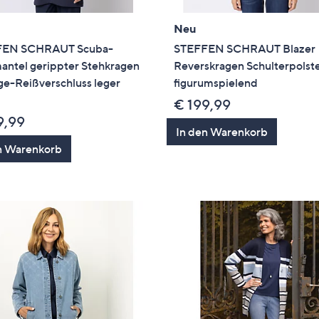
Neu
FEN SCHRAUT Scuba-
STEFFEN SCHRAUT Blazer
antel gerippter Stehkragen
Reverskragen Schulterpolst
e-Reißverschluss leger
figurumspielend
€ 199,99
9,99
In den Warenkorb
n Warenkorb