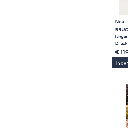
Neu
BRUCE
langar
Druck 
€ 11
In de