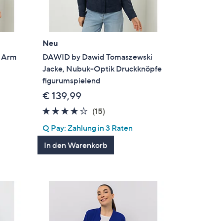
Neu
4 Arm
DAWID by Dawid Tomaszewski
Jacke, Nubuk-Optik Druckknöpfe
figurumspielend
€ 139,99
4.1
15
(15)
von
Bewertungen
Q Pay: Zahlung in 3 Raten
5
In den Warenkorb