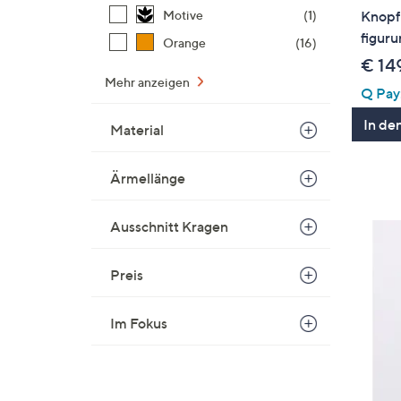
Motive
(1)
Knopfl
figur
Orange
(16)
€ 14
Mehr anzeigen
Q Pay:
In de
Material
Ärmellänge
Ausschnitt Kragen
Preis
Im Fokus