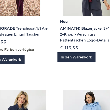
Neu
GRADE Trenchcoat 1/1 Arm
AMINATI® Blazerjacke, 3/
kragen Eingrifftaschen
2-Knopf-Verschluss
Pattentaschen Logo-Details
,99
€ 119,99
re Farben verfügbar
In den Warenkorb
n Warenkorb