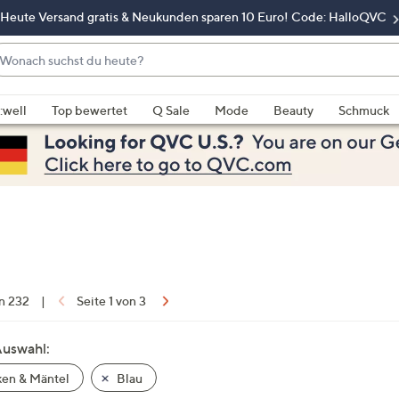
Heute Versand gratis & Neukunden sparen 10 Euro! Code: HalloQVC
onach
chst
enn
u
rschläge
:well
Top bewertet
Q Sale
Mode
Beauty
Schmuck
eute?
rfügbar
nd,
erwenden
e
e
eiltasten
ach
ben
nd
on 232
|
Seite 1 von 3
ach
nten
Auswahl:
der
en & Mäntel
Blau
ischen