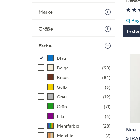
Danac
Marke
Q Pay:
Größe
In de
Farbe
Blau
Beige
(93)
Braun
(84)
Gelb
(6)
Grau
(19)
Grün
(71)
Lila
(6)
Mehrfarbig
(28)
Neu
Metallic
(7)
STRA