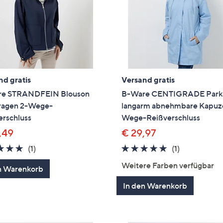
nd gratis
Versand gratis
e STRANDFEIN Blouson
B-Ware CENTIGRADE Park
ragen 2-Wege-
langarm abnehmbare Kapuz
erschluss
Wege-Reißverschluss
,49
€ 29,97
5.0
1
5.0
1
(1)
(1)
von
Bewertungen
von
Bewertung
Weitere Farben verfügbar
n Warenkorb
5
5
In den Warenkorb