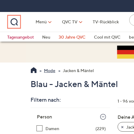
Zum
Hauptinhalt
springen
W
Menü
QVC TV
TV-Rückblick
su
W
d
Vo
Tagesangebot
Neu
30 Jahre QVC
Cool mit QVC
be
h
ve
QLINARISCH
Technik
si
v
Si
Mode
Jacken & Mäntel
di
Pf
Blau - Jacken & Mäntel
n
o
Filtern nach:
u
1 - 96 v
n
Zur
u
Person
Deine 
Produktliste
o
springen
Jack
Damen
(229)
w