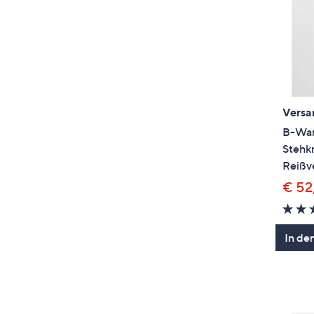
Versa
B-War
Stehk
Reißv
€ 52
In de