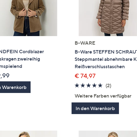
B-WARE
DFEIN Cordblazer
B-Ware STEFFEN SCHRAU
skragen zweireihig
Steppmantel abnehmbare 
umspielend
Reißverschlusstaschen
9,99
€ 74,97
5.0
2
(2)
n Warenkorb
von
Bewertung
Weitere Farben verfügbar
5
In den Warenkorb