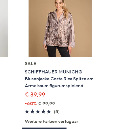
SALE
SCHIFFHAUER MUNICH®
Blusenjacke Costa Rica Spitze am
Ärmelsaum figurumspielend
€ 39,99
-60%
€ 99,99
5.0
5
(5)
en
von
Bewertungen
Weitere Farben verfügbar
5