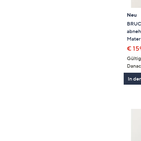
Neu
BRUC
abneh
Materi
€ 15
Gülti
Danac
In de