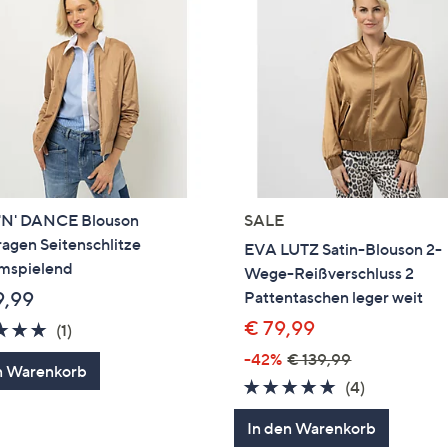
'N' DANCE Blouson
SALE
agen Seitenschlitze
EVA LUTZ Satin-Blouson 2-
umspielend
Wege-Reißverschluss 2
9,99
Pattentaschen leger weit
€ 79,99
5.0
1
(1)
von
Bewertungen
-42%
€ 139,99
n Warenkorb
5
5.0
4
(4)
von
Bewertung
In den Warenkorb
5