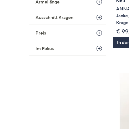
Neu
Ärmellänge
ANNA
Jacke,
Ausschnitt Kragen
Krage
€ 99
Preis
In de
Im Fokus