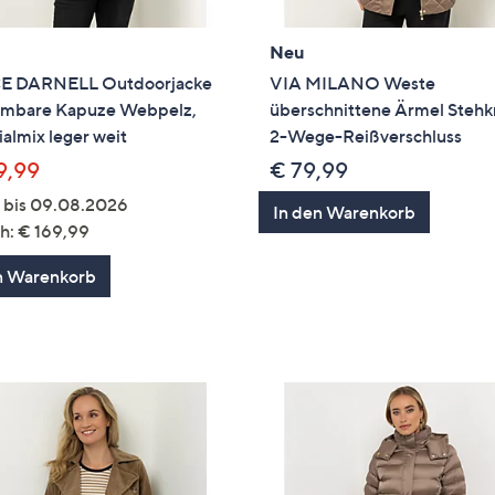
Neu
E DARNELL Outdoorjacke
VIA MILANO Weste
mbare Kapuze Webpelz,
überschnittene Ärmel Steh
almix leger weit
2-Wege-Reißverschluss
9,99
€ 79,99
g bis 09.08.2026
In den Warenkorb
h: € 169,99
n Warenkorb