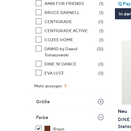
Q Pay:
ANNI FOR FRIENDS
(1)
BRUCE DARNELL
(1)
In de
CENTIGRADE
(3)
CENTIGRADE ACTIVE
(1)
COZEE HOME
(1)
DAWID by Dawid
(12)
Tomaszewski
DINE 'N' DANCE
(3)
EVA LUTZ
(3)
Mehr anzeigen
Größe
Neu
Farbe
DINE 
Stehk
Braun