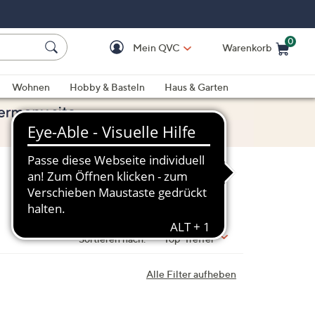
0
Mein QVC
Warenkorb
Einkaufswagen ist le
Wohnen
Hobby & Basteln
Haus & Garten
Sortieren nach:
Top-Treffer
Alle Filter aufheben