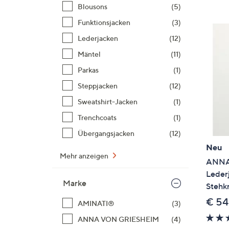
Si
Blousons
(5)
au
Funktionsjacken
(3)
T
Lederjacken
(12)
G
n
Mäntel
(11)
li
Parkas
(1)
b
Steppjacken
(12)
re
Sweatshirt-Jacken
(1)
u
di
Trenchcoats
(1)
an
Übergangsjacken
(12)
Neu
Mehr anzeigen
ANNA
Leder
Marke
Stehkr
€ 54
AMINATI®
(3)
ANNA VON GRIESHEIM
(4)