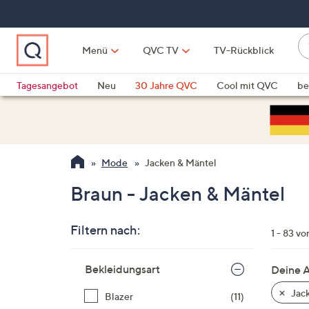
Zum
Hauptinhalt
springen
W
Menü
QVC TV
TV-Rückblick
su
W
d
Vo
Tagesangebot
Neu
30 Jahre QVC
Cool mit QVC
be
h
ve
QLINARISCH
Technik
si
v
Si
Mode
Jacken & Mäntel
di
Pf
Braun - Jacken & Mäntel
n
o
Filtern nach:
u
1 - 83 vo
n
Zur
u
Bekleidungsart
Deine 
Produktliste
o
springen
Jack
Blazer
(11)
w