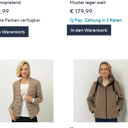
umspielend
Muster leger weit
9,99
€ 179,99
re Farben verfügbar
Q Pay: Zahlung in 3 Raten
In den Warenkorb
n Warenkorb