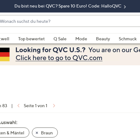
Du bist neu bei QVC? Spare 10 Euro! Code: HalloQVC
onach
chst
enn
u
rschläge
:well
Top bewertet
Q Sale
Mode
Beauty
Schmuck
eute?
rfügbar
nd,
erwenden
e
e
eiltasten
ach
ben
nd
n 83
|
Seite 1 von 1
ach
nten
Auswahl:
der
en & Mäntel
Braun
ischen