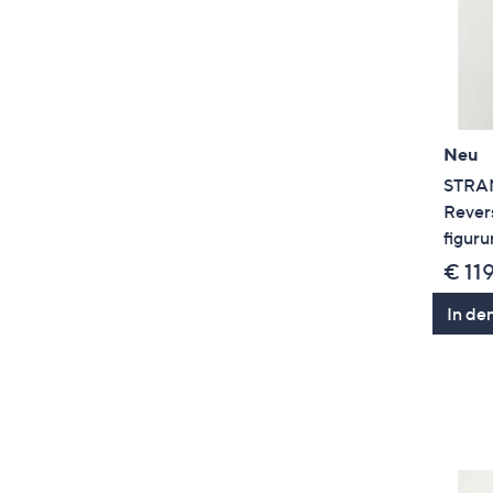
Neu
STRAN
Rever
figur
€ 11
In de