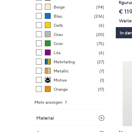
figur
Beige
(94)
€ 11
Blau
(236)
Weite
Gelb
(6)
In de
Grau
(20)
Grün
(75)
Lila
(6)
Mehrfarbig
(27)
Metallic
(7)
Motive
(1)
Orange
(17)
Mehr anzeigen
Material