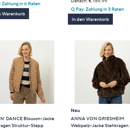
von
Bewertungen
Danach: € 159,99
 Zahlung in 6 Raten
5
Q Pay: Zahlung in 3 Raten
n Warenkorb
In den Warenkorb
Neu
'N' DANCE Blouson-Jacke
ANNA VON GRIESHEIM
ragen Struktur-Stepp
Webpelz-Jacke Stehkragen 