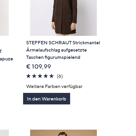
STEFFEN SCHRAUT Strickmantel
Ärmelaufschlag aufgesetzte
T
Taschen figurumspielend
Kapuze
€ 109,99
5.0
6
(6)
von
Bewertungen
Weitere Farben verfügbar
5
en
In den Warenkorb