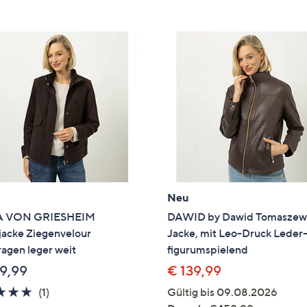
e
f
ouch-
eräten
ach
nks
zw.
chts,
m
ese
zuzeigen.
Neu
 VON GRIESHEIM
DAWID by Dawid Tomaszew
jacke Ziegenvelour
Jacke, mit Leo-Druck Leder
agen leger weit
figurumspielend
9,99
€ 139,99
5.0
1
(1)
Gültig bis 09.08.2026