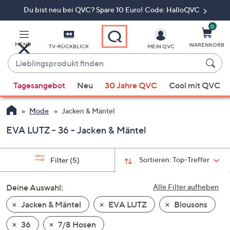
Du bist neu bei QVC? Spare 10 Euro! Code: HalloQVC
Zum
Hauptinhalt
springen
0
MENÜ
WARENKORB
TV-RÜCKBLICK
MEIN QVC
Lieblingsprodukt
finden
Wenn
Tagesangebot
Neu
30 Jahre QVC
Cool mit QVC
Vorschläge
verfügbar
Mode
Jacken & Mäntel
sind,
verwenden
EVA LUTZ - 36 - Jacken & Mäntel
Sie
die
Sortieren:
Top-Treffer
Filter
(5)
Pfeiltasten
nach
Deine Auswahl:
Alle Filter aufheben
oben
und
Jacken & Mäntel
EVA LUTZ
Blousons
nach
36
7/8 Hosen
unten