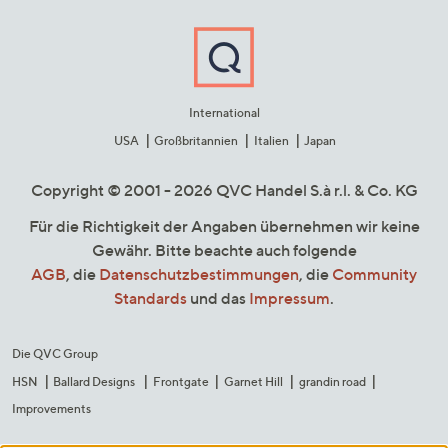
International
USA
Großbritannien
Italien
Japan
Copyright © 2001 - 2026 QVC Handel S.à r.l. & Co. KG
Für die Richtigkeit der Angaben übernehmen wir keine
Gewähr. Bitte beachte auch folgende
AGB
, die
Datenschutzbestimmungen
, die
Community
Standards
und das
Impressum
.
Die QVC Group
HSN
Ballard Designs
Frontgate
Garnet Hill
grandin road
Improvements