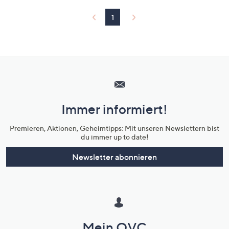
1
Hilfeseiten,
Service
und
Immer informiert!
Unternehmensinformationen
Premieren, Aktionen, Geheimtipps: Mit unseren Newslettern bist
du immer up to date!
Newsletter abonnieren
Mein QVC