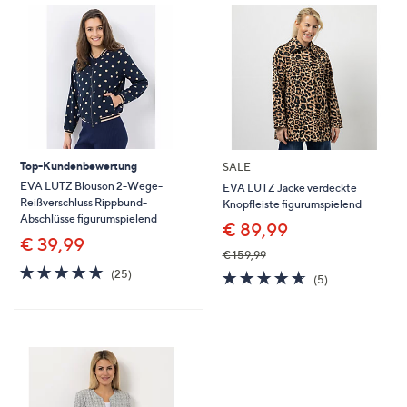
Top-Kundenbewertung
SALE
EVA LUTZ Blouson 2-Wege-
EVA LUTZ Jacke verdeckte
Reißverschluss Rippbund-
Knopfleiste figurumspielend
Abschlüsse figurumspielend
€ 89,99
€ 39,99
€ 159,99
4.7
25
4.6
5
(25)
(5)
von
Bewertungen
von
Bewertungen
5
5