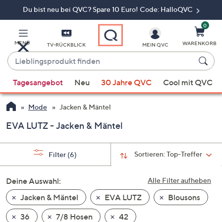
Du bist neu bei QVC? Spare 10 Euro! Code: HalloQVC
Zum
Hauptinhalt
springen
0
MENÜ
WARENKORB
TV-RÜCKBLICK
MEIN QVC
Lieblingsprodukt
finden
Wenn
Tagesangebot
Neu
30 Jahre QVC
Cool mit QVC
Vorschläge
verfügbar
Mode
Jacken & Mäntel
sind,
verwenden
EVA LUTZ - Jacken & Mäntel
Sie
die
Sortieren:
Top-Treffer
Filter
(6)
Pfeiltasten
nach
Deine Auswahl:
Alle Filter aufheben
oben
und
Jacken & Mäntel
EVA LUTZ
Blousons
nach
36
7/8 Hosen
42
unten