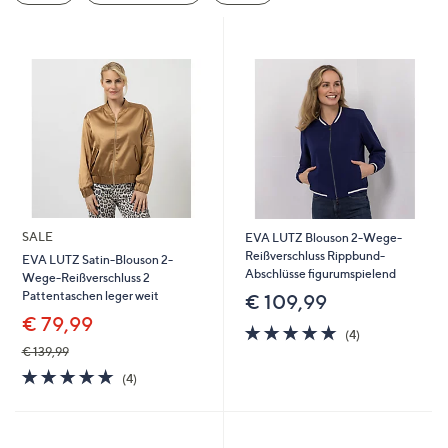
oder
wischen
Sie
auf
Touch-
Geräten
nach
links
bzw.
rechts,
SALE
EVA LUTZ Blouson 2-Wege-
um
Reißverschluss Rippbund-
EVA LUTZ Satin-Blouson 2-
Abschlüsse figurumspielend
Wege-Reißverschluss 2
diese
Pattentaschen leger weit
€ 109,99
anzuzeigen.
€ 79,99
4.8
4
(4)
von
Bewertungen
€ 139,99
5
5.0
4
(4)
von
Bewertungen
5