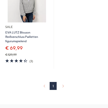
SALE
EVA LUTZ Blouson
Reißverschluss Pailletten
figurumspielend
€ 69,99
€ 129,99
4.3
3
(3)
von
Bewertungen
5
1
Hilfeseiten,