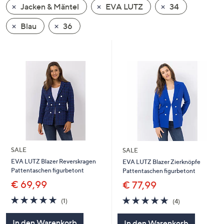
Jacken & Mäntel
EVA LUTZ
34
oder
wischen
Blau
36
Sie
auf
Touch-
Geräten
nach
links
bzw.
rechts,
um
diese
SALE
SALE
anzuzeigen.
EVA LUTZ Blazer Reverskragen
EVA LUTZ Blazer Zierknöpfe
Pattentaschen figurbetont
Pattentaschen figurbetont
€ 69,99
€ 77,99
5.0
1
5.0
4
(1)
(4)
von
Bewertungen
von
Bewertungen
5
5
In den Warenkorb
In den Warenkorb