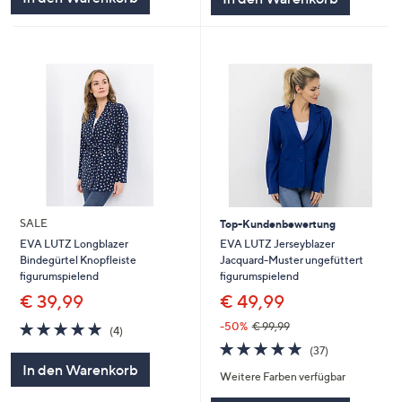
SALE
Top-Kundenbewertung
EVA LUTZ Jerseyblazer
EVA LUTZ Longblazer
Jacquard-Muster ungefüttert
Bindegürtel Knopfleiste
figurumspielend
figurumspielend
€ 49,99
€ 39,99
4.8
4
-50%
€ 99,99
(4)
von
Bewertungen
4.7
37
(37)
5
von
Bewertungen
In den Warenkorb
Weitere Farben verfügbar
5