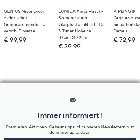
GENIUS Nicer Dicer
LUMIDA Xmas Hirsch-
KIPLING®
elektrischer
Szenerie unter
Organizertas
Gemüseschneider 10
Glasglocke inkl. 8 LEDs
Sicherheitsf
versch. Einsätze
& Timer Höhe ca.
Details
42cm, Ø 22cm
€ 99,99
€ 72,99
€ 39,99
Hilfeseiten,
Service
und
Immer informiert!
Unternehmensinformationen
Premieren, Aktionen, Geheimtipps: Mit unseren Newslettern bist
du immer up to date!