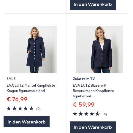
In den Warenkorb
SALE
Zuletzt im TV
EVA LUTZ Blazer mit
EVA LUTZ Mantel Knopfleiste
Reverskragen Knopfleiste
Kragen figurumspielend
figurbetont
€ 76,99
€ 59,99
4.6
9
(9)
4.5
4
von
Bewertungen
(4)
von
Bewertungen
5
In den Warenkorb
5
In den Warenkorb