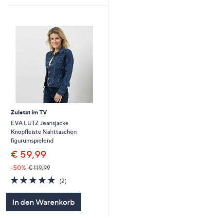
Zuletzt im TV
EVA LUTZ Jeansjacke
Knopfleiste Nahttaschen
figurumspielend
€ 59,99
-50%
€ 119,99
5.0
2
(2)
von
Bewertungen
5
In den Warenkorb