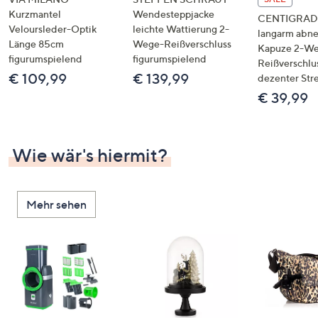
Kurzmantel
Wendesteppjacke
CENTIGRADE
Veloursleder-Optik
leichte Wattierung 2-
langarm abn
Länge 85cm
Wege-Reißverschluss
Kapuze 2-W
figurumspielend
figurumspielend
Reißverschlu
€ 109,99
€ 139,99
dezenter Str
€ 39,99
Wie wär's hiermit?
Mehr sehen