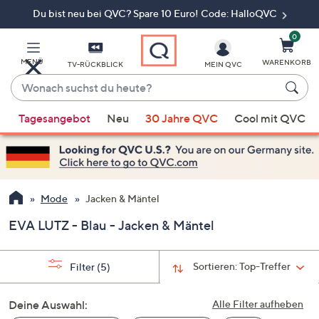
Du bist neu bei QVC? Spare 10 Euro! Code: HalloQVC
Zum
Hauptinhalt
springen
0
MENÜ
WARENKORB
TV-RÜCKBLICK
MEIN QVC
Wonach
suchst
Wenn
du
Tagesangebot
Neu
30 Jahre QVC
Cool mit QVC
Vorschläge
heute?
verfügbar
sind,
verwenden
Sie
Mode
Jacken & Mäntel
die
EVA LUTZ - Blau - Jacken & Mäntel
Pfeiltasten
nach
oben
Sortieren:
Top-Treffer
Filter
(5)
und
nach
Deine Auswahl:
Alle Filter aufheben
unten