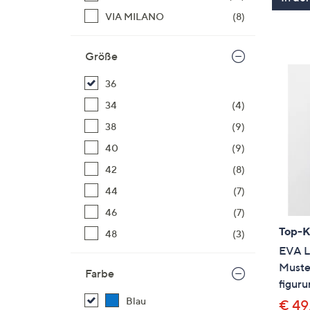
VIA MILANO
(8)
Größe
36
34
(4)
38
(9)
40
(9)
42
(8)
44
(7)
46
(7)
Top-
48
(3)
EVA L
Muste
Farbe
figur
Blau
€ 49