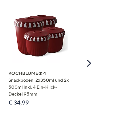
Scroll
Right
KOCHBLUME® 4
you:ly Pure Protein Limo
Snackboxen, 2x350ml und 2x
Lysin 575g für 25 Portio
500ml inkl. 4 Ein-Klick-
€ 49,99
Deckel 95mm
€ 86,94 /1 kg
€ 34,99