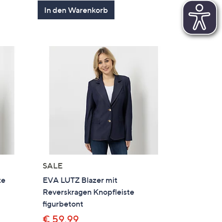
von
Bewertungen
In den Warenkorb
5
SALE
te
EVA LUTZ Blazer mit
Reverskragen Knopfleiste
figurbetont
€ 59,99