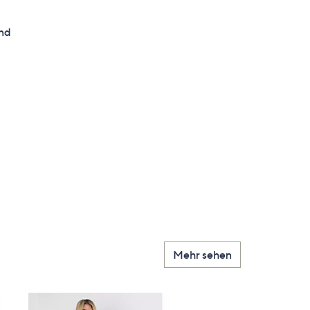
end
gen
Mehr sehen