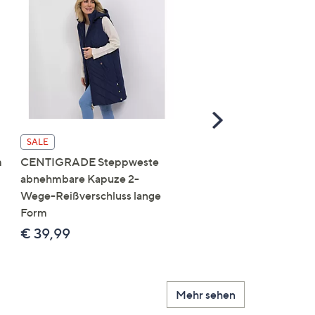
Scroll
Right
SALE
SALE
m
CENTIGRADE Steppweste
DAWID by Dawid
abnehmbare Kapuze 2-
Tomaszewski Jacke mit
Wege-Reißverschluss lange
Kapuze nahtfreie Steppo
Form
figurumspielend
€ 39,99
€ 69,99
Mehr sehen