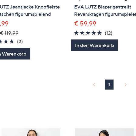
UTZ Jeansjacke Knopfleiste
EVA LUTZ Blazer gestreift
aschen figurumspielend
Reverskragen figurumspiel
,99
€ 59,99
4.8
12
€ 119,99
(12)
von
Bewertun
5.0
2
(2)
In den Warenkorb
5
von
Bewertungen
n Warenkorb
5
1