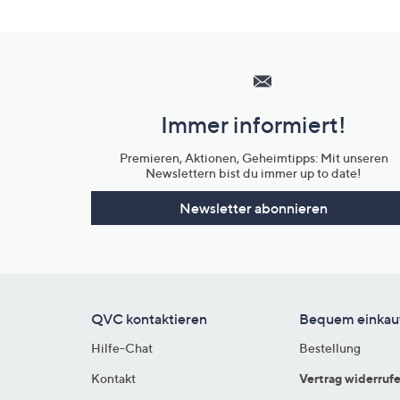
Hilfeseiten,
Service
und
Immer informiert!
Unternehmensinformationen
Premieren, Aktionen, Geheimtipps: Mit unseren
Newslettern bist du immer up to date!
Newsletter abonnieren
QVC kontaktieren
Bequem einkau
Hilfe-Chat
Bestellung
Kontakt
Vertrag widerruf