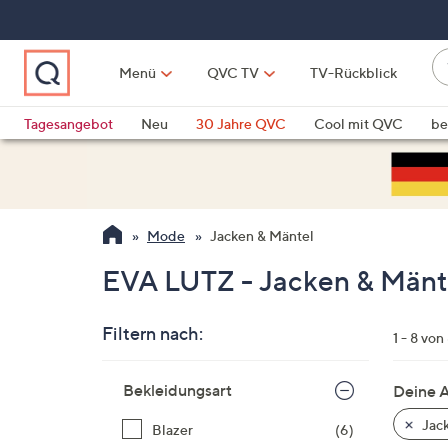
Zum
Hauptinhalt
springen
W
Menü
QVC TV
TV-Rückblick
su
W
d
Vo
Tagesangebot
Neu
30 Jahre QVC
Cool mit QVC
be
h
ve
QLINARISCH
Technik
si
v
Si
Mode
Jacken & Mäntel
di
Pf
EVA LUTZ - Jacken & Mänt
n
o
Filtern nach:
u
1 - 8 von
n
Zur
u
Bekleidungsart
Deine 
Produktliste
o
springen
Jack
Blazer
(6)
w