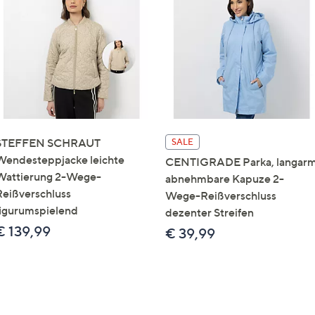
STEFFEN SCHRAUT
SALE
Wendesteppjacke leichte
CENTIGRADE Parka, langar
Wattierung 2-Wege-
abnehmbare Kapuze 2-
Reißverschluss
Wege-Reißverschluss
figurumspielend
dezenter Streifen
€ 139,99
€ 39,99