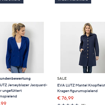
5
5
Kundenbewertung
SALE
UTZ Jerseyblazer Jacquard-
EVA LUTZ Mantel Knopfleis
r ungefüttert
Kragen figurumspielend
umspielend
€ 76,99
,99