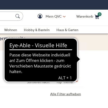
0
Mein QVC
Warenkorb
Einkaufswagen ist le
Wohnen
Hobby & Basteln
Haus & Garten
Sortieren nach:
Top-Treffer
Alle Filter aufheben