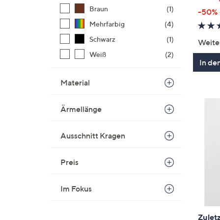
Braun
(1)
-50%
Mehrfarbig
(4)
Schwarz
(1)
Weite
Weiß
(2)
In de
Material
Ärmellänge
Ausschnitt Kragen
Preis
Im Fokus
Zuletz