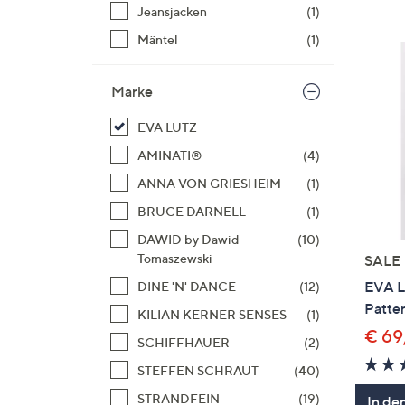
Si
Jeansjacken
(1)
au
Mäntel
(1)
T
G
Marke
n
li
EVA LUTZ
b
AMINATI®
(4)
re
u
ANNA VON GRIESHEIM
(1)
di
BRUCE DARNELL
(1)
an
DAWID by Dawid
(10)
Tomaszewski
SALE
EVA L
DINE 'N' DANCE
(12)
Patte
KILIAN KERNER SENSES
(1)
€ 69
SCHIFFHAUER
(2)
STEFFEN SCHRAUT
(40)
STRANDFEIN
(19)
In de