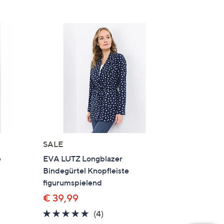
SALE
e
EVA LUTZ Longblazer
Bindegürtel Knopfleiste
figurumspielend
€ 39,99
en
4.8
4
(4)