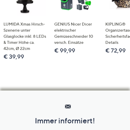
LUMIDA Xmas Hirsch-
GENIUS Nicer Dicer
KIPLING®
Szenerie unter
elektrischer
Organizertas
Glasglocke inkl. 8 LEDs
Gemüseschneider 10
Sicherheitsf
& Timer Höhe ca.
versch. Einsätze
Details
42cm, Ø 22cm
€ 99,99
€ 72,99
€ 39,99
Hilfeseiten,
Service
und
Immer informiert!
Unternehmensinformationen