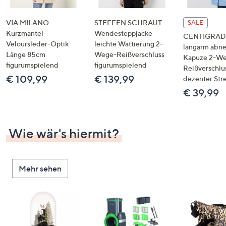
VIA MILANO
STEFFEN SCHRAUT
SALE
Kurzmantel
Wendesteppjacke
CENTIGRADE
Veloursleder-Optik
leichte Wattierung 2-
langarm abn
Länge 85cm
Wege-Reißverschluss
Kapuze 2-W
figurumspielend
figurumspielend
Reißverschlu
€ 109,99
€ 139,99
dezenter Str
€ 39,99
Wie wär's hiermit?
Mehr sehen