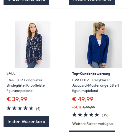
SALE
Top-Kundenbewertung
EVA LUTZ Jerseyblazer
EVA LUTZ Longblazer
Jacquard-Muster ungefüttert
Bindegürtel Knopfleiste
figurumspielend
figurumspielend
€ 49,99
€ 39,99
4.8
4
-50%
€ 99,99
(4)
von
Bewertungen
4.7
35
(35)
5
von
Bewertungen
In den Warenkorb
Weitere Farben verfügbar
5