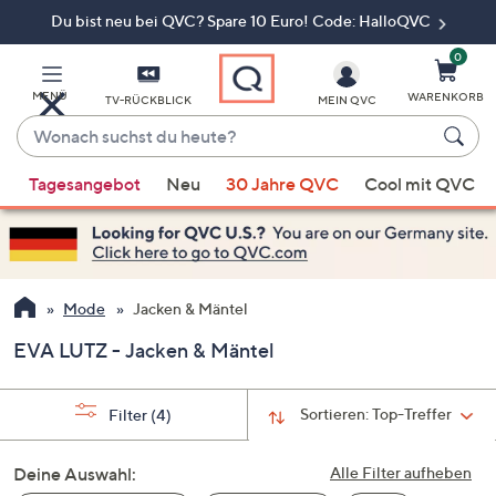
Du bist neu bei QVC? Spare 10 Euro! Code: HalloQVC
Zum
Hauptinhalt
springen
0
MENÜ
WARENKORB
TV-RÜCKBLICK
MEIN QVC
Wonach
suchst
Wenn
du
Tagesangebot
Neu
30 Jahre QVC
Cool mit QVC
Vorschläge
heute?
verfügbar
sind,
verwenden
Sie
Mode
Jacken & Mäntel
die
EVA LUTZ - Jacken & Mäntel
Pfeiltasten
nach
oben
Sortieren:
Top-Treffer
Filter
(4)
und
nach
Deine Auswahl:
Alle Filter aufheben
unten