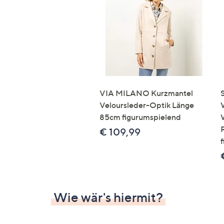
Si
au
T
G
n
li
b
re
VIA MILANO Kurzmantel
u
Veloursleder-Optik Länge
di
85cm figurumspielend
an
€ 109,99
Wie wär's hiermit?