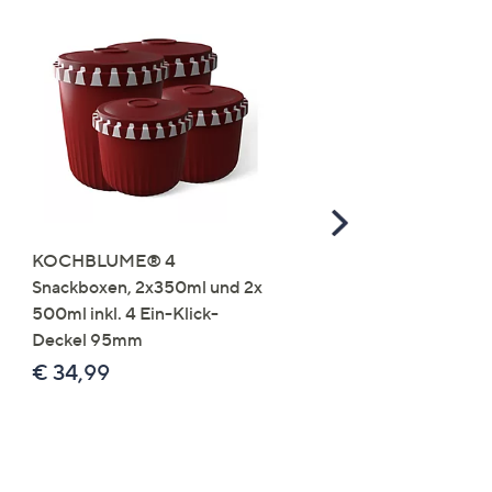
Scroll
Right
KOCHBLUME® 4
you:ly Pure Protein Limo
Snackboxen, 2x350ml und 2x
Lysin 575g für 25 Portio
500ml inkl. 4 Ein-Klick-
€ 49,99
Deckel 95mm
€ 86,94 /1 kg
€ 34,99