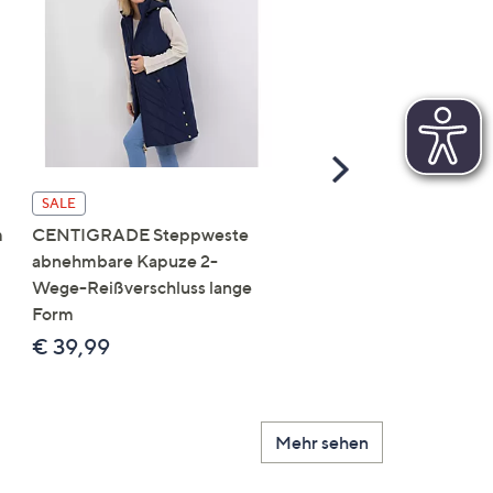
Scroll
Right
SALE
SALE
m
CENTIGRADE Steppweste
DAWID by Dawid
abnehmbare Kapuze 2-
Tomaszewski Jacke mit
Wege-Reißverschluss lange
Kapuze nahtfreie Steppo
Form
figurumspielend
€ 39,99
€ 69,99
Mehr sehen