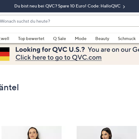
Du bist neu bei QVC? Spare 10 Euro! Code: HalloQVC
onach
chst
enn
u
rschläge
:well
Top bewertet
Q Sale
Mode
Beauty
Schmuck
eute?
rfügbar
nd,
erwenden
e
e
eiltasten
äntel
ach
ben
nd
ach
nten
der
ischen