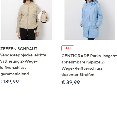
e
f
ouch-
eräten
ach
nks
zw.
chts,
STEFFEN SCHRAUT
SALE
m
Wendesteppjacke leichte
CENTIGRADE Parka, langar
ese
Wattierung 2-Wege-
abnehmbare Kapuze 2-
zuzeigen.
Reißverschluss
Wege-Reißverschluss
figurumspielend
dezenter Streifen
€ 139,99
€ 39,99