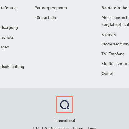
Lieferung
Partnerprogramm
Barrierefreihei
Für euch da
Menschenrech
Sorgfaltspflich
ntsorgung
Karriere
enschutz
Moderator*inn
ragen
TV-Empfang
Studio Live To
itschlichtung
Outlet
International
USA
Großbritannien
Italien
Japan