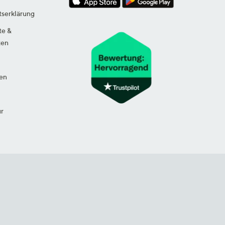
tserklärung
te &
ten
en
ur