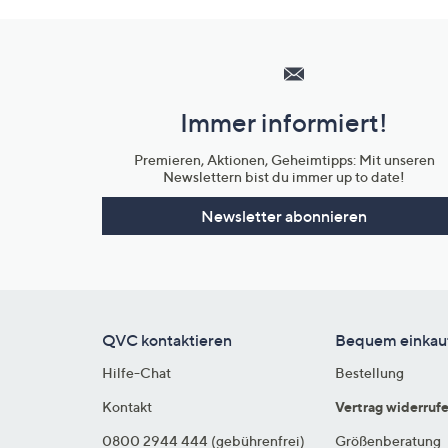
Hilfeseiten,
Service
und
Immer informiert!
Unternehmensinformationen
Premieren, Aktionen, Geheimtipps: Mit unseren
Newslettern bist du immer up to date!
Newsletter abonnieren
QVC kontaktieren
Bequem einkau
Hilfe-Chat
Bestellung
Kontakt
Vertrag widerruf
0800 2944 444 (gebührenfrei)
Größenberatung