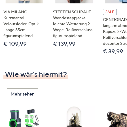
VIA MILANO
STEFFEN SCHRAUT
SALE
Kurzmantel
Wendesteppjacke
CENTIGRADE
Veloursleder-Optik
leichte Wattierung 2-
langarm abn
Länge 85cm
Wege-Reißverschluss
Kapuze 2-W
figurumspielend
figurumspielend
Reißverschlu
€ 109,99
€ 139,99
dezenter Str
€ 39,99
Wie wär's hiermit?
Mehr sehen