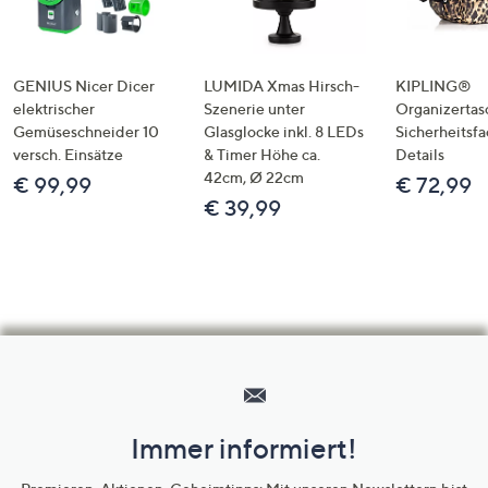
GENIUS Nicer Dicer
LUMIDA Xmas Hirsch-
KIPLING®
elektrischer
Szenerie unter
Organizertas
Gemüseschneider 10
Glasglocke inkl. 8 LEDs
Sicherheitsf
versch. Einsätze
& Timer Höhe ca.
Details
42cm, Ø 22cm
€ 99,99
€ 72,99
€ 39,99
Hilfeseiten,
Service
und
Immer informiert!
Unternehmensinformationen