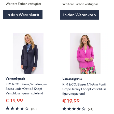
Weitere Farben verfügbar
Weitere Farben verfügbar
5
5
In den Warenkorb
In den Warenkorb
Versand gratis
Versand gratis
KIM & CO. Blazer, Schalkragen
KIM & CO. Blazer, 1/1-Arm Ponti
Scuba Leder Optik 3 Knopf
Crepe Jersey 1 Knopf Verschluss
Verschluss figurumspielend
figurumspielend
€ 19,99
€ 19,99
4.1
10
3.9
24
(10)
(24)
von
Bewertungen
von
Bewertungen