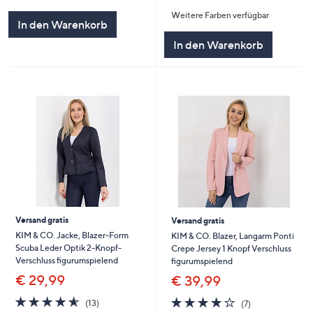
von
Bewertungen
von
Bewertungen
Weitere Farben verfügbar
5
5
In den Warenkorb
In den Warenkorb
Versand gratis
Versand gratis
KIM & CO. Jacke, Blazer-Form
KIM & CO. Blazer, Langarm Ponti
Scuba Leder Optik 2-Knopf-
Crepe Jersey 1 Knopf Verschluss
Verschluss figurumspielend
figurumspielend
€ 29,99
€ 39,99
4.5
13
4.1
7
(13)
(7)
von
Bewertungen
von
Bewertungen