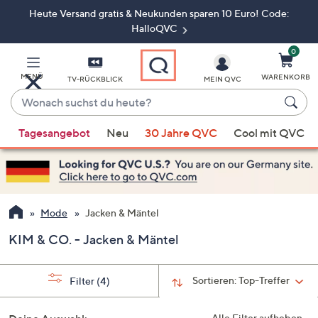
Heute Versand gratis & Neukunden sparen 10 Euro! Code:
Zum
Hauptinhalt
HalloQVC
springen
0
MENÜ
WARENKORB
TV-RÜCKBLICK
MEIN QVC
Wonach
suchst
Wenn
du
Tagesangebot
Neu
30 Jahre QVC
Cool mit QVC
Vorschläge
heute?
verfügbar
sind,
verwenden
Sie
Mode
Jacken & Mäntel
die
KIM & CO. - Jacken & Mäntel
Pfeiltasten
nach
oben
Sortieren:
Top-Treffer
Filter
(4)
und
nach
Alle Filter aufheben