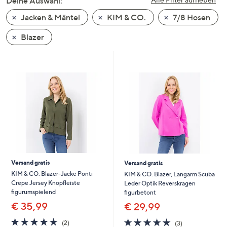
Deine Auswahl:
unten
Jacken & Mäntel
KIM & CO.
7/8 Hosen
oder
wischen
Blazer
Sie
auf
Touch-
Geräten
nach
links
bzw.
rechts,
um
diese
Versand gratis
Versand gratis
anzuzeigen.
KIM & CO. Blazer-Jacke Ponti
KIM & CO. Blazer, Langarm Scuba
Crepe Jersey Knopfleiste
Leder Optik Reverskragen
figurumspielend
figurbetont
€ 35,99
€ 29,99
5.0
2
5.0
3
(2)
(3)