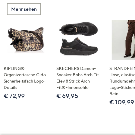
Mehr sehen
KIPLING®
SKECHERS Damen-
STRANDFEIN
Organizertasche Cido
Sneaker Bobs Arch Fit
Hose, elastis
Sicherheitsfach Logo-
Elev 8 Strick Arch
Rundumdeh
Details
Fit®-Innensohle
Logo-Sticker
Bein
€ 72,99
€ 69,95
€ 109,99