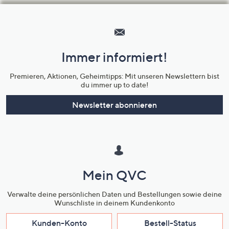
Hilfeseiten,
Service
und
Immer informiert!
Unternehmensinformationen
Premieren, Aktionen, Geheimtipps: Mit unseren Newslettern bist
du immer up to date!
Newsletter abonnieren
Mein QVC
Verwalte deine persönlichen Daten und Bestellungen sowie deine
Wunschliste in deinem Kundenkonto
Kunden-Konto
Bestell-Status