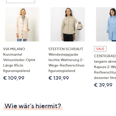
oder
wischen
Sie
auf
Touch-
Geräten
nach
links
VIA MILANO
STEFFEN SCHRAUT
SALE
bzw.
Kurzmantel
Wendesteppjacke
CENTIGRADE
Veloursleder-Optik
leichte Wattierung 2-
rechts,
langarm abn
Länge 85cm
Wege-Reißverschluss
um
Kapuze 2-W
figurumspielend
figurumspielend
Reißverschlu
diese
€ 109,99
€ 139,99
dezenter Str
anzuzeigen.
€ 39,99
Wie wär's hiermit?