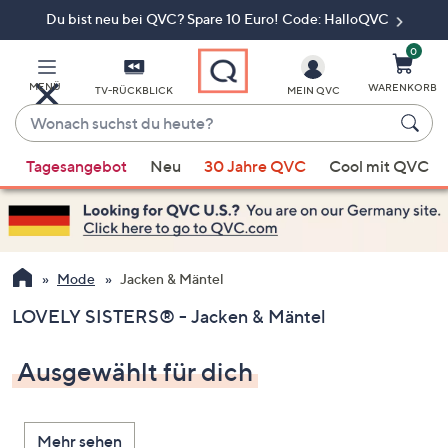
Du bist neu bei QVC? Spare 10 Euro! Code: HalloQVC
Zum
Hauptinhalt
springen
0
MENÜ
WARENKORB
TV-RÜCKBLICK
MEIN QVC
Wonach
suchst
Wenn
du
Tagesangebot
Neu
30 Jahre QVC
Cool mit QVC
Vorschläge
heute?
verfügbar
sind,
verwenden
Sie
Mode
Jacken & Mäntel
die
LOVELY SISTERS® - Jacken & Mäntel
Pfeiltasten
nach
Ausgewählt für dich
oben
und
nach
Mehr sehen
unten