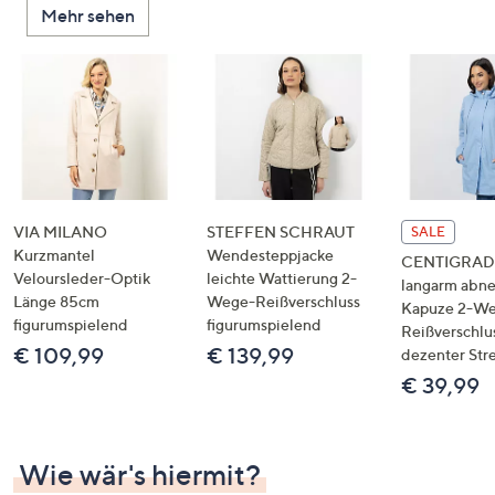
Mehr sehen
unten
oder
wischen
Sie
auf
Touch-
Geräten
nach
links
VIA MILANO
STEFFEN SCHRAUT
SALE
bzw.
Kurzmantel
Wendesteppjacke
CENTIGRADE
Veloursleder-Optik
leichte Wattierung 2-
rechts,
langarm abn
Länge 85cm
Wege-Reißverschluss
um
Kapuze 2-W
figurumspielend
figurumspielend
Reißverschlu
diese
€ 109,99
€ 139,99
dezenter Str
anzuzeigen.
€ 39,99
Wie wär's hiermit?