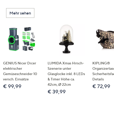
Mehr sehen
GENIUS Nicer Dicer
LUMIDA Xmas Hirsch-
KIPLING®
elektrischer
Szenerie unter
Organizertas
Gemüseschneider 10
Glasglocke inkl. 8 LEDs
Sicherheitsf
versch. Einsätze
& Timer Höhe ca.
Details
42cm, Ø 22cm
€ 99,99
€ 72,99
€ 39,99