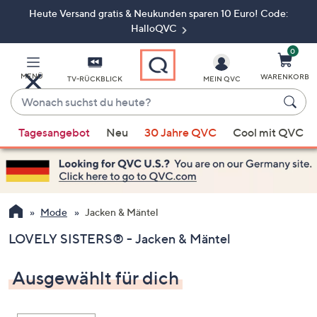
Heute Versand gratis & Neukunden sparen 10 Euro! Code:
Zum
Hauptinhalt
HalloQVC
springen
0
MENÜ
WARENKORB
TV-RÜCKBLICK
MEIN QVC
Wonach
suchst
Wenn
du
Tagesangebot
Neu
30 Jahre QVC
Cool mit QVC
Vorschläge
heute?
verfügbar
sind,
verwenden
Sie
Mode
Jacken & Mäntel
die
LOVELY SISTERS® - Jacken & Mäntel
Pfeiltasten
nach
Ausgewählt für dich
oben
und
nach