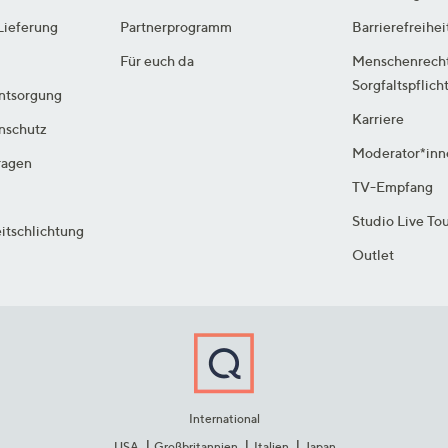
Lieferung
Partnerprogramm
Barrierefreihei
Für euch da
Menschenrech
Sorgfaltspflich
ntsorgung
Karriere
enschutz
Moderator*inn
ragen
TV-Empfang
Studio Live To
itschlichtung
Outlet
International
USA
Großbritannien
Italien
Japan