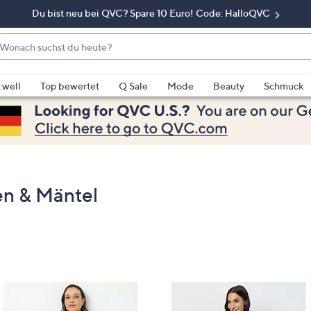
Du bist neu bei QVC? Spare 10 Euro! Code: HalloQVC
onach
chst
enn
u
rschläge
:well
Top bewertet
Q Sale
Mode
Beauty
Schmuck
eute?
rfügbar
nd,
erwenden
e
e
eiltasten
n & Mäntel
ach
ben
nd
ach
nten
der
ischen