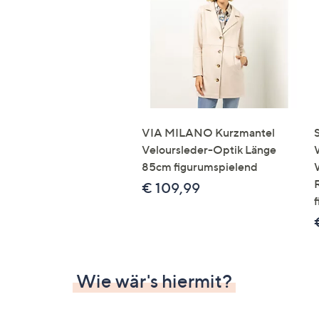
Si
au
T
G
n
li
b
re
VIA MILANO Kurzmantel
u
Veloursleder-Optik Länge
di
85cm figurumspielend
an
€ 109,99
Wie wär's hiermit?