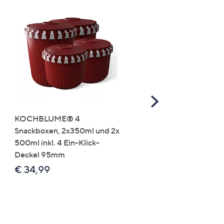
Scroll
Right
KOCHBLUME® 4
you:ly Pure Protein Limo
Snackboxen, 2x350ml und 2x
Lysin 575g für 25 Portio
500ml inkl. 4 Ein-Klick-
€ 49,99
Deckel 95mm
€ 86,94 /1 kg
€ 34,99