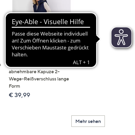
Scroll
Right
SALE
SALE
m
CENTIGRADE Steppweste
DAWID by Dawid
abnehmbare Kapuze 2-
Tomaszewski Jacke mit
Wege-Reißverschluss lange
Kapuze nahtfreie Steppo
Form
figurumspielend
€ 39,99
€ 69,99
Mehr sehen