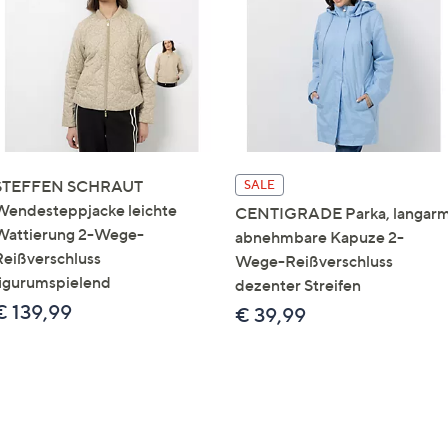
e
f
ouch-
eräten
ach
nks
zw.
chts,
STEFFEN SCHRAUT
SALE
m
Wendesteppjacke leichte
CENTIGRADE Parka, langar
ese
Wattierung 2-Wege-
abnehmbare Kapuze 2-
zuzeigen.
Reißverschluss
Wege-Reißverschluss
figurumspielend
dezenter Streifen
€ 139,99
€ 39,99