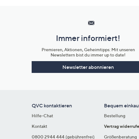
Hilfeseiten,
Service
und
Immer informiert!
Unternehmensinformationen
Premieren, Aktionen, Geheimtipps: Mit unseren
Newslettern bist du immer up to date!
Newsletter abonnieren
QVC kontaktieren
Bequem einkau
Hilfe-Chat
Bestellung
Kontakt
Vertrag widerruf
0800 2944 444 (gebührenfrei)
Größenberatung