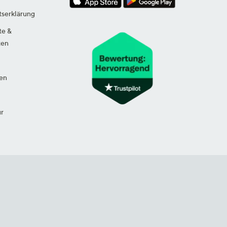
tserklärung
te &
ten
en
ur