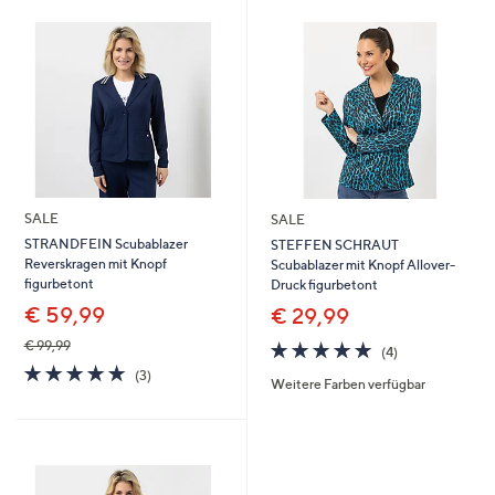
oder
wischen
Sie
auf
Touch-
Geräten
nach
links
SALE
SALE
bzw.
STRANDFEIN Scubablazer
STEFFEN SCHRAUT
rechts,
Reverskragen mit Knopf
Scubablazer mit Knopf Allover-
um
figurbetont
Druck figurbetont
diese
€ 59,99
€ 29,99
anzuzeigen.
4.8
4
€ 99,99
(4)
von
Bewertungen
5.0
3
(3)
Weitere Farben verfügbar
5
von
Bewertungen
5