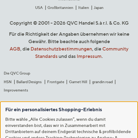
USA
Großbritannien
Italien
Japan
Copyright © 2001 - 2026 QVC Handel S.à r.l. & Co. KG
Für die Richtigkeit der Angaben übernehmen wir keine
Gewähr. Bitte beachte auch folgende
AGB
, die
Datenschutzbestimmungen
, die
Community
Standards
und das
Impressum
.
Die QVC Group
HSN
Ballard Designs
Frontgate
Garnet Hill
grandin road
Improvements
Für ein personalisiertes Shopping-Erlebnis
Bitte wähle „Alle Cookies zulassen“, wenn du damit
einverstanden bist, dass wir in Zusammenarbeit mit
Drittanbietern auf deinem Endgerät technische & profilbildende
Cookies und andere Tracking-Technologien zu Analyse- &