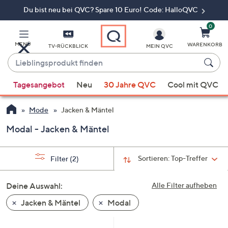
Du bist neu bei QVC? Spare 10 Euro! Code: HalloQVC
Zum
Hauptinhalt
springen
0
MENÜ
WARENKORB
TV-RÜCKBLICK
MEIN QVC
Lieblingsprodukt
finden
Wenn
Tagesangebot
Neu
30 Jahre QVC
Cool mit QVC
Vorschläge
verfügbar
Mode
Jacken & Mäntel
sind,
verwenden
Modal - Jacken & Mäntel
Sie
die
Sortieren:
Top-Treffer
Filter
(2)
Pfeiltasten
nach
Deine Auswahl:
Alle Filter aufheben
oben
und
Jacken & Mäntel
Modal
nach
unten