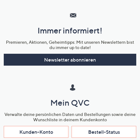
Hilfeseiten,
Service
und
Immer informiert!
Unternehmensinformationen
Premieren, Aktionen, Geheimtipps: Mit unseren Newslettern bist
du immer up to date!
Newsletter abonnieren
Mein QVC
Verwalte deine persönlichen Daten und Bestellungen sowie deine
Wunschliste in deinem Kundenkonto
Kunden-Konto
Bestell-Status