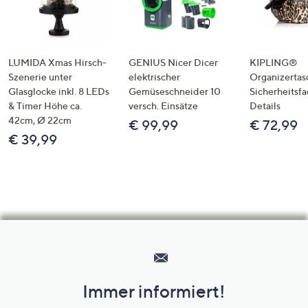
LUMIDA Xmas Hirsch-
GENIUS Nicer Dicer
KIPLING®
Szenerie unter
elektrischer
Organizertas
Glasglocke inkl. 8 LEDs
Gemüseschneider 10
Sicherheitsf
& Timer Höhe ca.
versch. Einsätze
Details
42cm, Ø 22cm
€ 99,99
€ 72,99
€ 39,99
Hilfeseiten,
Service
und
Immer informiert!
Unternehmensinformationen