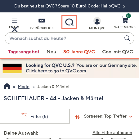
Du bist neu bei QVC? Spare 10 Euro! Code: HalloQVC
Zum
Hauptinhalt
springen
0
MENÜ
WARENKORB
TV-RÜCKBLICK
MEIN QVC
Wonach
suchst
Wenn
du
Tagesangebot
Neu
30 Jahre QVC
Cool mit QVC
Vorschläge
heute?
verfügbar
sind,
verwenden
Sie
Mode
Jacken & Mäntel
die
SCHIFFHAUER - 44 - Jacken & Mäntel
Pfeiltasten
nach
oben
Sortieren:
Top-Treffer
Filter
(5)
und
nach
Deine Auswahl:
Alle Filter aufheben
unten