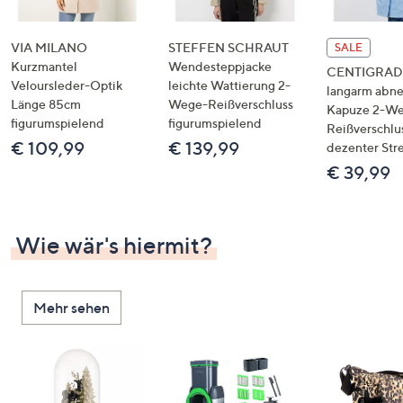
VIA MILANO
STEFFEN SCHRAUT
SALE
Kurzmantel
Wendesteppjacke
CENTIGRADE
Veloursleder-Optik
leichte Wattierung 2-
langarm abn
Länge 85cm
Wege-Reißverschluss
Kapuze 2-W
figurumspielend
figurumspielend
Reißverschlu
€ 109,99
€ 139,99
dezenter Str
€ 39,99
Wie wär's hiermit?
Mehr sehen