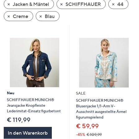
Jacken & Mäntel
SCHIFFHAUER
44
oder
wischen
Creme
Blau
Sie
auf
Touch-
Geräten
nach
links
bzw.
rechts,
um
diese
Neu
SALE
anzuzeigen.
SCHIFFHAUER MUNICH®
SCHIFFHAUER MUNICH®
Jeansjacke Knopfleiste
Blusenjacke 1/1-Arm V-
Lederimitat-Einsatz figurbetont
Ausschnitt ausgestellte Ärmel
figurumspielend
€ 119,99
€ 59,99
In den Warenkorb
-45%
€ 109,99