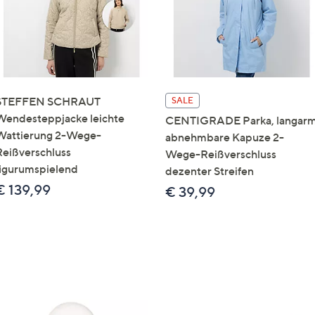
STEFFEN SCHRAUT
SALE
Wendesteppjacke leichte
CENTIGRADE Parka, langar
Wattierung 2-Wege-
abnehmbare Kapuze 2-
Reißverschluss
Wege-Reißverschluss
figurumspielend
dezenter Streifen
€ 139,99
€ 39,99