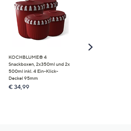
Scroll
Right
KOCHBLUME® 4
you:ly Pure Protein Limo
Snackboxen, 2x350ml und 2x
Lysin 575g für 25 Portio
500ml inkl. 4 Ein-Klick-
€ 49,99
Deckel 95mm
€ 86,94 /1 kg
€ 34,99