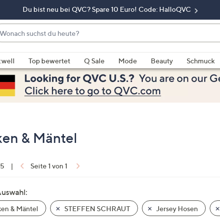
Du bist neu bei QVC? Spare 10 Euro! Code: HalloQVC
onach
chst
enn
u
rschläge
:well
Top bewertet
Q Sale
Mode
Beauty
Schmuck
eute?
rfügbar
nd,
erwenden
e
e
eiltasten
en & Mäntel
ach
ben
nd
 5
|
Seite 1 von 1
ach
nten
Auswahl:
der
en & Mäntel
STEFFEN SCHRAUT
Jersey Hosen
ischen