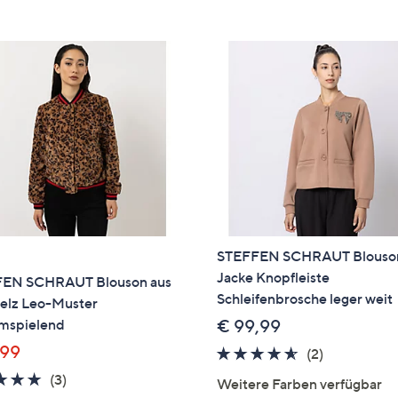
e
f
ouch-
eräten
ach
nks
zw.
chts,
m
ese
zuzeigen.
STEFFEN SCHRAUT Blouso
Jacke Knopfleiste
EN SCHRAUT Blouson aus
Schleifenbrosche leger weit
lz Leo-Muster
umspielend
€ 99,99
,99
4.5
2
(2)
von
Bewertung
4.7
3
(3)
Weitere Farben verfügbar
5