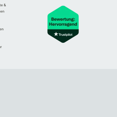
te &
ten
en
ur