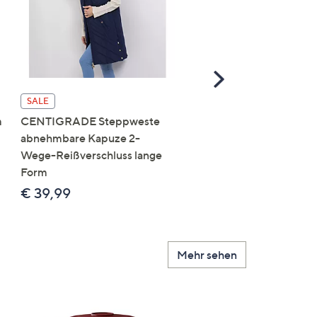
Scroll
Right
SALE
SALE
m
CENTIGRADE Steppweste
DAWID by Dawid
abnehmbare Kapuze 2-
Tomaszewski Jacke mit
Wege-Reißverschluss lange
Kapuze nahtfreie Steppo
Form
figurumspielend
€ 39,99
€ 69,99
Mehr sehen