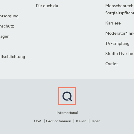
Für euch da
Menschenrech
Sorgfaltspflich
ntsorgung
Karriere
enschutz
Moderator*inn
ragen
TV-Empfang
Studio Live To
itschlichtung
Outlet
International
USA
Großbritannien
Italien
Japan