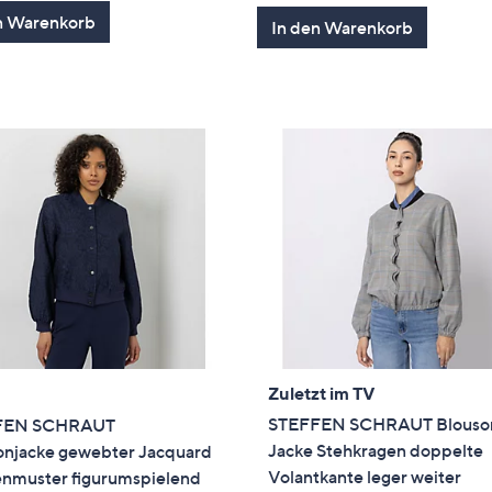
von
Bewertungen
n Warenkorb
In den Warenkorb
5
Zuletzt im TV
STEFFEN SCHRAUT Blouso
FEN SCHRAUT
Jacke Stehkragen doppelte
onjacke gewebter Jacquard
Volantkante leger weiter
nmuster figurumspielend