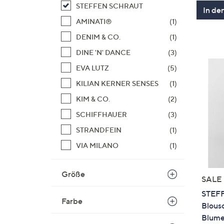
STEFFEN SCHRAUT
In de
AMINATI®
(1)
DENIM & CO.
(1)
DINE 'N' DANCE
(3)
EVA LUTZ
(5)
KILIAN KERNER SENSES
(1)
KIM & CO.
(2)
SCHIFFHAUER
(3)
STRANDFEIN
(1)
VIA MILANO
(1)
Größe
SALE
STEF
Farbe
Blous
Blume