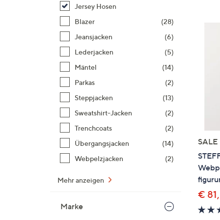
Si
Jersey Hosen
au
Blazer
(28)
T
Jeansjacken
(6)
G
n
Lederjacken
(5)
li
Mäntel
(14)
b
Parkas
(2)
re
Steppjacken
(13)
u
di
Sweatshirt-Jacken
(2)
an
Trenchcoats
(2)
SALE
Übergangsjacken
(14)
STEFF
Webpelzjacken
(2)
Webpe
figur
Mehr anzeigen
€ 81
Marke