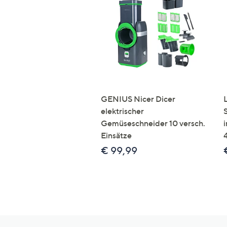
GENIUS Nicer Dicer
elektrischer
Gemüseschneider 10 versch.
Einsätze
€ 99,99
Hilfeseiten,