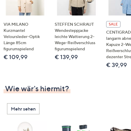
VIA MILANO
STEFFEN SCHRAUT
SALE
Kurzmantel
Wendesteppjacke
CENTIGRADE
Veloursleder-Optik
leichte Wattierung 2-
langarm abn
Länge 85cm
Wege-Reißverschluss
Kapuze 2-W
figurumspielend
figurumspielend
Reißverschlu
€ 109,99
€ 139,99
dezenter Str
€ 39,99
Wie wär's hiermit?
Mehr sehen