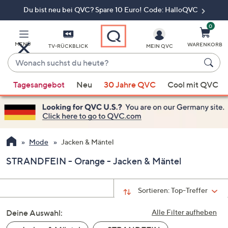
Du bist neu bei QVC? Spare 10 Euro! Code: HalloQVC
Zum
Hauptinhalt
springen
0
MENÜ
WARENKORB
TV-RÜCKBLICK
MEIN QVC
Wonach
suchst
Wenn
du
Tagesangebot
Neu
30 Jahre QVC
Cool mit QVC
Vorschläge
heute?
verfügbar
sind,
verwenden
Sie
Mode
Jacken & Mäntel
die
STRANDFEIN - Orange - Jacken & Mäntel
Pfeiltasten
nach
oben
Sortieren:
Top-Treffer
und
Deine Auswahl:
nach
Alle Filter aufheben
unten