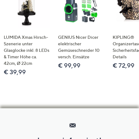
LUMIDA Xmas Hirsch-
GENIUS Nicer Dicer
KIPLING®
Szenerie unter
elektrischer
Organizertas
Glasglocke inkl. 8 LEDs
Gemüseschneider 10
Sicherheitsf
& Timer Höhe ca.
versch. Einsätze
Details
42cm, Ø 22cm
€ 99,99
€ 72,99
€ 39,99
Hilfeseiten,
Service
und