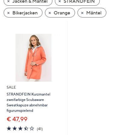
Jacken & Mäntel
STRANDFEIN
oder
wischen
Bikerjacken
Orange
Mäntel
Sie
auf
Touch-
Geräten
nach
links
bzw.
rechts,
um
diese
SALE
anzuzeigen.
STRANDFEIN Kurzmantel
zweifarbige Scubaware
Sweatkapuze abnehmbar
figurumspielend
€ 47,99
3.4
41
(41)
von
Bewertungen