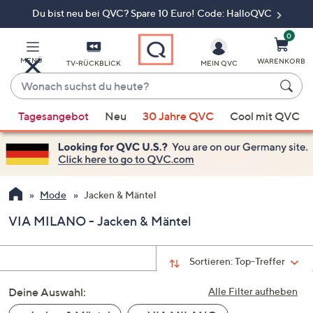
Du bist neu bei QVC? Spare 10 Euro! Code: HalloQVC
Zum
Hauptinhalt
springen
0
MENÜ
WARENKORB
TV-RÜCKBLICK
MEIN QVC
Wonach
suchst
Wenn
du
Tagesangebot
Neu
30 Jahre QVC
Cool mit QVC
Vorschläge
heute?
verfügbar
sind,
verwenden
Sie
Mode
Jacken & Mäntel
die
VIA MILANO - Jacken & Mäntel
Pfeiltasten
nach
oben
Sortieren:
Top-Treffer
und
Deine Auswahl:
nach
Alle Filter aufheben
unten