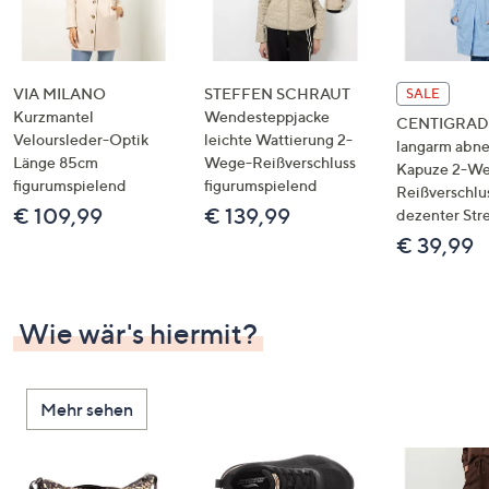
VIA MILANO
STEFFEN SCHRAUT
SALE
Kurzmantel
Wendesteppjacke
CENTIGRADE
Veloursleder-Optik
leichte Wattierung 2-
langarm abn
Länge 85cm
Wege-Reißverschluss
Kapuze 2-W
figurumspielend
figurumspielend
Reißverschlu
€ 109,99
€ 139,99
dezenter Str
€ 39,99
Wie wär's hiermit?
Mehr sehen