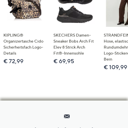
KIPLING®
SKECHERS Damen-
STRANDFEIN
Organizertasche Cido
Sneaker Bobs Arch Fit
Hose, elastis
Sicherheitsfach Logo-
Elev 8 Strick Arch
Rundumdeh
Details
Fit®-Innensohle
Logo-Sticker
Bein
€ 72,99
€ 69,95
€ 109,99
Hilfeseiten,
Service
und