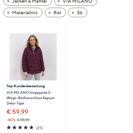
Jacken & Mäntel
VIA MILANO
oder
wischen
Materialmix
Rot
36
Sie
auf
Touch-
Geräten
nach
links
bzw.
rechts,
um
diese
Top-Kundenbewertung
anzuzeigen.
VIA MILANO Steppjacke 2-
Wege-Reißverschluss Kapuze
Deko-Tape
€ 59,99
-40%
€ 99,99
4.8
25
(25)
von
Bewertungen