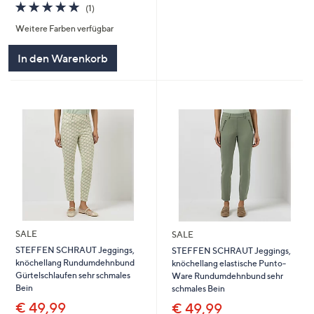
5.0
1
(1)
von
Bewertungen
Weitere Farben verfügbar
5
In den Warenkorb
SALE
SALE
STEFFEN SCHRAUT Jeggings,
STEFFEN SCHRAUT Jeggings,
knöchellang Rundumdehnbund
knöchellang elastische Punto-
Gürtelschlaufen sehr schmales
Ware Rundumdehnbund sehr
Bein
schmales Bein
€ 49,99
€ 49,99