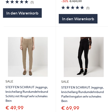
5.0
1
-36%
€ 109,99
(1)
von
Bewertungen
5.0
1
(1)
5
von
Bewertungen
In den Warenkorb
5
In den Warenkorb
SALE
SALE
STEFFEN SCHRAUT Jeggings,
STEFFEN SCHRAUT Jeggings,
knöchellang Rundumdehnbund
knöchellang Rundumdehnbund
Schlitz mit Knopf sehr schmales
Paillettengalon sehr schmales
Bein
Bein
€ 49,99
€ 69,99