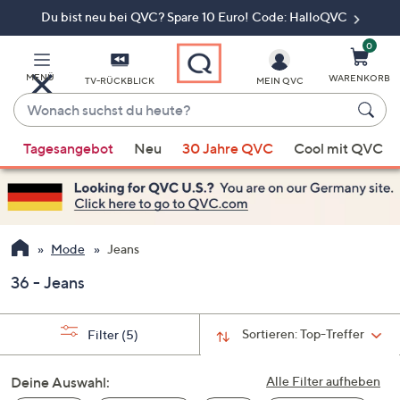
Du bist neu bei QVC? Spare 10 Euro! Code: HalloQVC
Zum
Hauptinhalt
springen
0
MENÜ
WARENKORB
TV-RÜCKBLICK
MEIN QVC
Wonach
suchst
Wenn
du
Tagesangebot
Neu
30 Jahre QVC
Cool mit QVC
Vorschläge
heute?
verfügbar
sind,
verwenden
Sie
Mode
Jeans
die
36 - Jeans
Pfeiltasten
nach
oben
Sortieren:
Top-Treffer
Filter
(5)
und
nach
Deine Auswahl:
Alle Filter aufheben
unten