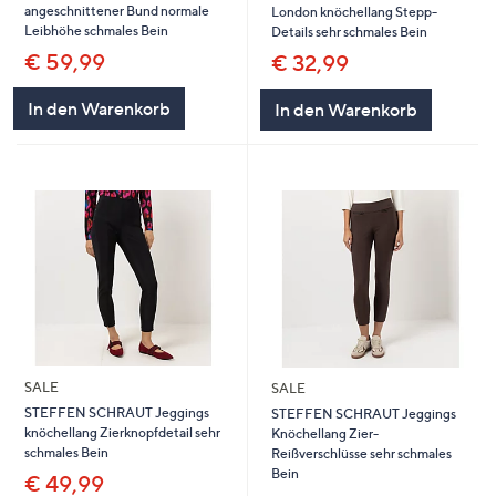
angeschnittener Bund normale
London knöchellang Stepp-
Leibhöhe schmales Bein
Details sehr schmales Bein
€ 59,99
€ 32,99
In den Warenkorb
In den Warenkorb
SALE
SALE
STEFFEN SCHRAUT Jeggings
STEFFEN SCHRAUT Jeggings
knöchellang Zierknopfdetail sehr
Knöchellang Zier-
schmales Bein
Reißverschlüsse sehr schmales
Bein
€ 49,99