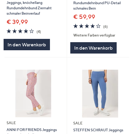
Jeggings, knöchellang
Rundumdehnbund PU-Detail
Rundumdehnbund Ziernaht
schmales Bein
schmaler Beinverlauf
€ 59,99
€ 39,99
4.0
6
(6)
4.0
4
von
Bewertungen
(4)
Weitere Farben verfügbar
von
Bewertungen
5
5
In den Warenkorb
In den Warenkorb
SALE
SALE
ANNI FOR FRIENDS Jeggings
STEFFEN SCHRAUT Jeggings