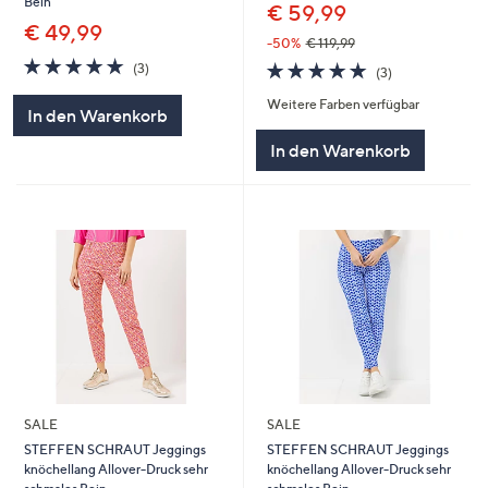
Bein
€ 59,99
€ 49,99
-50%
€ 119,99
5.0
3
5.0
3
(3)
(3)
von
Bewertungen
von
Bewertungen
5
Weitere Farben verfügbar
5
In den Warenkorb
In den Warenkorb
SALE
SALE
STEFFEN SCHRAUT Jeggings
STEFFEN SCHRAUT Jeggings
knöchellang Allover-Druck sehr
knöchellang Allover-Druck sehr