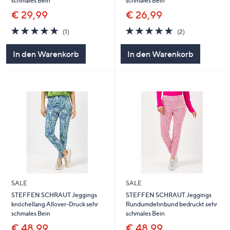
schmales Bein
schmales Bein
€ 29,99
€ 26,99
5.0
1
5.0
2
(1)
(2)
von
Bewertungen
von
Bewertungen
5
5
In den Warenkorb
In den Warenkorb
SALE
SALE
STEFFEN SCHRAUT Jeggings
STEFFEN SCHRAUT Jeggings
knöchellang Allover-Druck sehr
Rundumdehnbund bedruckt sehr
schmales Bein
schmales Bein
€ 48,99
€ 48,99