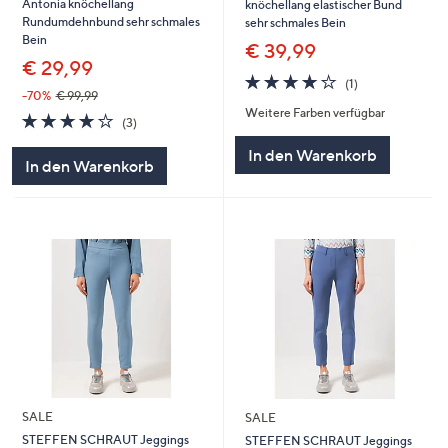
Antonia knöchellang
knöchellang elastischer Bund
Rundumdehnbund sehr schmales
sehr schmales Bein
Bein
€ 39,99
€ 29,99
4.0
1
(1)
von
Bewertungen
-70%
€ 99,99
Weitere Farben verfügbar
5
4.0
3
(3)
von
Bewertungen
In den Warenkorb
5
In den Warenkorb
SALE
SALE
STEFFEN SCHRAUT Jeggings
STEFFEN SCHRAUT Jeggings