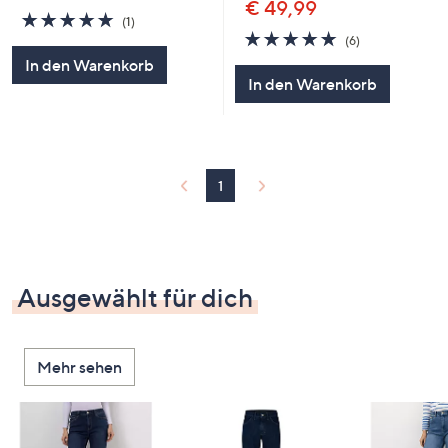
€ 49,99
5.0
1
(1)
von
Bewertungen
4.8
6
(6)
5
von
Bewertungen
In den Warenkorb
5
In den Warenkorb
1
Ausgewählt für dich
Mehr sehen