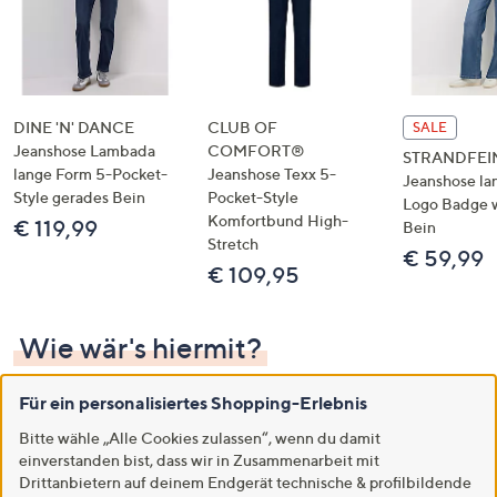
DINE 'N' DANCE
CLUB OF
SALE
Jeanshose Lambada
COMFORT®
STRANDFEI
lange Form 5-Pocket-
Jeanshose Texx 5-
Jeanshose la
Style gerades Bein
Pocket-Style
Logo Badge 
Komfortbund High-
€ 119,99
Bein
Stretch
€ 59,99
€ 109,95
Wie wär's hiermit?
Für ein personalisiertes Shopping-Erlebnis
Mehr sehen
Bitte wähle „Alle Cookies zulassen“, wenn du damit
einverstanden bist, dass wir in Zusammenarbeit mit
Drittanbietern auf deinem Endgerät technische & profilbildende