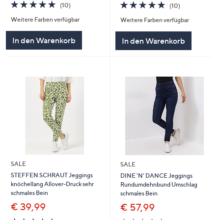
4.9
10
4.9
10
(10)
(10)
von
Bewertungen
von
Bewertungen
Weitere Farben verfügbar
Weitere Farben verfügbar
5
5
In den Warenkorb
In den Warenkorb
SALE
SALE
STEFFEN SCHRAUT Jeggings
DINE 'N' DANCE Jeggings
knöchellang Allover-Druck sehr
Rundumdehnbund Umschlag
schmales Bein
schmales Bein
€ 39,99
€ 57,99
4.9
7