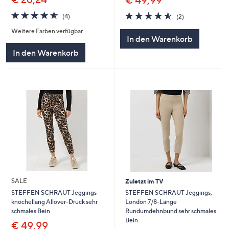
4.5
4
4.5
2
(4)
(2)
von
Bewertungen
von
Bewertungen
Weitere Farben verfügbar
5
5
In den Warenkorb
In den Warenkorb
SALE
Zuletzt im TV
STEFFEN SCHRAUT Jeggings,
STEFFEN SCHRAUT Jeggings
London 7/8-Länge
knöchellang Allover-Druck sehr
Rundumdehnbund sehr schmales
schmales Bein
Bein
€ 49,99