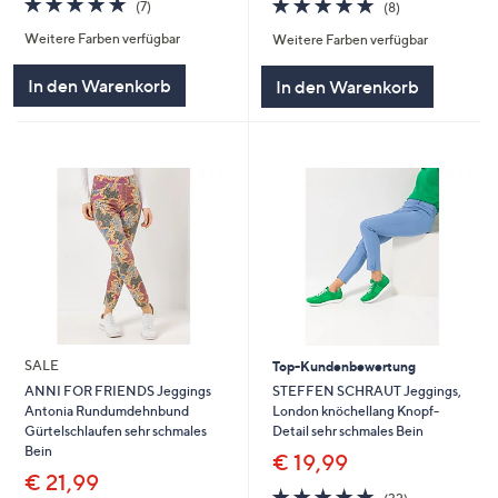
4.8
8
(7)
(8)
von
Bewertungen
von
Bewertungen
Weitere Farben verfügbar
Weitere Farben verfügbar
5
5
In den Warenkorb
In den Warenkorb
SALE
Top-Kundenbewertung
STEFFEN SCHRAUT Jeggings,
ANNI FOR FRIENDS Jeggings
London knöchellang Knopf-
Antonia Rundumdehnbund
Detail sehr schmales Bein
Gürtelschlaufen sehr schmales
Bein
€ 19,99
€ 21,99
4.7
32