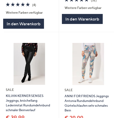
(32)
von
Bewertungen
4.8
4
(4)
Weitere Farben verfügbar
5
von
Bewertungen
Weitere Farben verfügbar
5
In den Warenkorb
In den Warenkorb
SALE
SALE
KILIAN KERNER SENSES
ANNI FOR FRIENDS Jeggings
Jeggings, knöchellang
Antonia Rundumdehnbund
Lederimitat Rundumdehnbund
Gürtelschlaufen sehr schmales
schmaler Beinverlauf
Bein
€ 39,99
€ 29,99