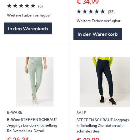
€ 34,99
4.6
8
(8)
4.6
33
von
Bewertungen
(33)
Weitere Farben verfügbar
von
Bewertungen
5
Weitere Farben verfügbar
5
In den Warenkorb
In den Warenkorb
B-WARE
SALE
B-Ware STEFFEN SCHRAUT
STEFFEN SCHRAUT Jeggings
Jeggings London knöchellang
knöchellang Ziernieten sehr
Reißverschluss-Detail
schmales Bein
€ 26,24
€ 49,99