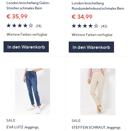
London knöchellang Galon-
London knöchellang
Streifen schmales Bein
Rundumdehnbund schmales Bein
€ 35,99
€ 34,99
4.0
18
4.0
43
(18)
(43)
von
Bewertungen
von
Bewertungen
Weitere Farben verfügbar
Weitere Farben verfügbar
5
5
In den Warenkorb
In den Warenkorb
SALE
SALE
EVA LUTZ Jeggings,
STEFFEN SCHRAUT Jeggings