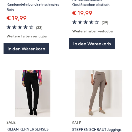
Rundumdehnbund sehr schmales
Gesäßtaschen elastisch
Bein
€ 19,99
€ 19,99
4.1
29
(29)
4.1
33
von
Bewertungen
(33)
Weitere Farben verfügbar
von
Bewertungen
5
Weitere Farben verfügbar
5
In den Warenkorb
In den Warenkorb
SALE
SALE
KILIAN KERNER SENSES
STEFFEN SCHRAUT Jeggings