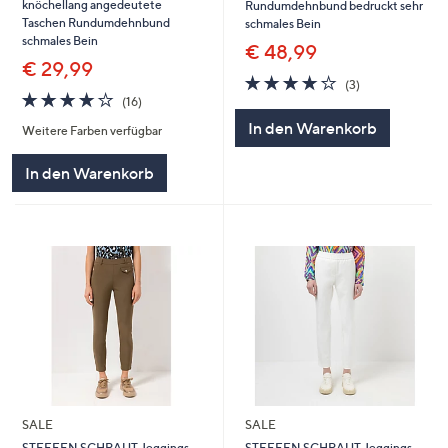
knöchellang angedeutete
Rundumdehnbund bedruckt sehr
Taschen Rundumdehnbund
schmales Bein
schmales Bein
€ 48,99
€ 29,99
3.7
3
(3)
3.9
16
von
Bewertungen
(16)
von
Bewertungen
5
In den Warenkorb
Weitere Farben verfügbar
5
In den Warenkorb
SALE
SALE
STEFFEN SCHRAUT Jeggings
STEFFEN SCHRAUT Jeggings,