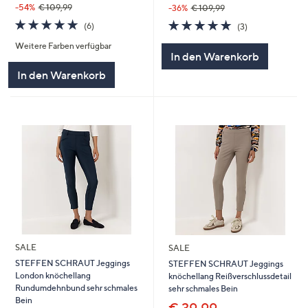
-54%
€ 109,99
-36%
€ 109,99
5.0
6
5.0
3
(6)
(3)
von
Bewertungen
von
Bewertungen
Weitere Farben verfügbar
5
5
In den Warenkorb
In den Warenkorb
SALE
SALE
STEFFEN SCHRAUT Jeggings
STEFFEN SCHRAUT Jeggings
London knöchellang
knöchellang Reißverschlussdetail
Rundumdehnbund sehr schmales
sehr schmales Bein
Bein