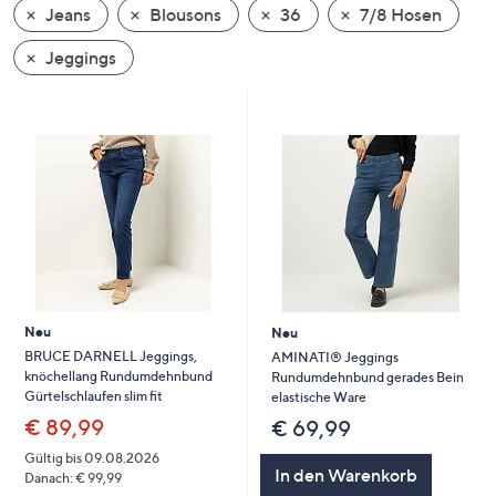
Jeans
Blousons
36
7/8 Hosen
oder
wischen
Jeggings
Sie
auf
Touch-
Geräten
nach
links
bzw.
rechts,
um
diese
Neu
Neu
anzuzeigen.
BRUCE DARNELL Jeggings,
AMINATI® Jeggings
knöchellang Rundumdehnbund
Rundumdehnbund gerades Bein
Gürtelschlaufen slim fit
elastische Ware
€ 89,99
€ 69,99
Gültig bis 09.08.2026
In den Warenkorb
Danach: € 99,99