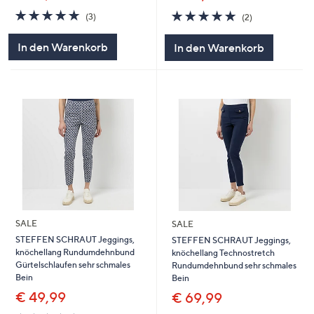
5.0
3
5.0
2
(3)
(2)
von
Bewertungen
von
Bewertungen
5
5
In den Warenkorb
In den Warenkorb
SALE
SALE
STEFFEN SCHRAUT Jeggings,
STEFFEN SCHRAUT Jeggings,
knöchellang Rundumdehnbund
knöchellang Technostretch
Gürtelschlaufen sehr schmales
Rundumdehnbund sehr schmales
Bein
Bein
€ 49,99
€ 69,99