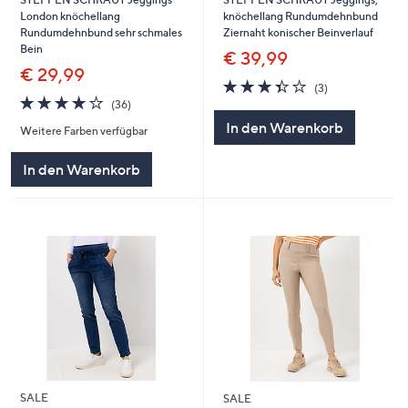
London knöchellang
knöchellang Rundumdehnbund
Rundumdehnbund sehr schmales
Ziernaht konischer Beinverlauf
Bein
€ 39,99
€ 29,99
3.3
3
(3)
3.6
36
von
Bewertungen
(36)
von
Bewertungen
5
In den Warenkorb
Weitere Farben verfügbar
5
In den Warenkorb
SALE
SALE