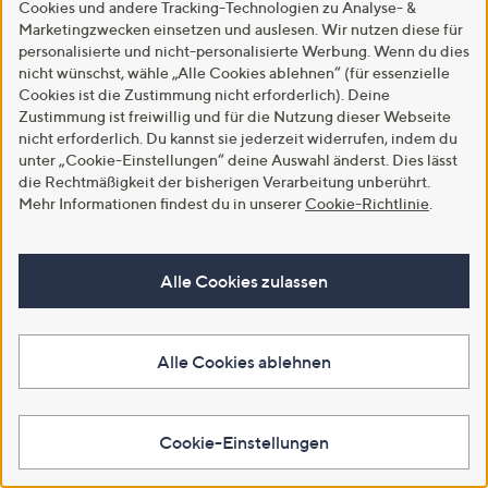
Cookies und andere Tracking-Technologien zu Analyse- &
Marketingzwecken einsetzen und auslesen. Wir nutzen diese für
personalisierte und nicht-personalisierte Werbung. Wenn du dies
nicht wünschst, wähle „Alle Cookies ablehnen“ (für essenzielle
Cookies ist die Zustimmung nicht erforderlich). Deine
Zustimmung ist freiwillig und für die Nutzung dieser Webseite
nicht erforderlich. Du kannst sie jederzeit widerrufen, indem du
GENIUS Nicer Dicer
LUMIDA Xmas Hirsch-
KIPLING®
unter „Cookie-Einstellungen“ deine Auswahl änderst. Dies lässt
elektrischer
Szenerie unter
Organizertas
die Rechtmäßigkeit der bisherigen Verarbeitung unberührt.
Gemüseschneider 10
Glasglocke inkl. 8 LEDs
Sicherheitsf
Mehr Informationen findest du in unserer
Cookie-Richtlinie
.
versch. Einsätze
& Timer Höhe ca.
Details
42cm, Ø 22cm
€ 99,99
€ 72,99
€ 39,99
Alle Cookies zulassen
Alle Cookies ablehnen
Hilfeseiten,
Service
Cookie-Einstellungen
und