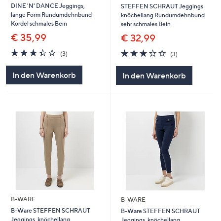
DINE 'N' DANCE Jeggings,
STEFFEN SCHRAUT Jeggings
lange Form Rundumdehnbund
knöchellang Rundumdehnbund
Kordel schmales Bein
sehr schmales Bein
€ 35,99
€ 32,99
3.3
3
2.7
3
(3)
(3)
von
Bewertungen
von
Bewertungen
5
5
In den Warenkorb
In den Warenkorb
B-WARE
B-WARE
B-Ware STEFFEN SCHRAUT
B-Ware STEFFEN SCHRAUT
Jeggings, knöchellang
Jeggings, knöchellang