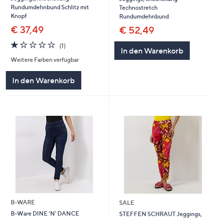
Rundumdehnbund Schlitz mit
Technostretch
Knopf
Rundumdehnbund
€ 37,49
€ 52,49
1.0
1
(1)
In den Warenkorb
von
Bewertungen
Weitere Farben verfügbar
5
In den Warenkorb
B-WARE
SALE
B-Ware DINE 'N' DANCE
STEFFEN SCHRAUT Jeggings,