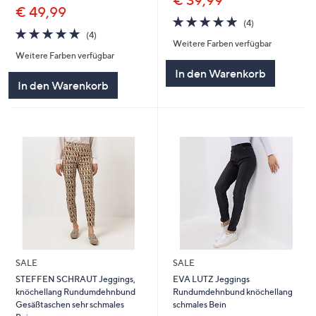
€ 39,99
€ 49,99
5.0
4
(4)
5.0
4
von
Bewertungen
(4)
Weitere Farben verfügbar
von
Bewertungen
5
Weitere Farben verfügbar
5
In den Warenkorb
In den Warenkorb
SALE
SALE
STEFFEN SCHRAUT Jeggings,
EVA LUTZ Jeggings
knöchellang Rundumdehnbund
Rundumdehnbund knöchellang
Gesäßtaschen sehr schmales
schmales Bein