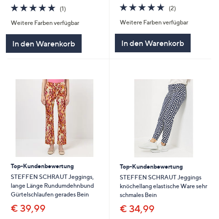
5.0
2
5.0
1
(2)
(1)
von
Bewertungen
von
Bewertungen
Weitere Farben verfügbar
Weitere Farben verfügbar
5
5
In den Warenkorb
In den Warenkorb
Top-Kundenbewertung
Top-Kundenbewertung
STEFFEN SCHRAUT Jeggings,
STEFFEN SCHRAUT Jeggings
lange Länge Rundumdehnbund
knöchellang elastische Ware sehr
Gürtelschlaufen gerades Bein
schmales Bein
€ 39,99
€ 34,99