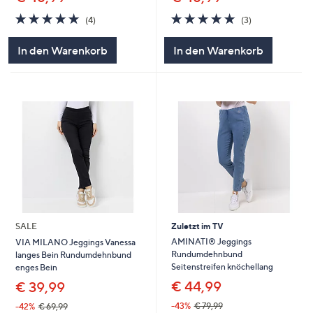
5.0
4
5.0
3
(4)
(3)
von
Bewertungen
von
Bewertungen
5
5
In den Warenkorb
In den Warenkorb
SALE
Zuletzt im TV
AMINATI® Jeggings
VIA MILANO Jeggings Vanessa
Rundumdehnbund
langes Bein Rundumdehnbund
Seitenstreifen knöchellang
enges Bein
€ 44,99
€ 39,99
-43%
€ 79,99
-42%
€ 69,99