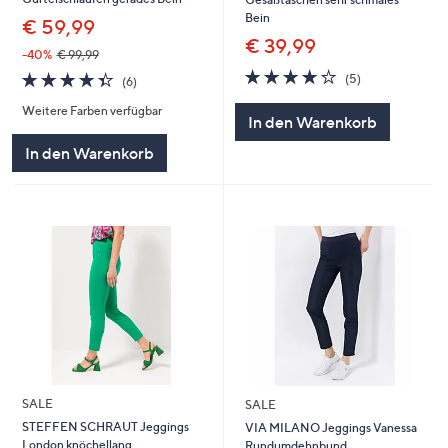
Bein
€ 59,99
€ 39,99
-40%
€ 99,99
4.2
5
4.3
6
(5)
(6)
von
Bewertungen
von
Bewertungen
5
Weitere Farben verfügbar
5
In den Warenkorb
In den Warenkorb
SALE
SALE
STEFFEN SCHRAUT Jeggings
VIA MILANO Jeggings Vanessa
London knöchellang
Rundumdehnbund