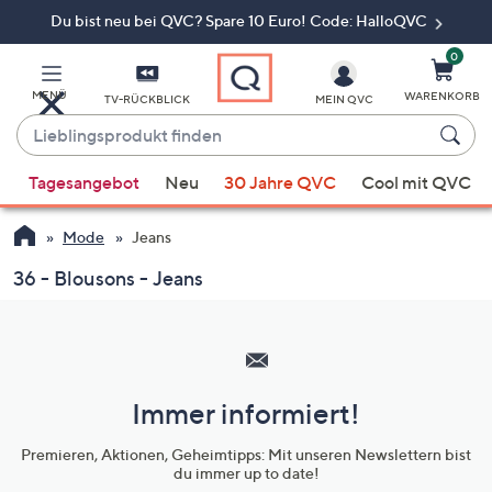
Du bist neu bei QVC? Spare 10 Euro! Code: HalloQVC
Zum
Hauptinhalt
springen
0
MENÜ
WARENKORB
TV-RÜCKBLICK
MEIN QVC
Lieblingsprodukt
finden
Wenn
Tagesangebot
Neu
30 Jahre QVC
Cool mit QVC
Vorschläge
verfügbar
Mode
Jeans
sind,
verwenden
36 - Blousons - Jeans
Sie
Hilfeseiten,
die
Service
Pfeiltasten
und
nach
oben
Immer informiert!
Unternehmensinformationen
und
Premieren, Aktionen, Geheimtipps: Mit unseren Newslettern bist
nach
du immer up to date!
unten