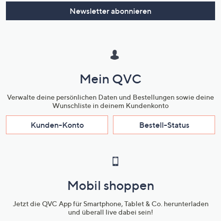
oder
Newsletter abonnieren
wischen
Sie
auf
Touch-
Geräten
Mein QVC
nach
links
Verwalte deine persönlichen Daten und Bestellungen sowie deine
bzw.
Wunschliste in deinem Kundenkonto
rechts,
Kunden-Konto
Bestell-Status
um
diese
anzuzeigen.
Mobil shoppen
Jetzt die QVC App für Smartphone, Tablet & Co. herunterladen
und überall live dabei sein!