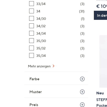
33/34
(3)
€ 10
34
(31)
In de
34/30
(1)
34/32
(3)
34/34
(3)
35/30
(3)
35/32
(3)
35/34
(3)
Mehr anzeigen
Farbe
Muster
Neu
STEFF
Preis
Pocket