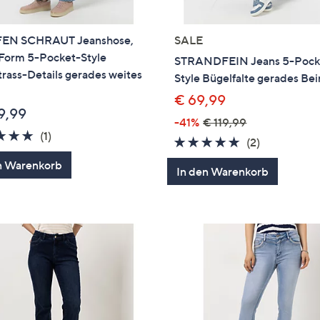
EN SCHRAUT Jeanshose,
SALE
 Form 5-Pocket-Style
STRANDFEIN Jeans 5-Pock
rass-Details gerades weites
Style Bügelfalte gerades Bei
€ 69,99
9,99
-41%
€ 119,99
5.0
1
(1)
5.0
2
(2)
von
Bewertungen
von
Bewertung
n Warenkorb
5
In den Warenkorb
5