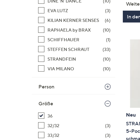
DINE 'N' DANCE
(10)
Weite
EVA LUTZ
(3)
In de
KILIAN KERNER SENSES
(6)
RAPHAELA by BRAX
(10)
SCHIFFHAUER
(1)
STEFFEN SCHRAUT
(33)
STRANDFEIN
(10)
VIA MILANO
(10)
Person
Größe
Neu
36
STRAN
32/32
(3)
5-Poc
33/32
(3)
schma