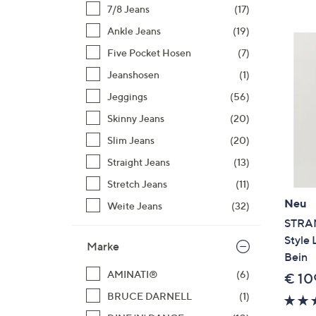
Si
7/8 Jeans
(17)
au
Ankle Jeans
(19)
T
Five Pocket Hosen
(7)
G
n
Jeanshosen
(1)
li
Jeggings
(56)
b
Skinny Jeans
(20)
re
Slim Jeans
(20)
u
di
Straight Jeans
(13)
an
Stretch Jeans
(11)
Neu
Weite Jeans
(32)
STRAN
Style 
Marke
Bein
AMINATI®
(6)
€ 10
BRUCE DARNELL
(1)