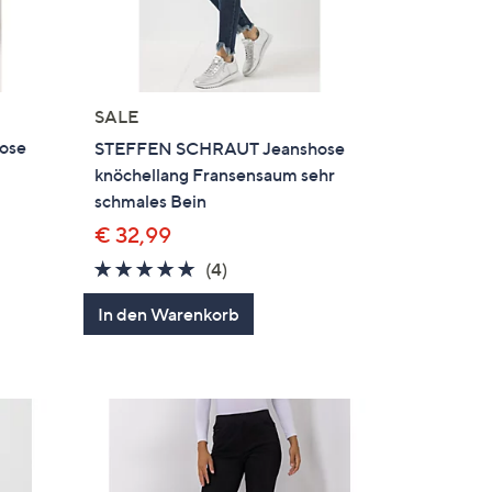
SALE
ose
STEFFEN SCHRAUT Jeanshose
knöchellang Fransensaum sehr
schmales Bein
€ 32,99
5.0
4
(4)
en
von
Bewertungen
In den Warenkorb
5