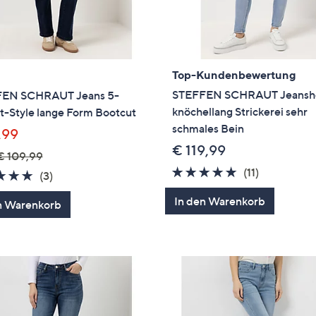
Top-Kundenbewertung
STEFFEN SCHRAUT Jeansh
EN SCHRAUT Jeans 5-
knöchellang Strickerei sehr
t-Style lange Form Bootcut
schmales Bein
,99
€ 119,99
€ 109,99
5.0
11
(11)
5.0
3
(3)
von
Bewertung
von
Bewertungen
In den Warenkorb
n Warenkorb
5
5