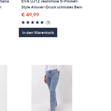
Salsa
EVA LUTZ Jeanshose 5-Pocket-
m
Style Allover-Druck schmales Bein
€ 49,99
5.0
1
(1)
von
Bewertungen
In den Warenkorb
ngen
5