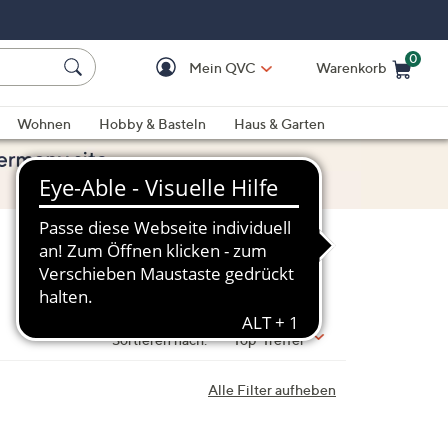
0
Mein QVC
Warenkorb
Einkaufswagen ist le
Wohnen
Hobby & Basteln
Haus & Garten
Sortieren nach:
Top-Treffer
Alle Filter aufheben