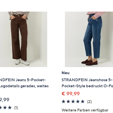
e
f
ouch-
eräten
ach
nks
zw.
chts,
m
ese
zuzeigen.
Neu
DFEIN Jeans 5-Pocket-
STRANDFEIN Jeanshose 5-
Logodetails gerades, weites
Pocket-Style bedruckt O-F
€ 99,99
9,99
5.0
2
(2)
5.0
1
von
Bewertung
(1)
Weitere Farben verfügbar