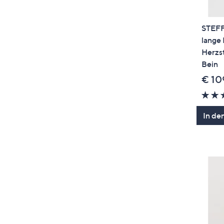
STEFF
lange
Herzst
Bein
€ 10
In de