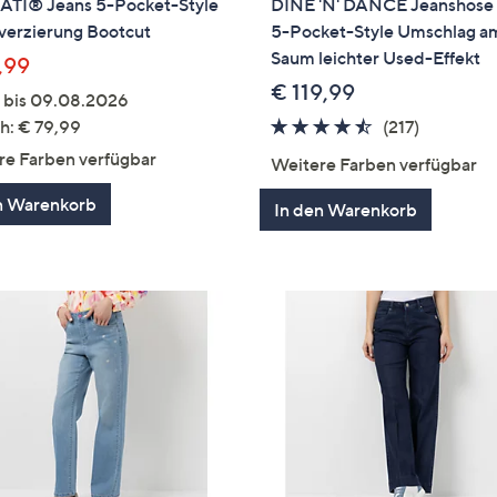
TI® Jeans 5-Pocket-Style
DINE 'N' DANCE Jeanshose 
verzierung Bootcut
5-Pocket-Style Umschlag a
Saum leichter Used-Effekt
,99
€ 119,99
g bis 09.08.2026
4.4
217
h: € 79,99
(217)
von
Bewertu
re Farben verfügbar
Weitere Farben verfügbar
5
n Warenkorb
In den Warenkorb