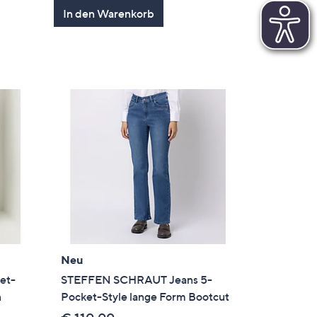
von
Bewertungen
In den Warenkorb
5
Neu
et-
STEFFEN SCHRAUT Jeans 5-
n
Pocket-Style lange Form Bootcut