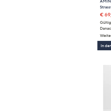
AMINA
Strass
€ 69
Gülti
Danac
Weite
In de