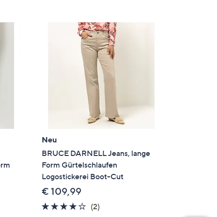
Neu
BRUCE DARNELL Jeans, lange
orm
Form Gürtelschlaufen
Logostickerei Boot-Cut
€ 109,99
en
4.0
2
(2)