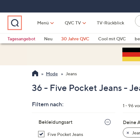
Zum
Hauptinhalt
springen
W
Menü
QVC TV
TV-Rückblick
su
W
d
Vo
Tagesangebot
Neu
30 Jahre QVC
Cool mit QVC
be
h
ve
QLINARISCH
Technik
si
v
Si
Mode
Jeans
di
Pf
36 - Five Pocket Jeans - J
n
o
Filtern nach:
u
1 - 96 v
n
Zur
u
Bekleidungsart
Deine 
Produktliste
o
springen
Jea
Five Pocket Jeans
w