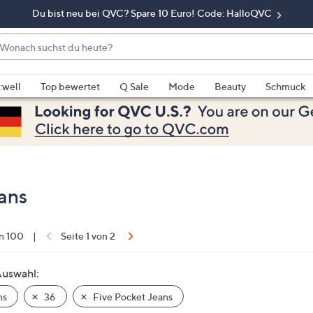
Du bist neu bei QVC? Spare 10 Euro! Code: HalloQVC
onach
chst
enn
u
rschläge
:well
Top bewertet
Q Sale
Mode
Beauty
Schmuck
eute?
rfügbar
nd,
erwenden
e
e
eiltasten
eans
ach
ben
nd
on 100
|
Seite 1 von 2
ach
nten
Auswahl:
der
ns
36
Five Pocket Jeans
ischen