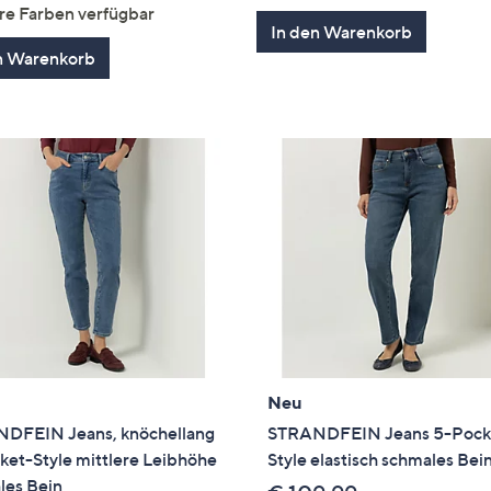
von
Bewertungen
5
re Farben verfügbar
5
In den Warenkorb
n Warenkorb
Neu
DFEIN Jeans, knöchellang
STRANDFEIN Jeans 5-Pock
ket-Style mittlere Leibhöhe
Style elastisch schmales Bei
les Bein