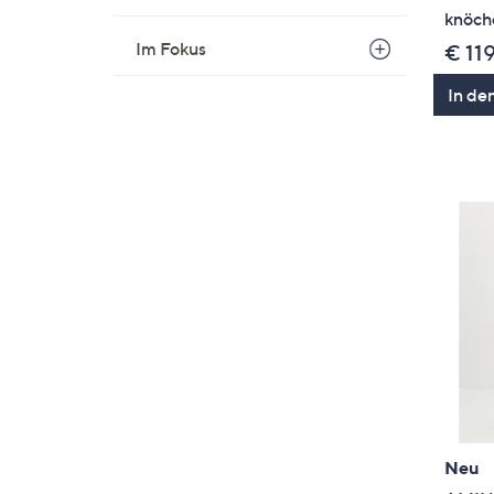
knöch
Im Fokus
€ 11
In de
Neu