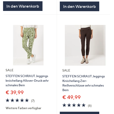
In den Warenkorb
In den Warenkorb
SALE
SALE
STEFFEN SCHRAUT Jeggings
STEFFEN SCHRAUT Jeggings
knöchellang Allover-Druck sehr
Knöchellang Zier-
schmales Bein
Reißverschlüsse sehr schmales
Bein
€ 39,99
€ 49,99
4.9
7
(7)
von
Bewertungen
4.8
6
(6)
Weitere Farben verfügbar
5
von
Bewertungen
5