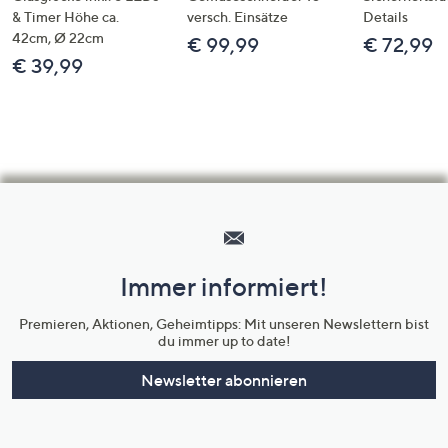
& Timer Höhe ca.
versch. Einsätze
Details
42cm, Ø 22cm
€ 99,99
€ 72,99
€ 39,99
Hilfeseiten,
Service
und
Immer informiert!
Unternehmensinformationen
Premieren, Aktionen, Geheimtipps: Mit unseren Newslettern bist
du immer up to date!
Newsletter abonnieren