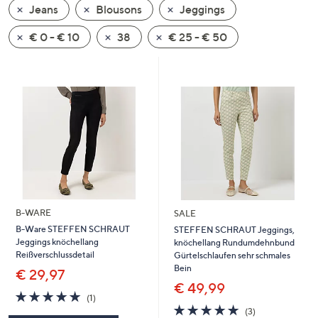
Jeans
Blousons
Jeggings
oder
wischen
€ 0 - € 10
38
€ 25 - € 50
Sie
auf
Touch-
Geräten
nach
links
bzw.
rechts,
um
diese
B-WARE
SALE
anzuzeigen.
B-Ware STEFFEN SCHRAUT
STEFFEN SCHRAUT Jeggings,
Jeggings knöchellang
knöchellang Rundumdehnbund
Reißverschlussdetail
Gürtelschlaufen sehr schmales
Bein
€ 29,97
€ 49,99
5.0
1
(1)
von
Bewertungen
5.0
3
(3)