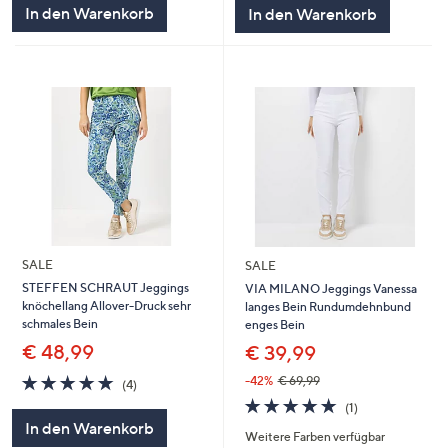
5
In den Warenkorb
In den Warenkorb
SALE
SALE
STEFFEN SCHRAUT Jeggings
VIA MILANO Jeggings Vanessa
knöchellang Allover-Druck sehr
langes Bein Rundumdehnbund
schmales Bein
enges Bein
€ 48,99
€ 39,99
5.0
4
-42%
€ 69,99
(4)
von
Bewertungen
5.0
1
(1)
5
von
Bewertungen
In den Warenkorb
Weitere Farben verfügbar
5