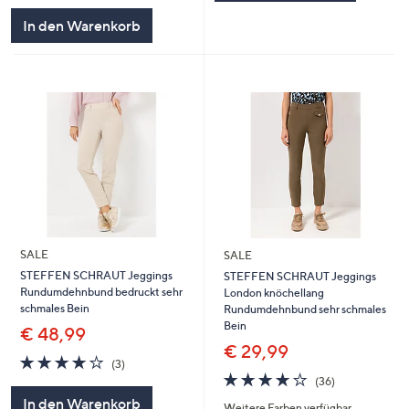
In den Warenkorb
SALE
SALE
STEFFEN SCHRAUT Jeggings
STEFFEN SCHRAUT Jeggings
Rundumdehnbund bedruckt sehr
London knöchellang
schmales Bein
Rundumdehnbund sehr schmales
Bein
€ 48,99
€ 29,99
3.7
3
(3)
von
Bewertungen
3.6
36
(36)
5
von
Bewertungen
In den Warenkorb
Weitere Farben verfügbar
5