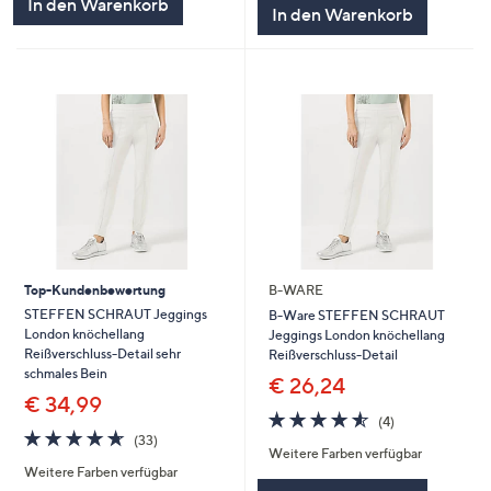
In den Warenkorb
In den Warenkorb
Top-Kundenbewertung
B-WARE
STEFFEN SCHRAUT Jeggings
B-Ware STEFFEN SCHRAUT
London knöchellang
Jeggings London knöchellang
Reißverschluss-Detail sehr
Reißverschluss-Detail
schmales Bein
€ 26,24
€ 34,99
4.5
4
(4)
4.6
33
von
Bewertungen
(33)
von
Bewertungen
Weitere Farben verfügbar
5
Weitere Farben verfügbar
5