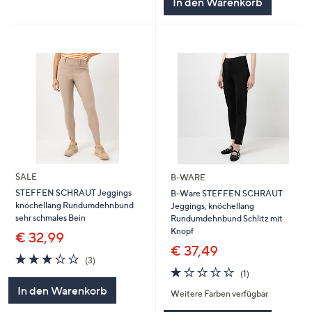
In den Warenkorb
SALE
B-WARE
STEFFEN SCHRAUT Jeggings
B-Ware STEFFEN SCHRAUT
knöchellang Rundumdehnbund
Jeggings, knöchellang
sehr schmales Bein
Rundumdehnbund Schlitz mit
Knopf
€ 32,99
€ 37,49
2.7
3
(3)
von
Bewertungen
1.0
1
(1)
5
von
Bewertungen
In den Warenkorb
Weitere Farben verfügbar
5