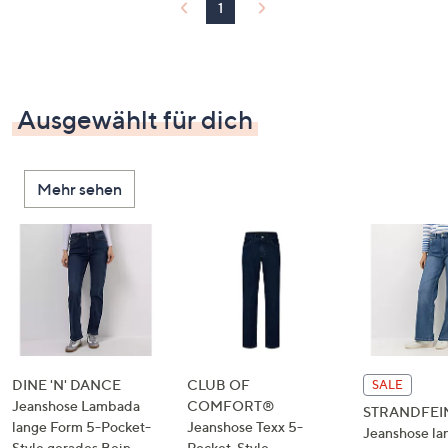
1
Ausgewählt für dich
Mehr sehen
DINE 'N' DANCE
CLUB OF
SALE
Jeanshose Lambada
COMFORT®
STRANDFEI
lange Form 5-Pocket-
Jeanshose Texx 5-
Jeanshose la
Style gerades Bein
Pocket-Style