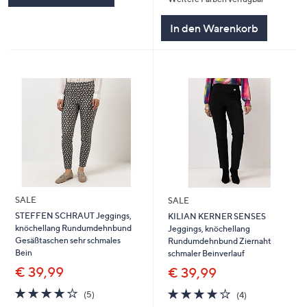
In den Warenkorb
SALE
SALE
STEFFEN SCHRAUT Jeggings,
KILIAN KERNER SENSES
knöchellang Rundumdehnbund
Jeggings, knöchellang
Gesäßtaschen sehr schmales
Rundumdehnbund Ziernaht
Bein
schmaler Beinverlauf
€ 39,99
€ 39,99
4.2
5
4.0
4
(5)
(4)
von
Bewertungen
von
Bewertungen