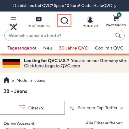
Du bist neu bei QVC? Spare 10 Euro! Code: HalloQVC
Zum
Hauptinhalt
springen
0
MENÜ
WARENKORB
TV-RÜCKBLICK
MEIN QVC
Wonach
suchst
Wenn
du
Tagesangebot
Neu
30 Jahre QVC
Cool mit QVC
Vorschläge
heute?
verfügbar
sind,
verwenden
Sie
Mode
Jeans
die
38 - Jeans
Pfeiltasten
nach
oben
Sortieren:
Top-Treffer
Filter
(6)
und
nach
Deine Auswahl:
Alle Filter aufheben
unten