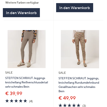
Weitere Farben verfügbar
5
In den Warenkorb
In den Warenkorb
SALE
SALE
STEFFEN SCHRAUT Jeggings
STEFFEN SCHRAUT Jeggings,
knöchellang Reißverschlussdetail
knöchellang Rundumdehnbund
sehr schmales Bein
Gesäßtaschen sehr schmales
Bein
€ 39,99
€ 49,99
5.0
4
(4)
von
Bewertungen
5.0
3
(3)