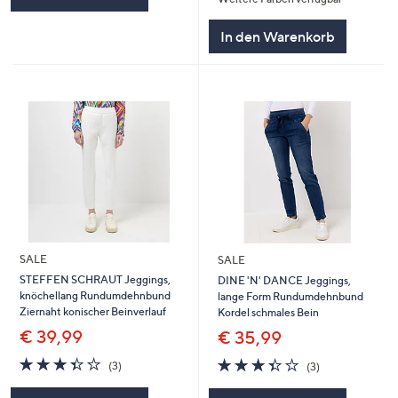
In den Warenkorb
SALE
SALE
STEFFEN SCHRAUT Jeggings,
DINE 'N' DANCE Jeggings,
knöchellang Rundumdehnbund
lange Form Rundumdehnbund
Ziernaht konischer Beinverlauf
Kordel schmales Bein
€ 39,99
€ 35,99
3.3
3
3.3
3
(3)
(3)
von
Bewertungen
von
Bewertungen
5
5