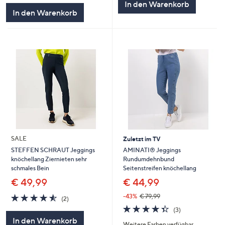
In den Warenkorb
In den Warenkorb
SALE
Zuletzt im TV
AMINATI® Jeggings
STEFFEN SCHRAUT Jeggings
Rundumdehnbund
knöchellang Ziernieten sehr
Seitenstreifen knöchellang
schmales Bein
€ 44,99
€ 49,99
4.5
2
-43%
€ 79,99
(2)
von
Bewertungen
4.3
3
(3)
5
von
Bewertungen
In den Warenkorb
Weitere Farben verfügbar
5