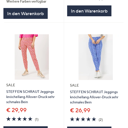
Weitere Farben verfügbar
5
von
Bewertungen
5
In den Warenkorb
In den Warenkorb
SALE
SALE
STEFFEN SCHRAUT Jeggings
STEFFEN SCHRAUT Jeggings
knöchellang Allover-Druck sehr
knöchellang Allover-Druck sehr
schmales Bein
schmales Bein
€ 29,99
€ 26,99
5.0
1
5.0
2
(1)
(2)
von
Bewertungen
von
Bewertungen
5