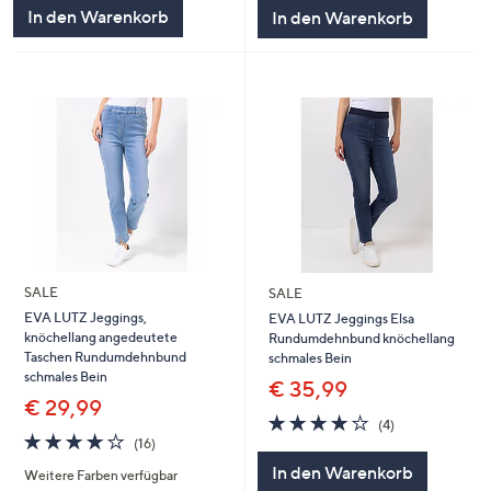
In den Warenkorb
In den Warenkorb
SALE
SALE
EVA LUTZ Jeggings,
EVA LUTZ Jeggings Elsa
knöchellang angedeutete
Rundumdehnbund knöchellang
Taschen Rundumdehnbund
schmales Bein
schmales Bein
€ 35,99
€ 29,99
3.8
4
(4)
3.9
16
von
Bewertungen
(16)
von
Bewertungen
5
In den Warenkorb
Weitere Farben verfügbar
5