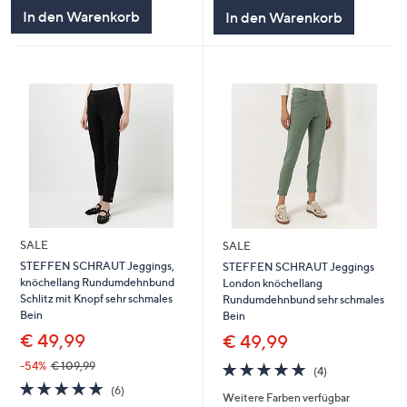
5
5
In den Warenkorb
In den Warenkorb
SALE
SALE
STEFFEN SCHRAUT Jeggings,
STEFFEN SCHRAUT Jeggings
knöchellang Rundumdehnbund
London knöchellang
Schlitz mit Knopf sehr schmales
Rundumdehnbund sehr schmales
Bein
Bein
€ 49,99
€ 49,99
5.0
4
-54%
€ 109,99
(4)
von
Bewertungen
5.0
6
(6)
Weitere Farben verfügbar
5
von
Bewertungen