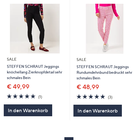
SALE
SALE
STEFFEN SCHRAUT Jeggings
STEFFEN SCHRAUT Jeggings
knöchellang Zierknopfdetail sehr
Rundumdehnbund bedruckt sehr
schmales Bein
schmales Bein
€ 49,99
€ 48,99
5.0
1
5.0
3
(1)
(3)
von
Bewertungen
von
Bewertungen
5
5
In den Warenkorb
In den Warenkorb