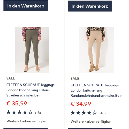
In den Warenkorb
In den Warenkorb
SALE
SALE
STEFFEN SCHRAUT Jeggings
STEFFEN SCHRAUT Jeggings
London knöchellang Galon-
London knöchellang
Streifen schmales Bein
Rundumdehnbund schmales Bein
€ 35,99
€ 34,99
4.0
18
4.0
43
(18)
(43)
von
Bewertungen
von
Bewertungen
Weitere Farben verfügbar
Weitere Farben verfügbar
5
5