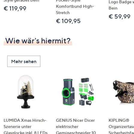
Logo Badge 
Komfortbund High-
€ 119,99
Bein
Stretch
€ 59,99
€ 109,95
Wie wär's hiermit?
Mehr sehen
LUMIDA Xmas Hirsch-
GENIUS Nicer Dicer
KIPLING®
Szenerie unter
elektrischer
Organizertas
Glasglocke inkl. 8 LEDs
Gemüseschneider 10
Sicherheitsf