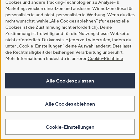
Cookies und andere Tracking-Technologien zu Analyse- &
Marketingzwecken einsetzen und auslesen. Wir nutzen diese für
personalisierte und nicht-personalisierte Werbung. Wenn du dies
nicht wünschst, wähle „Alle Cookies ablehnen“ (für essenzielle
Cookies ist die Zustimmung nicht erforderlich). Deine
Zustimmung ist freiwillig und für die Nutzung dieser Webseite
nicht erforderlich. Du kannst sie jederzeit widerrufen, indem du
unter „Cookie-Einstellungen“ deine Auswahl änderst. Dies lässt
die Rechtmäßigkeit der bisherigen Verarbeitung unberührt.
International
Mehr Informationen findest du in unserer
Cookie-Richtlinie
.
USA
Großbritannien
Italien
Japan
Alle Cookies zulassen
Copyright © 2001 - 2026 QVC Handel S.à r.l. & Co. KG
Für die Richtigkeit der Angaben übernehmen wir keine
Gewähr. Bitte beachte auch folgende
Alle Cookies ablehnen
AGB
, die
Datenschutzbestimmungen
, die
Community
Standards
und das
Impressum
.
Cookie-Einstellungen
Die QVC Group