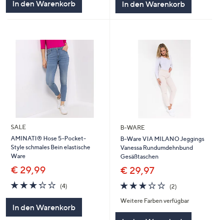
In den Warenkorb
In den Warenkorb
SALE
B-WARE
AMINATI® Hose 5-Pocket-
B-Ware VIA MILANO Jeggings
Style schmales Bein elastische
Vanessa Rundumdehnbund
Ware
Gesäßtaschen
€ 29,99
€ 29,97
3.2
4
3.0
2
(4)
(2)
von
Bewertungen
von
Bewertungen
Weitere Farben verfügbar
5
5
In den Warenkorb