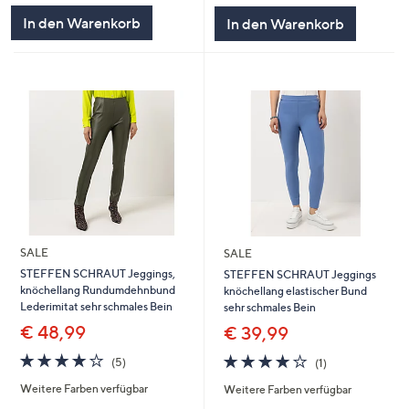
5
5
In den Warenkorb
In den Warenkorb
SALE
SALE
STEFFEN SCHRAUT Jeggings,
STEFFEN SCHRAUT Jeggings
knöchellang Rundumdehnbund
knöchellang elastischer Bund
Lederimitat sehr schmales Bein
sehr schmales Bein
€ 48,99
€ 39,99
4.0
5
4.0
1
(5)
(1)
von
Bewertungen
von
Bewertungen
Weitere Farben verfügbar
Weitere Farben verfügbar
5
5