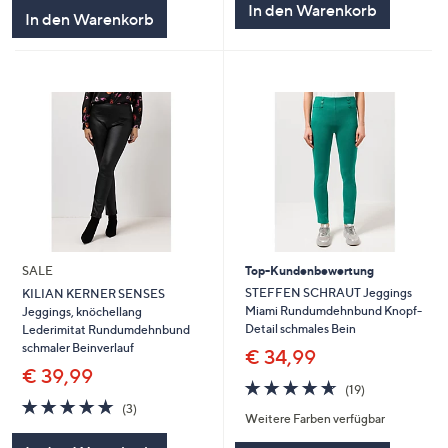
In den Warenkorb
In den Warenkorb
SALE
Top-Kundenbewertung
STEFFEN SCHRAUT Jeggings
KILIAN KERNER SENSES
Miami Rundumdehnbund Knopf-
Jeggings, knöchellang
Detail schmales Bein
Lederimitat Rundumdehnbund
schmaler Beinverlauf
€ 34,99
€ 39,99
4.6
19
(19)
von
Bewertungen
4.7
3
(3)
Weitere Farben verfügbar
5
von
Bewertungen
5