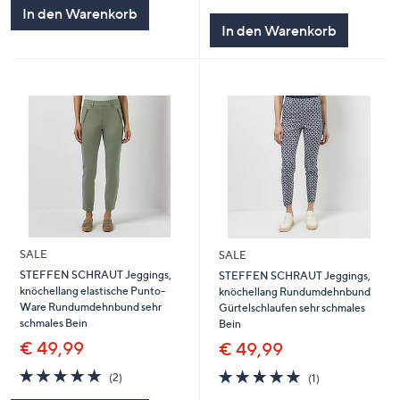
5
von
Bewertungen
In den Warenkorb
5
In den Warenkorb
SALE
SALE
STEFFEN SCHRAUT Jeggings,
STEFFEN SCHRAUT Jeggings,
knöchellang elastische Punto-
knöchellang Rundumdehnbund
Ware Rundumdehnbund sehr
Gürtelschlaufen sehr schmales
schmales Bein
Bein
€ 49,99
€ 49,99
5.0
2
5.0
1
(2)
(1)
von
Bewertungen
von
Bewertungen