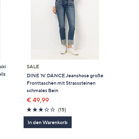
ski
SALE
ils
DINE 'N' DANCE Jeanshose große
Fronttaschen mit Strasssteinen
schmales Bein
€ 49,99
en
3.1
15
(15)
von
Bewertungen
In den Warenkorb
5