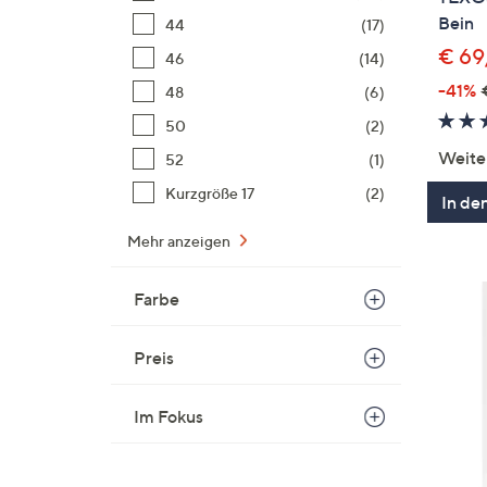
Bein
44
(17)
€ 69
46
(14)
-41%
48
(6)
50
(2)
Weite
52
(1)
Kurzgröße 17
(2)
In de
Mehr anzeigen
Farbe
Preis
Im Fokus