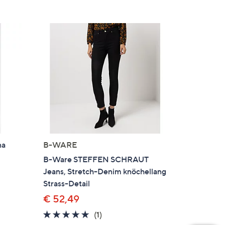
na
B-WARE
B-Ware STEFFEN SCHRAUT
Jeans, Stretch-Denim knöchellang
Strass-Detail
€ 52,49
gen
5.0
1
(1)