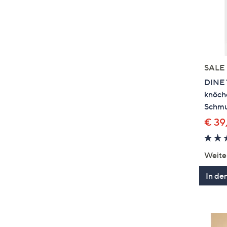
SALE
DINE 
knöche
Schmu
€ 39
Weite
In de