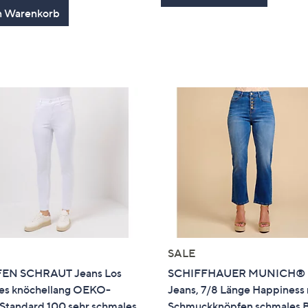
von
Bewertungen
n Warenkorb
5
SALE
EN SCHRAUT Jeans Los
SCHIFFHAUER MUNICH®
es knöchellang OEKO-
Jeans, 7/8 Länge Happiness 
tandard 100 sehr schmales
Schmuckknöpfen schmales 