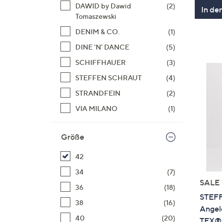
DAWID by Dawid
(2)
In de
Tomaszewski
DENIM & CO.
(1)
DINE 'N' DANCE
(5)
SCHIFFHAUER
(3)
STEFFEN SCHRAUT
(4)
STRANDFEIN
(2)
VIA MILANO
(1)
Größe
42
34
(7)
SALE
36
(18)
STEFF
38
(16)
Angel
40
(20)
TEX®S