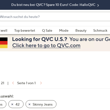
Du bist neu bei QVC? Spare 10 Euro! Code: HalloQVC
onach
chst
enn
u
rschläge
:well
Top bewertet
Q Sale
Mode
Beauty
Schmuck
eute?
rfügbar
nd,
erwenden
e
e
eiltasten
ach
ben
nd
n 21
|
Seite 1 von 1
ach
nten
Auswahl:
der
ns
42
Skinny Jeans
ischen