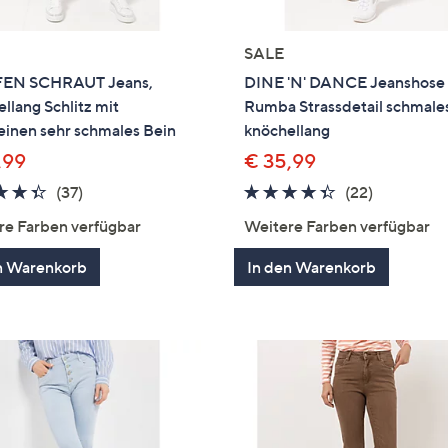
SALE
EN SCHRAUT Jeans,
DINE 'N' DANCE Jeanshose
llang Schlitz mit
Rumba Strassdetail schmale
einen sehr schmales Bein
knöchellang
,99
€ 35,99
4.3
37
4.3
22
(37)
(22)
von
Bewertungen
von
Bewertun
re Farben verfügbar
Weitere Farben verfügbar
5
5
n Warenkorb
In den Warenkorb