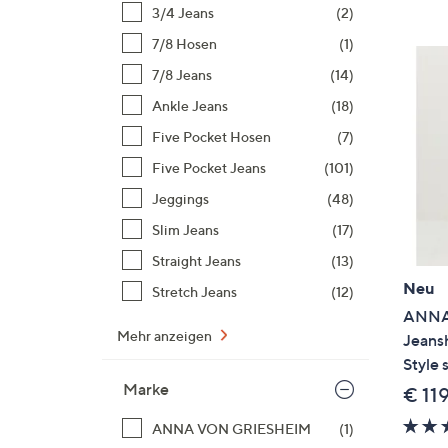
Si
3/4 Jeans
(2)
au
7/8 Hosen
(1)
T
7/8 Jeans
(14)
G
n
Ankle Jeans
(18)
li
Five Pocket Hosen
(7)
b
Five Pocket Jeans
(101)
re
Jeggings
(48)
u
di
Slim Jeans
(17)
an
Straight Jeans
(13)
Neu
Stretch Jeans
(12)
ANNA
Mehr anzeigen
Jeans
Style 
Marke
€ 11
ANNA VON GRIESHEIM
(1)