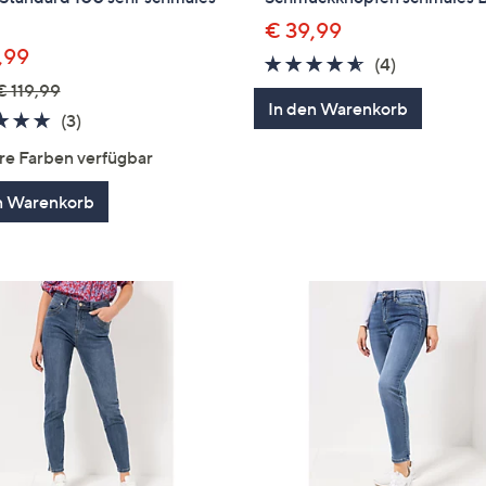
€ 39,99
,99
4.5
4
(4)
von
Bewertung
€ 119,99
In den Warenkorb
5
4.7
3
(3)
von
Bewertungen
re Farben verfügbar
5
n Warenkorb