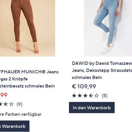
DAWID by Dawid Tomaszew
Jeans, Dekostepp Strassdeta
FFHAUER MUNICH® Jeans
schmales Bein
egas 2 Knöpfe
steinbesatz schmales Bein
€ 109,99
,99
3.4
5
(5)
von
Bewertung
3.4
9
(9)
In den Warenkorb
5
von
Bewertungen
re Farben verfügbar
5
n Warenkorb