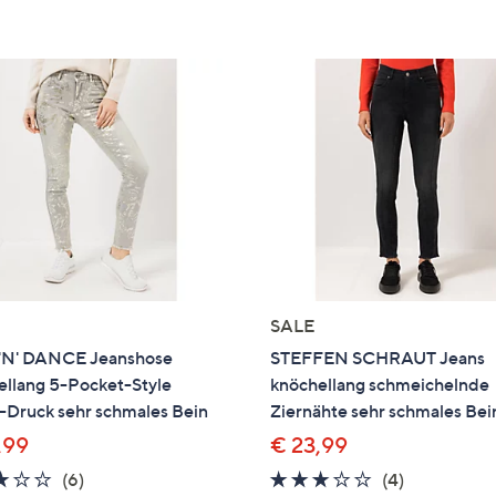
SALE
'N' DANCE Jeanshose
STEFFEN SCHRAUT Jeans
ellang 5-Pocket-Style
knöchellang schmeichelnde
-Druck sehr schmales Bein
Ziernähte sehr schmales Bei
,99
€ 23,99
3.0
6
2.8
4
(6)
(4)