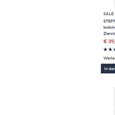
SALE
STEFF
knöche
Zierst
€ 39
Weite
In de