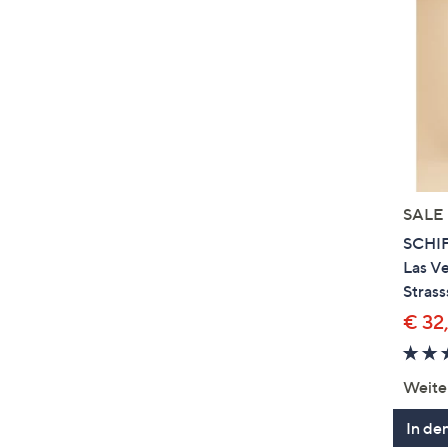
SALE
SCHI
Las V
Strass
€ 32
Weite
In de