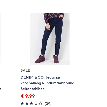
SALE
DENIM & CO. Jeggings
knöchellang Rundumdehnbund
n
Seitenschlitze
€ 9,99
2.6
29
(29)