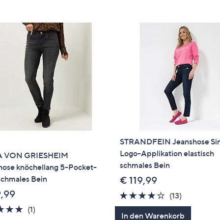
e
f
ouch-
eräten
ach
nks
zw.
chts,
m
ese
zuzeigen.
STRANDFEIN Jeanshose Si
Logo-Applikation elastisch
 VON GRIESHEIM
schmales Bein
hose knöchellang 5-Pocket-
schmales Bein
€ 119,99
9,99
4.0
13
(13)
von
Bewertun
5.0
1
(1)
In den Warenkorb
5