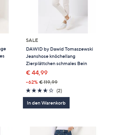
SALE
nge
DAWID by Dawid Tomaszewski
es
Jeanshose knöchellang
Zierplättchen schmales Bein
€ 44,99
-62%
€ 119,99
en
3.5
2
(2)
von
Bewertungen
In den Warenkorb
5