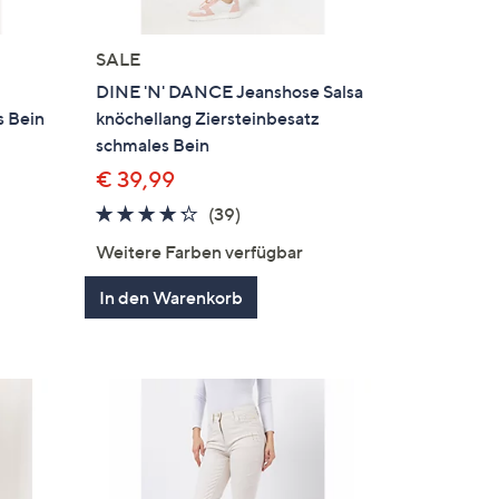
SALE
DINE 'N' DANCE Jeanshose Salsa
s Bein
knöchellang Ziersteinbesatz
schmales Bein
€ 39,99
4.2
39
(39)
gen
von
Bewertungen
Weitere Farben verfügbar
5
In den Warenkorb