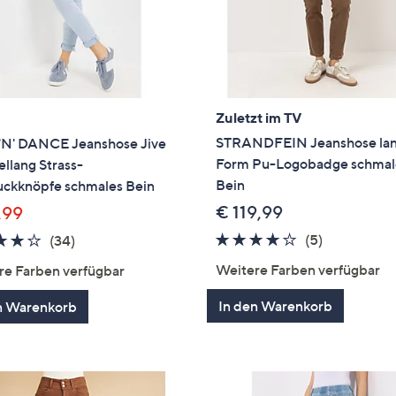
Zuletzt im TV
STRANDFEIN Jeanshose la
'N' DANCE Jeanshose Jive
Form Pu-Logobadge schmal
llang Strass-
Bein
ckknöpfe schmales Bein
€ 119,99
,99
3.8
5
3.9
34
(5)
(34)
von
Bewertung
von
Bewertungen
Weitere Farben verfügbar
re Farben verfügbar
5
5
In den Warenkorb
n Warenkorb