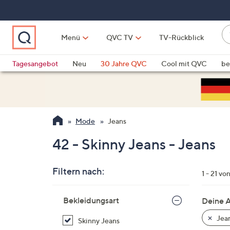
Zum
Hauptinhalt
springen
W
Menü
QVC TV
TV-Rückblick
su
W
d
Vo
Tagesangebot
Neu
30 Jahre QVC
Cool mit QVC
be
h
ve
QLINARISCH
Technik
si
v
Si
Mode
Jeans
di
Pf
42 - Skinny Jeans - Jeans
n
o
Filtern nach:
u
1 - 21 vo
n
Zur
u
Bekleidungsart
Deine 
Produktliste
o
springen
Jea
Skinny Jeans
w