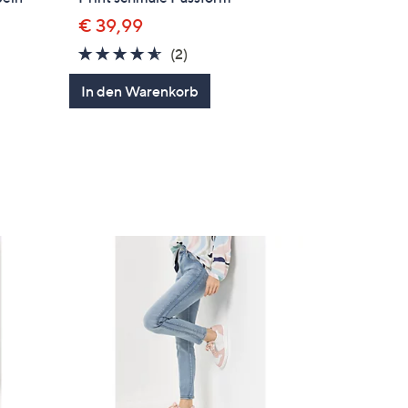
€ 39,99
4.5
2
(2)
en
von
Bewertungen
In den Warenkorb
5