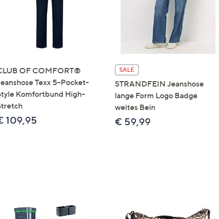
CLUB OF COMFORT®
SALE
Jeanshose Texx 5-Pocket-
STRANDFEIN Jeanshose
Style Komfortbund High-
lange Form Logo Badge
Stretch
weites Bein
€ 109,95
€ 59,99