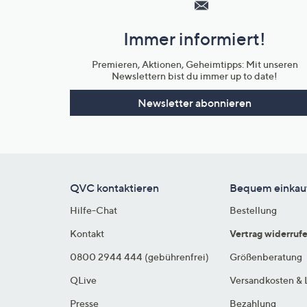
und
Immer informiert!
Unternehmensinformationen
Premieren, Aktionen, Geheimtipps: Mit unseren
Newslettern bist du immer up to date!
Newsletter abonnieren
QVC kontaktieren
Bequem einkau
Hilfe-Chat
Bestellung
Kontakt
Vertrag widerruf
0800 2944 444 (gebührenfrei)
Größenberatung
QLive
Versandkosten & 
Presse
Bezahlung