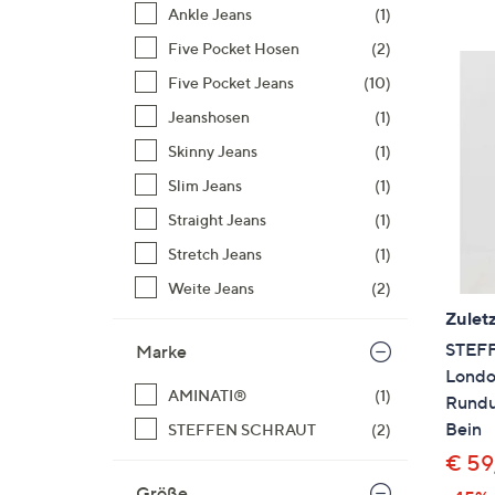
Si
Ankle Jeans
(1)
au
Five Pocket Hosen
(2)
T
Five Pocket Jeans
(10)
G
n
Jeanshosen
(1)
li
Skinny Jeans
(1)
b
Slim Jeans
(1)
re
Straight Jeans
(1)
u
di
Stretch Jeans
(1)
an
Weite Jeans
(2)
Zuletz
STEFF
Marke
Londo
AMINATI®
(1)
Rundu
Bein
STEFFEN SCHRAUT
(2)
€ 59
Größe