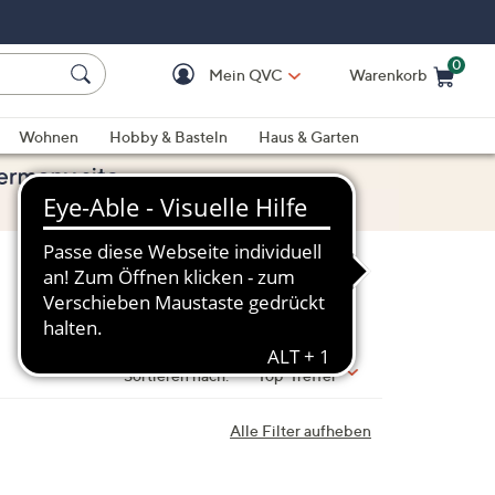
0
Mein QVC
Warenkorb
Einkaufswagen ist le
Wohnen
Hobby & Basteln
Haus & Garten
Sortieren nach:
Top-Treffer
Alle Filter aufheben