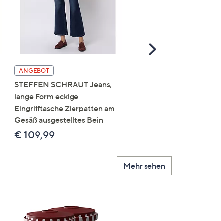
Scroll
Right
DINE 'N' DANCE Jeansh
ANGEBOT
Salsa 5-Pocket-Style
STEFFEN SCHRAUT Jeans,
Umschlag am Saum leich
lange Form eckige
Used-Effekt
Eingrifftasche Zierpatten am
Gesäß ausgestelltes Bein
€ 119,99
€ 109,99
Mehr sehen