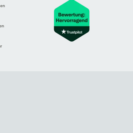
ten
en
ur