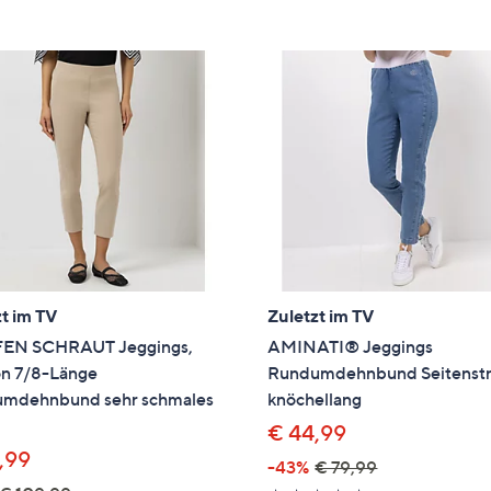
e
f
ouch-
eräten
ach
nks
zw.
chts,
m
ese
zuzeigen.
t im TV
Zuletzt im TV
EN SCHRAUT Jeggings,
AMINATI® Jeggings
n 7/8-Länge
Rundumdehnbund Seitenstr
mdehnbund sehr schmales
knöchellang
€ 44,99
,99
-43%
€ 79,99