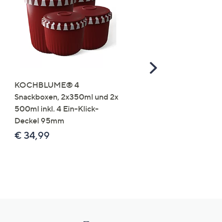
Scroll
Right
KOCHBLUME® 4
you:ly Pure Protein Limo
Snackboxen, 2x350ml und 2x
Lysin 575g für 25 Portio
500ml inkl. 4 Ein-Klick-
€ 49,99
Deckel 95mm
€ 86,94 /1 kg
€ 34,99