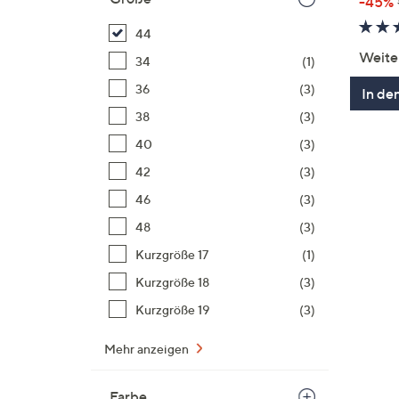
-45%
44
Weite
34
(1)
36
(3)
In de
38
(3)
40
(3)
42
(3)
46
(3)
48
(3)
Kurzgröße 17
(1)
Kurzgröße 18
(3)
Kurzgröße 19
(3)
Mehr anzeigen
Farbe