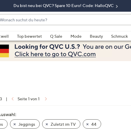
Du bist neu bei QVC? Spare 10 Euro! Code: HalloQVC
onach
chst
enn
u
rschläge
:well
Top bewertet
Q Sale
Mode
Beauty
Schmuck
eute?
rfügbar
nd,
erwenden
e
e
eiltasten
ach
ben
nd
 3
|
Seite 1 von 1
ach
nten
Auswahl:
der
ns
Jeggings
Zuletzt im TV
44
ischen