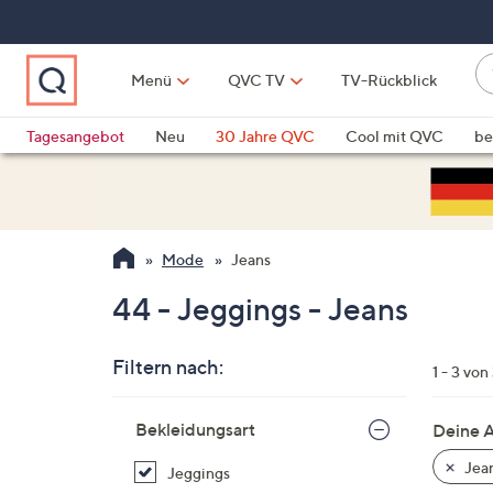
Zum
Hauptinhalt
springen
W
Menü
QVC TV
TV-Rückblick
su
W
d
Vo
Tagesangebot
Neu
30 Jahre QVC
Cool mit QVC
be
h
ve
QLINARISCH
Technik
si
v
Si
Mode
Jeans
di
Pf
44 - Jeggings - Jeans
n
o
Filtern nach:
u
1 - 3 von
n
Zur
u
Bekleidungsart
Deine 
Produktliste
o
springen
Jea
Jeggings
w