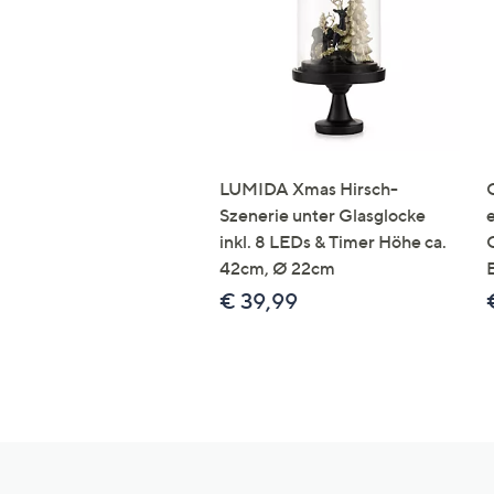
LUMIDA Xmas Hirsch-
Szenerie unter Glasglocke
inkl. 8 LEDs & Timer Höhe ca.
42cm, Ø 22cm
€ 39,99
Hilfeseiten,
Service