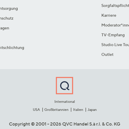
Sorgfaltspflich
ntsorgung
Karriere
enschutz
Moderator*inn
ragen
TV-Empfang
Studio Live To
itschlichtung
Outlet
International
USA
Großbritannien
Italien
Japan
Copyright © 2001 - 2026 QVC Handel S.à r.l. & Co. KG