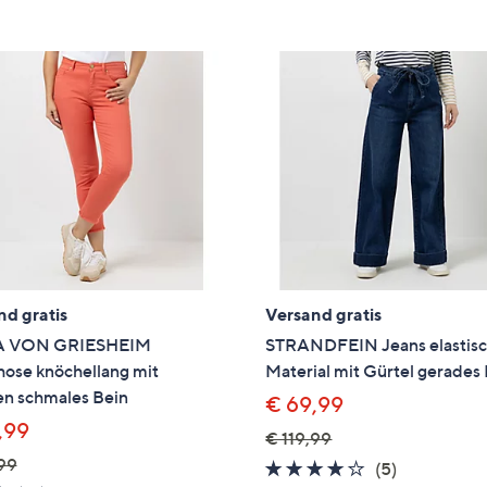
nd gratis
Versand gratis
 VON GRIESHEIM
STRANDFEIN Jeans elastis
hose knöchellang mit
Material mit Gürtel gerades
en schmales Bein
€ 69,99
,99
€ 119,99
,99
3.6
5
(5)