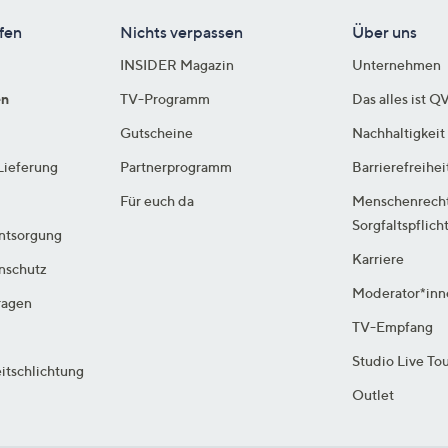
fen
Nichts verpassen
Über uns
INSIDER Magazin
Unternehmen
en
TV-Programm
Das alles ist Q
Gutscheine
Nachhaltigkeit
Lieferung
Partnerprogramm
Barrierefreihei
Für euch da
Menschenrech
Sorgfaltspflich
ntsorgung
Karriere
enschutz
Moderator*inn
ragen
TV-Empfang
Studio Live To
itschlichtung
Outlet