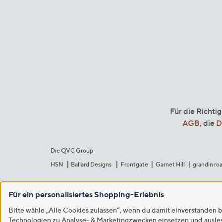
Für die Richti
AGB
, die
D
Die QVC Group
HSN
Ballard Designs
Frontgate
Garnet Hill
grandin ro
Für ein personalisiertes Shopping-Erlebnis
Bitte wähle „Alle Cookies zulassen“, wenn du damit einverstanden b
Technologien zu Analyse- & Marketingzwecken einsetzen und auslese