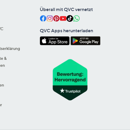
Überall mit QVC vernetzt
VC
QVC Apps herunterladen
tserklärung
te &
ten
en
ur