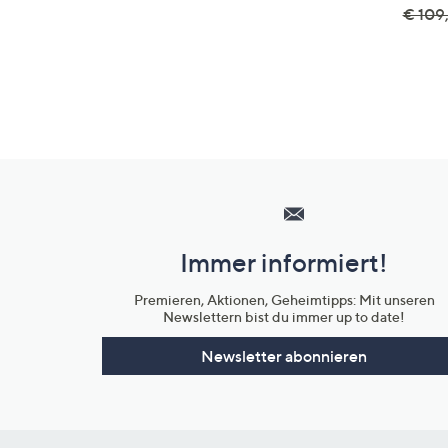
€ 109
Hilfeseiten,
Service
und
Immer informiert!
Unternehmensinformationen
Premieren, Aktionen, Geheimtipps: Mit unseren
Newslettern bist du immer up to date!
Newsletter abonnieren