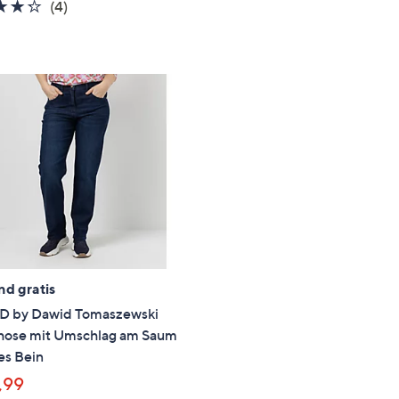
4.2
4
von
Bewertung
(4)
von
Bewertungen
5
5
nd gratis
 by Dawid Tomaszewski
hose mit Umschlag am Saum
es Bein
,99