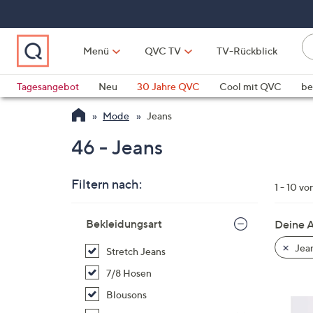
Zum
Hauptinhalt
springen
Li
Menü
QVC TV
TV-Rückblick
fi
W
Vo
Tagesangebot
Neu
30 Jahre QVC
Cool mit QVC
be
ve
QLINARISCH
Technik
Mode
Jeans
si
v
46 - Jeans
Si
di
Filtern nach:
Pf
1 - 10 vo
n
Zur
o
Bekleidungsart
Deine 
Produktliste
u
springen
Jea
Stretch Jeans
n
u
7/8 Hosen
o
Blousons
w