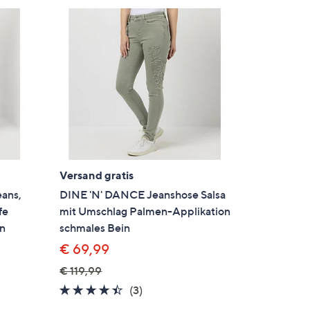
Versand gratis
ans,
DINE 'N' DANCE Jeanshose Salsa
fe
mit Umschlag Palmen-Applikation
in
schmales Bein
€ 69,99
€ 119,99
en
4.3
3
(3)
von
Bewertungen