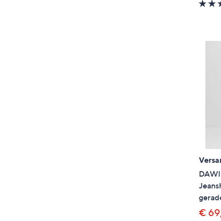
Versa
DAWID
Jeans
gerad
€ 69