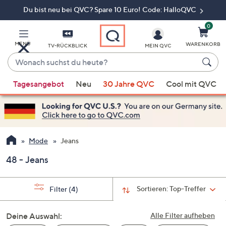
Du bist neu bei QVC? Spare 10 Euro! Code: HalloQVC
Zum
Hauptinhalt
springen
0
MENÜ
WARENKORB
TV-RÜCKBLICK
MEIN QVC
Wonach
suchst
Wenn
du
Tagesangebot
Neu
30 Jahre QVC
Cool mit QVC
Vorschläge
heute?
verfügbar
sind,
verwenden
Sie
Mode
Jeans
die
48 - Jeans
Pfeiltasten
nach
oben
Sortieren:
Top-Treffer
Filter
(4)
und
nach
Deine Auswahl:
Alle Filter aufheben
unten