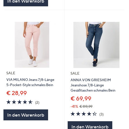
In den Warenkorb
SALE
SALE
VIA MILANO Jeans 7/8-Länge
ANNA VON GRIESHEIM
5-Pocket-Style schmales Bein
Jeanshose 7/8-Länge
Gesäßtaschen schmales Bein
€ 28,99
€ 69,99
4.5
2
(2)
von
Bewertungen
-41%
€ 119,99
5
4.3
3
(3)
In den Warenkorb
von
Bewertungen
5
In den Warenkorb