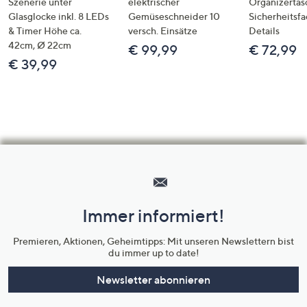
Szenerie unter
elektrischer
Organizertas
Glasglocke inkl. 8 LEDs
Gemüseschneider 10
Sicherheitsf
& Timer Höhe ca.
versch. Einsätze
Details
42cm, Ø 22cm
€ 99,99
€ 72,99
€ 39,99
Hilfeseiten,
Service
und
Immer informiert!
Unternehmensinformationen
Premieren, Aktionen, Geheimtipps: Mit unseren Newslettern bist
du immer up to date!
Newsletter abonnieren