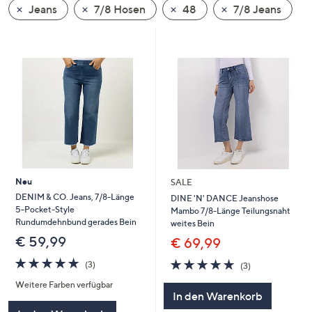
Jeans
7/8 Hosen
48
7/8 Jeans
oder
wischen
Sie
auf
Touch-
Geräten
nach
links
bzw.
rechts,
um
Neu
SALE
diese
DENIM & CO. Jeans, 7/8-Länge
DINE 'N' DANCE Jeanshose
5-Pocket-Style
Mambo 7/8-Länge Teilungsnaht
anzuzeigen.
Rundumdehnbund gerades Bein
weites Bein
€ 59,99
€ 69,99
5.0
3
4.7
3
(3)
(3)
von
Bewertungen
von
Bewertungen
Weitere Farben verfügbar
5
5
In den Warenkorb