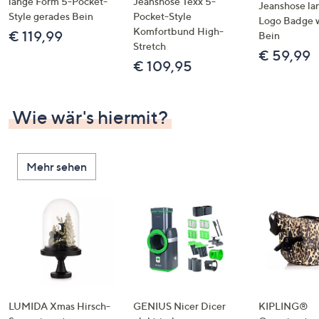
lange Form 5-Pocket-
Jeanshose Texx 5-
Jeanshose la
Style gerades Bein
Pocket-Style
Logo Badge 
Komfortbund High-
€ 119,99
Bein
Stretch
€ 59,99
€ 109,95
Wie wär's hiermit?
Mehr sehen
LUMIDA Xmas Hirsch-
GENIUS Nicer Dicer
KIPLING®