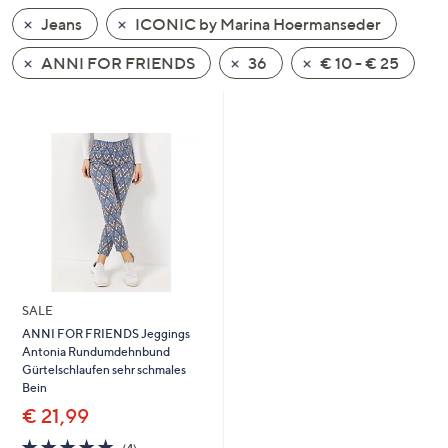
unten
Jeans
ICONIC by Marina Hoermanseder
oder
wischen
ANNI FOR FRIENDS
36
€ 10 - € 25
Sie
auf
Touch-
Geräten
nach
links
bzw.
rechts,
um
diese
SALE
anzuzeigen.
ANNI FOR FRIENDS Jeggings
Antonia Rundumdehnbund
Gürtelschlaufen sehr schmales
Bein
€ 21,99
4.8
4