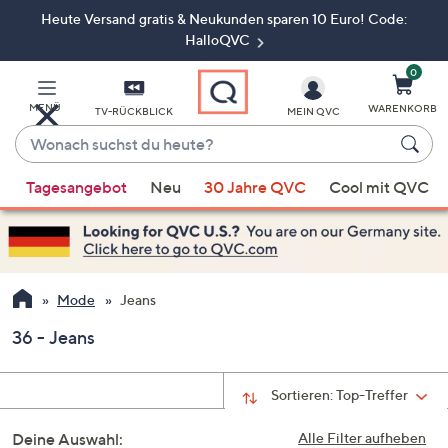
Heute Versand gratis & Neukunden sparen 10 Euro! Code:
Zum
Hauptinhalt
HalloQVC
springen
0
MENÜ
WARENKORB
TV-RÜCKBLICK
MEIN QVC
Wonach
suchst
Wenn
du
Tagesangebot
Neu
30 Jahre QVC
Cool mit QVC
Vorschläge
heute?
verfügbar
sind,
verwenden
Sie
Mode
Jeans
die
36 - Jeans
Pfeiltasten
nach
oben
Sortieren:
Top-Treffer
und
Deine Auswahl:
nach
Alle Filter aufheben