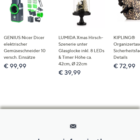
GENIUS Nicer Dicer
LUMIDA Xmas Hirsch-
KIPLING®
elektrischer
Szenerie unter
Organizertas
Gemüseschneider 10
Glasglocke inkl. 8 LEDs
Sicherheitsf
versch. Einsätze
& Timer Höhe ca.
Details
42cm, Ø 22cm
€ 99,99
€ 72,99
€ 39,99
Hilfeseiten,
Service
und