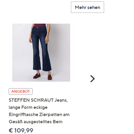
Mehr sehen
Scroll
Right
ANGEBOT
ANGEBOT
STEFFEN SCHRAUT Jeans,
DINE 'N' DANCE Jeansh
lange Form eckige
Salsa 5-Pocket-Style
Eingrifftasche Zierpatten am
Umschlag am Saum leich
Gesäß ausgestelltes Bein
Used-Effekt
€ 109,99
€ 109,99