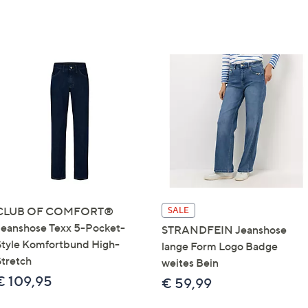
CLUB OF COMFORT®
SALE
Jeanshose Texx 5-Pocket-
STRANDFEIN Jeanshose
Style Komfortbund High-
lange Form Logo Badge
Stretch
weites Bein
€ 109,95
€ 59,99