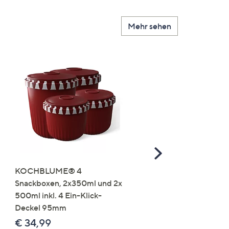
Mehr sehen
Scroll
Right
KOCHBLUME® 4
you:ly Pure Protein Limo
Snackboxen, 2x350ml und 2x
Lysin 575g für 25 Portio
500ml inkl. 4 Ein-Klick-
€ 49,99
Deckel 95mm
€ 86,94 /1 kg
€ 34,99