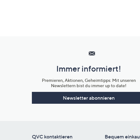
Hilfeseiten,
Service
und
Immer informiert!
Unternehmensinformationen
Premieren, Aktionen, Geheimtipps: Mit unseren
Newslettern bist du immer up to date!
Newsletter abonnieren
QVC kontaktieren
Bequem einkau