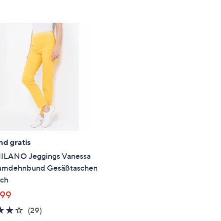
e
f
ouch-
eräten
ach
nks
zw.
chts,
m
ese
zuzeigen.
nd gratis
ILANO Jeggings Vanessa
mdehnbund Gesäßtaschen
sch
,99
4.1
29
(29)