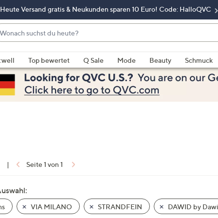
Heute Versand gratis & Neukunden sparen 10 Euro! Code: HalloQVC
onach
chst
enn
u
rschläge
:well
Top bewertet
Q Sale
Mode
Beauty
Schmuck
eute?
rfügbar
nd,
erwenden
e
e
eiltasten
ach
ben
nd
1
|
Seite 1 von 1
ach
nten
Auswahl:
der
ns
VIA MILANO
STRANDFEIN
DAWID by Dawi
ischen