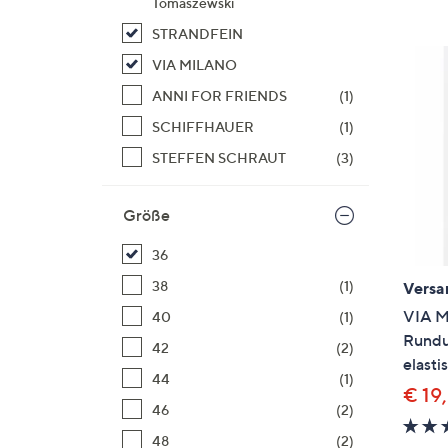
Tomaszewski
Si
au
STRANDFEIN
T
VIA MILANO
G
ANNI FOR FRIENDS
(1)
n
SCHIFFHAUER
(1)
li
b
STEFFEN SCHRAUT
(3)
re
u
Größe
di
an
36
38
(1)
Versa
VIA M
40
(1)
Rundu
42
(2)
elasti
44
(1)
€ 19
46
(2)
48
(2)