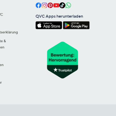
VC
QVC Apps herunterladen
tserklärung
te &
ten
en
ur