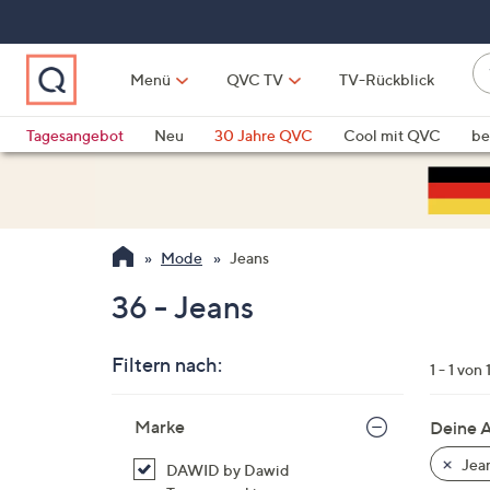
Zum
Hauptinhalt
springen
W
Menü
QVC TV
TV-Rückblick
su
W
d
Vo
Tagesangebot
Neu
30 Jahre QVC
Cool mit QVC
be
h
ve
QLINARISCH
Technik
si
v
Si
Mode
Jeans
di
Pf
36 - Jeans
n
o
Filtern nach:
u
1 - 1 von 
n
Zur
u
Marke
Deine 
Produktliste
o
springen
Jea
DAWID by Dawid
w