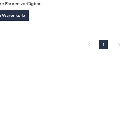
von
Bewertungen
re Farben verfügbar
5
n Warenkorb
1