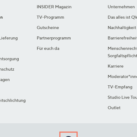
INSIDER Magazin
Unternehmen
en
TV-Programm
Das alles ist Q
Gutscheine
Nachhaltigkeit
Lieferung
Partnerprogramm
Barrierefreihei
Für euch da
Menschenrech
Sorgfaltspflich
ntsorgung
Karriere
enschutz
Moderator*inn
ragen
TV-Empfang
Studio Live To
itschlichtung
Outlet