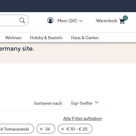
0
Mein QVC
Warenkorb
Einkaufswagen ist le
Wohnen
Hobby & Basteln
Haus & Garten
Sortieren nach:
Top-Treffer
Alle Filter aufheben
d Tomaszewski
36
€ 10 - € 25