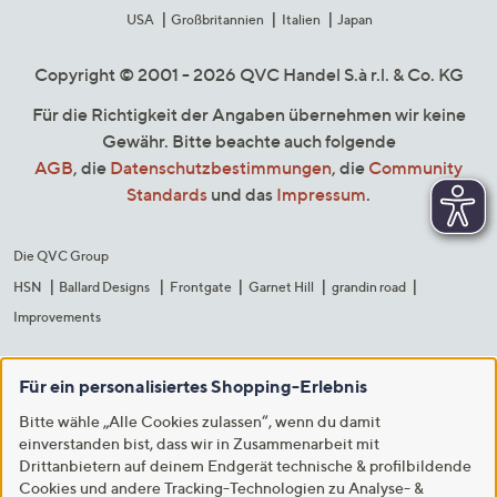
USA
Großbritannien
Italien
Japan
Copyright © 2001 - 2026 QVC Handel S.à r.l. & Co. KG
Für die Richtigkeit der Angaben übernehmen wir keine
Gewähr. Bitte beachte auch folgende
AGB
, die
Datenschutzbestimmungen
, die
Community
Standards
und das
Impressum
.
Die QVC Group
HSN
Ballard Designs
Frontgate
Garnet Hill
grandin road
Improvements
Für ein personalisiertes Shopping-Erlebnis
Bitte wähle „Alle Cookies zulassen“, wenn du damit
einverstanden bist, dass wir in Zusammenarbeit mit
Drittanbietern auf deinem Endgerät technische & profilbildende
Cookies und andere Tracking-Technologien zu Analyse- &