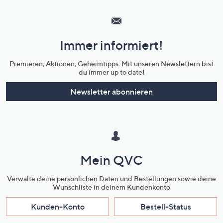
Hilfeseiten,
Service
und
Immer informiert!
Unternehmensinformationen
Premieren, Aktionen, Geheimtipps: Mit unseren Newslettern bist
du immer up to date!
Newsletter abonnieren
Mein QVC
Verwalte deine persönlichen Daten und Bestellungen sowie deine
Wunschliste in deinem Kundenkonto
Kunden-Konto
Bestell-Status