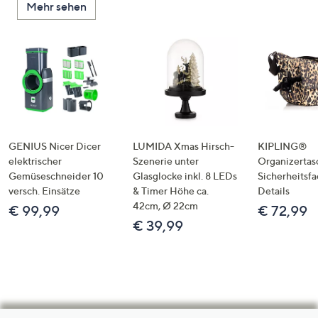
Mehr sehen
GENIUS Nicer Dicer
LUMIDA Xmas Hirsch-
KIPLING®
elektrischer
Szenerie unter
Organizertas
Gemüseschneider 10
Glasglocke inkl. 8 LEDs
Sicherheitsf
versch. Einsätze
& Timer Höhe ca.
Details
42cm, Ø 22cm
€ 99,99
€ 72,99
€ 39,99