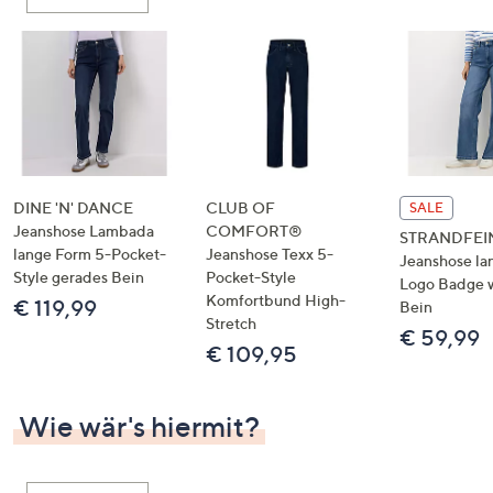
oder
wischen
Sie
auf
Touch-
Geräten
nach
links
DINE 'N' DANCE
CLUB OF
SALE
bzw.
Jeanshose Lambada
COMFORT®
STRANDFEI
lange Form 5-Pocket-
Jeanshose Texx 5-
rechts,
Jeanshose la
Style gerades Bein
Pocket-Style
um
Logo Badge 
Komfortbund High-
€ 119,99
Bein
diese
Stretch
€ 59,99
anzuzeigen.
€ 109,95
Wie wär's hiermit?