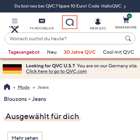
Du bist neu bei QVC? Spare 10 Euro! Code: HalloQVC
Zum
Hauptinhalt
springen
0
MENÜ
WARENKORB
TV-RÜCKBLICK
MEIN QVC
Wonach
suchst
Wenn
du
Tagesangebot
Neu
30 Jahre QVC
Cool mit QVC
Vorschläge
heute?
verfügbar
sind,
verwenden
Sie
Mode
Jeans
die
Blousons - Jeans
Pfeiltasten
nach
Ausgewählt für dich
oben
und
nach
Mehr sehen
unten