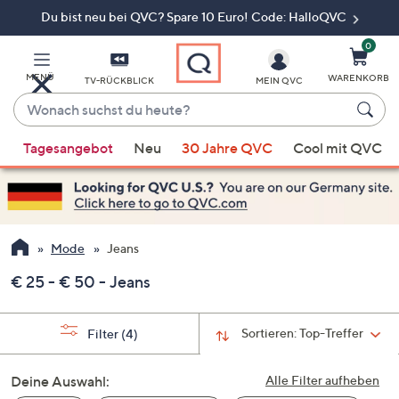
Du bist neu bei QVC? Spare 10 Euro! Code: HalloQVC
Zum
Hauptinhalt
springen
0
MENÜ
WARENKORB
TV-RÜCKBLICK
MEIN QVC
Wonach
suchst
Wenn
du
Tagesangebot
Neu
30 Jahre QVC
Cool mit QVC
Vorschläge
heute?
verfügbar
sind,
verwenden
Sie
Mode
Jeans
die
€ 25 - € 50 - Jeans
Pfeiltasten
nach
oben
Sortieren:
Top-Treffer
Filter
(4)
und
nach
Deine Auswahl:
Alle Filter aufheben
unten