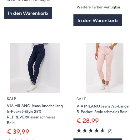
5
von
Bewertungen
Weitere Farben verfügbar
5
In den Warenkorb
In den Warenkorb
SALE
SALE
VIA MILANO Jeans, knöchellang
VIA MILANO Jeans 7/8-Länge
5-Pocket-Style 28%
5-Pocket-Style schmales Bein
REPREVE®Fasern schmales
€ 28,99
Bein
4.5
2
€ 39,99
(2)
von
Bewertungen
4.5
2