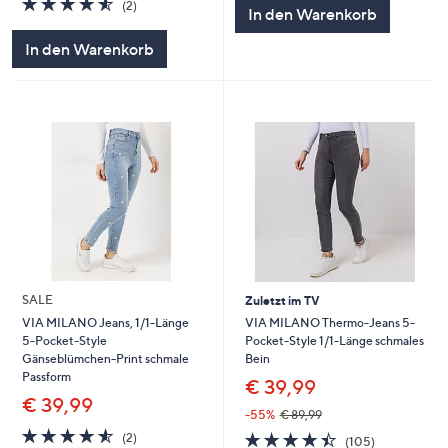
5
(2)
In den Warenkorb
von
Bewertungen
5
In den Warenkorb
SALE
Zuletzt im TV
VIA MILANO Thermo-Jeans 5-
VIA MILANO Jeans, 1/1-Länge
Pocket-Style 1/1-Länge schmales
5-Pocket-Style
Bein
Gänseblümchen-Print schmale
Passform
€ 39,99
€ 39,99
-55%
€ 89,99
4.5
2
4.4
105
(2)
(105)