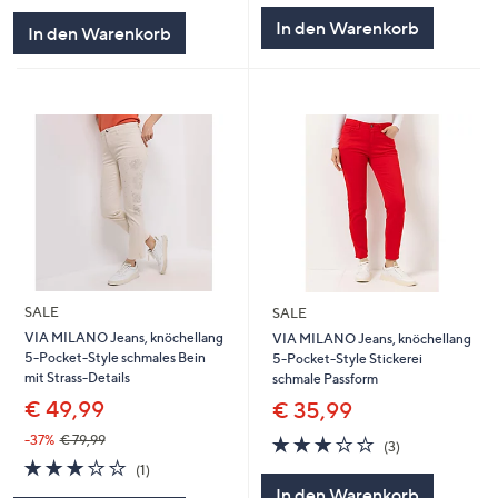
5
In den Warenkorb
In den Warenkorb
SALE
SALE
VIA MILANO Jeans, knöchellang
VIA MILANO Jeans, knöchellang
5-Pocket-Style schmales Bein
5-Pocket-Style Stickerei
mit Strass-Details
schmale Passform
€ 49,99
€ 35,99
3.0
3
-37%
€ 79,99
(3)
von
Bewertungen
3.0
1
(1)
5
von
Bewertungen
In den Warenkorb