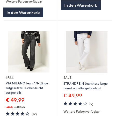
Weitere Farben verfügbar
5
5
In den Warenkorb
In den Warenkorb
SALE
SALE
VIA MILANO Jeans 1/1-Länge
STRANDFEIN Jeanshose lange
aufgesetzte Taschen leicht
Form Logo-Badge Bootcut
ausgestellt
€ 49,99
€ 49,99
3.8
9
(9)
von
Bewertungen
-44%
€ 89,99
Weitere Farben verfügbar
5
3.9
12
(12)