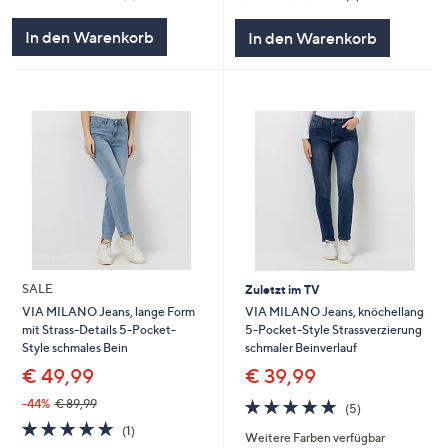
von
Bewertungen
von
Bewertungen
5
5
In den Warenkorb
In den Warenkorb
SALE
Zuletzt im TV
VIA MILANO Jeans, knöchellang
VIA MILANO Jeans, lange Form
5-Pocket-Style Strassverzierung
mit Strass-Details 5-Pocket-
schmaler Beinverlauf
Style schmales Bein
€ 39,99
€ 49,99
5.0
5
-44%
€ 89,99
(5)
von
Bewertungen
5.0
1
(1)
Weitere Farben verfügbar
5
von
Bewertungen