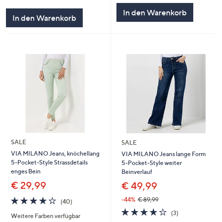
von
Bewertungen
In den Warenkorb
5
In den Warenkorb
SALE
SALE
VIA MILANO Jeans, knöchellang
VIA MILANO Jeans lange Form
5-Pocket-Style Strassdetails
5-Pocket-Style weiter
enges Bein
Beinverlauf
€ 29,99
€ 49,99
3.8
40
-44%
€ 89,99
(40)
von
Bewertungen
3.7
3
(3)
Weitere Farben verfügbar
5
von
Bewertungen