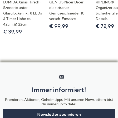
LUMIDA Xmas Hirsch-
GENIUS Nicer Dicer
KIPLING®
Szenerie unter
elektrischer
Organizertas
Glasglocke inkl. 8 LEDs
Gemüseschneider 10
Sicherheitsf
& Timer Höhe ca.
versch. Einsätze
Details
42cm, Ø 22cm
€ 99,99
€ 72,99
€ 39,99
Hilfeseiten,
Service
und
Immer informiert!
Unternehmensinformationen
Premieren, Aktionen, Geheimtipps: Mit unseren Newslettern bist
du immer up to date!
Newsletter abonnieren