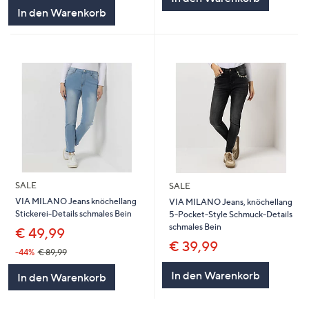
5
In den Warenkorb
SALE
SALE
VIA MILANO Jeans knöchellang
VIA MILANO Jeans, knöchellang
Stickerei-Details schmales Bein
5-Pocket-Style Schmuck-Details
schmales Bein
€ 49,99
€ 39,99
-44%
€ 89,99
In den Warenkorb
In den Warenkorb