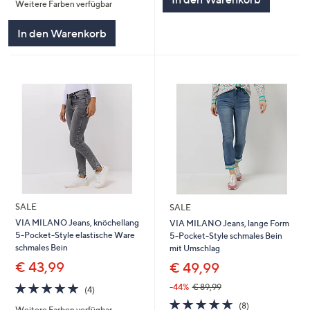
Weitere Farben verfügbar
5
In den Warenkorb
SALE
SALE
VIA MILANO Jeans, knöchellang
VIA MILANO Jeans, lange Form
5-Pocket-Style elastische Ware
5-Pocket-Style schmales Bein
schmales Bein
mit Umschlag
€ 43,99
€ 49,99
4.8
4
-44%
€ 89,99
(4)
von
Bewertungen
4.6
8
(8)
Weitere Farben verfügbar