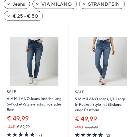
Jeans
VIA MILANO
STRANDFEIN
oder
wischen
€ 25 - € 50
Sie
auf
Touch-
Geräten
nach
links
bzw.
rechts,
um
diese
SALE
SALE
anzuzeigen.
VIA MILANO Jeans, knöchellang
VIA MILANO Jeans, 1/1-Länge
5-Pocket-Style elastisch gerades
5-Pocket-Style mit Stickerei
Bein
enge Passform
€ 49,99
€ 49,99
-44%
€ 89,99
-44%
€ 89,99
5.0
2
5.0
2
(2)
(2)