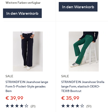
Weitere Farben verfügbar
5
5
In den Warenkorb
In den Warenkorb
SALE
SALE
STRANDFEIN Jeanshose lange
STRANDFEIN Jeanshose Stella
Form 5-Pocket-Style gerades
lange Form, elastisch OEKO-
Bein
TEX® Bootcut
€ 39,99
€ 35,99
4.1
21
4.1
51
(21)
(51)
von
Bewertungen
von
Bewertungen