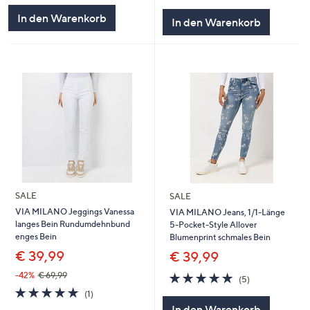
5
In den Warenkorb
In den Warenkorb
SALE
SALE
VIA MILANO Jeggings Vanessa
VIA MILANO Jeans, 1/1-Länge
langes Bein Rundumdehnbund
5-Pocket-Style Allover
enges Bein
Blumenprint schmales Bein
€ 39,99
€ 39,99
4.8
5
-42%
€ 69,99
(5)
von
Bewertungen
5.0
1
(1)
5
von
Bewertungen
In den Warenkorb