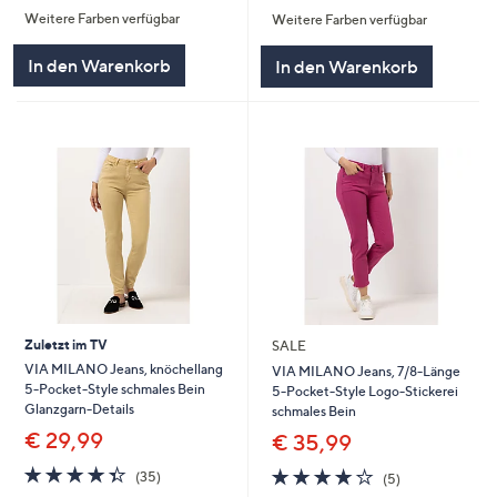
von
Bewertungen
Weitere Farben verfügbar
Weitere Farben verfügbar
5
5
In den Warenkorb
In den Warenkorb
Zuletzt im TV
SALE
VIA MILANO Jeans, knöchellang
VIA MILANO Jeans, 7/8-Länge
5-Pocket-Style schmales Bein
5-Pocket-Style Logo-Stickerei
Glanzgarn-Details
schmales Bein
€ 29,99
€ 35,99
4.3
35
4.2
5
(35)
(5)
von
Bewertungen
von
Bewertungen