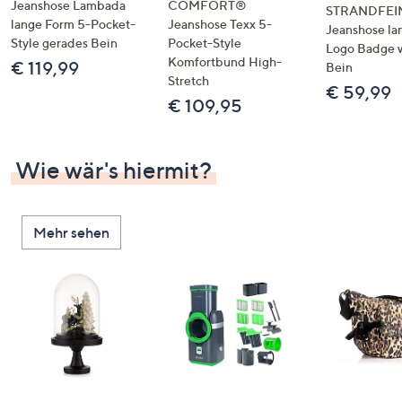
Jeanshose Lambada
COMFORT®
STRANDFEI
lange Form 5-Pocket-
Jeanshose Texx 5-
Jeanshose la
Style gerades Bein
Pocket-Style
Logo Badge 
Komfortbund High-
€ 119,99
Bein
Stretch
€ 59,99
€ 109,95
Wie wär's hiermit?
Mehr sehen