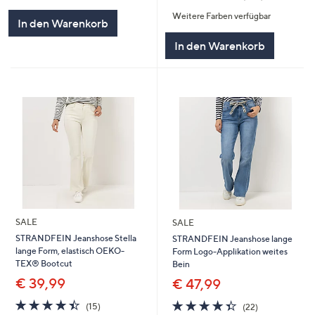
von
Bewertungen
von
Bewertunge
5
Weitere Farben verfügbar
5
In den Warenkorb
In den Warenkorb
SALE
SALE
STRANDFEIN Jeanshose Stella
STRANDFEIN Jeanshose lange
lange Form, elastisch OEKO-
Form Logo-Applikation weites
TEX® Bootcut
Bein
€ 39,99
€ 47,99
4.4
15
4.4
22
(15)
(22)
von
Bewertungen