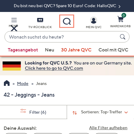
Du bist neu bei QVC? Spare 10 Euro! Code: HalloQVC
Zum
Hauptinhalt
springen
0
MENÜ
WARENKORB
TV-RÜCKBLICK
MEIN QVC
Wonach
suchst
Wenn
du
Tagesangebot
Neu
30 Jahre QVC
Cool mit QVC
Vorschläge
heute?
verfügbar
sind,
verwenden
Sie
Mode
Jeans
die
42 - Jeggings - Jeans
Pfeiltasten
nach
oben
Sortieren:
Top-Treffer
Filter
(6)
und
nach
Deine Auswahl:
Alle Filter aufheben
unten