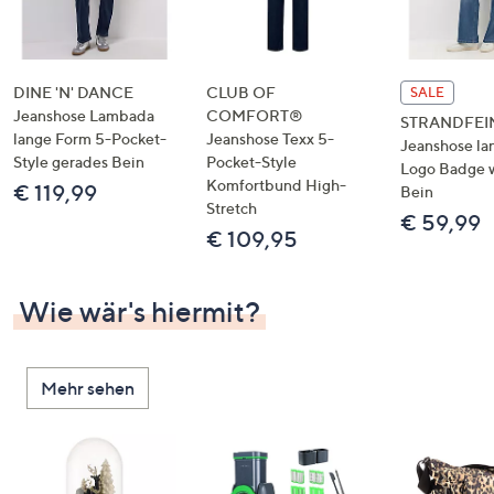
DINE 'N' DANCE
CLUB OF
SALE
Jeanshose Lambada
COMFORT®
STRANDFEI
lange Form 5-Pocket-
Jeanshose Texx 5-
Jeanshose la
Style gerades Bein
Pocket-Style
Logo Badge 
Komfortbund High-
€ 119,99
Bein
Stretch
€ 59,99
€ 109,95
Wie wär's hiermit?
Mehr sehen