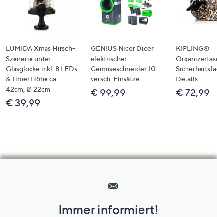
LUMIDA Xmas Hirsch-
GENIUS Nicer Dicer
KIPLING®
Szenerie unter
elektrischer
Organizertas
Glasglocke inkl. 8 LEDs
Gemüseschneider 10
Sicherheitsf
& Timer Höhe ca.
versch. Einsätze
Details
42cm, Ø 22cm
€ 99,99
€ 72,99
€ 39,99
Hilfeseiten,
Service
und
Immer informiert!
Unternehmensinformationen