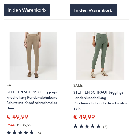
von
Bewertungen
von
Bewertungen
5
5
In den Warenkorb
In den Warenkorb
SALE
SALE
STEFFEN SCHRAUT Jeggings,
STEFFEN SCHRAUT Jeggings
knöchellang Rundumdehnbund
London knöchellang
Schlitz mit Knopf sehr schmales
Rundumdehnbund sehr schmales
Bein
Bein
€ 49,99
€ 49,99
5.0
4
-54%
€ 109,99
(4)
von
Bewertungen
5.0
6
(6)