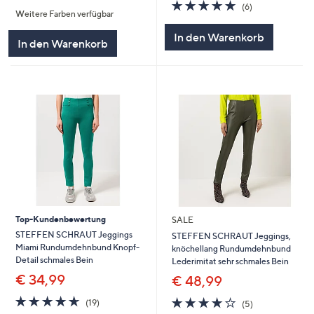
von
Bewertungen
4.8
6
(6)
Weitere Farben verfügbar
5
von
Bewertungen
5
In den Warenkorb
In den Warenkorb
Top-Kundenbewertung
SALE
STEFFEN SCHRAUT Jeggings
STEFFEN SCHRAUT Jeggings,
Miami Rundumdehnbund Knopf-
knöchellang Rundumdehnbund
Detail schmales Bein
Lederimitat sehr schmales Bein
€ 34,99
€ 48,99
4.6
19
4.0
5
(19)
(5)
von
Bewertungen
von
Bewertungen