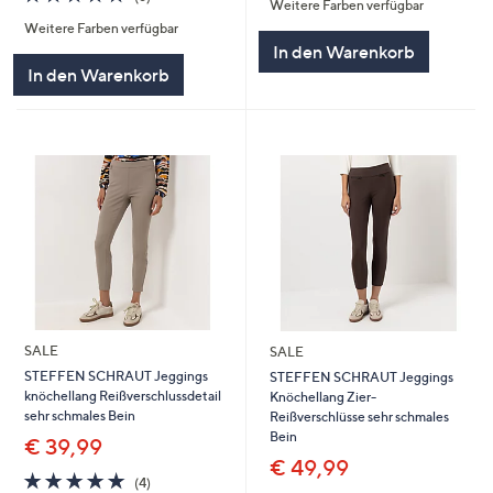
Weitere Farben verfügbar
5
von
Bewertungen
Weitere Farben verfügbar
5
In den Warenkorb
In den Warenkorb
SALE
SALE
STEFFEN SCHRAUT Jeggings
STEFFEN SCHRAUT Jeggings
knöchellang Reißverschlussdetail
Knöchellang Zier-
sehr schmales Bein
Reißverschlüsse sehr schmales
Bein
€ 39,99
€ 49,99
5.0
4
(4)