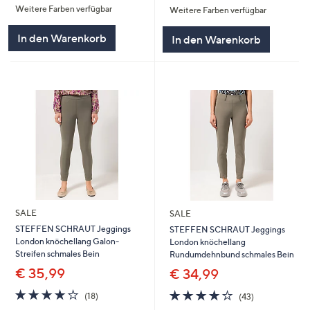
Weitere Farben verfügbar
5
Weitere Farben verfügbar
5
In den Warenkorb
In den Warenkorb
SALE
SALE
STEFFEN SCHRAUT Jeggings
STEFFEN SCHRAUT Jeggings
London knöchellang Galon-
London knöchellang
Streifen schmales Bein
Rundumdehnbund schmales Bein
€ 35,99
€ 34,99
4.0
18
4.0
43
(18)
(43)
von
Bewertungen
von
Bewertungen