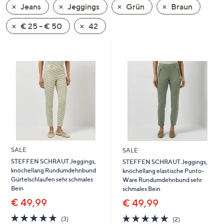
Jeans
Jeggings
Grün
Braun
oder
wischen
€ 25 - € 50
42
Sie
auf
Touch-
Geräten
nach
links
bzw.
rechts,
um
diese
SALE
SALE
anzuzeigen.
STEFFEN SCHRAUT Jeggings,
STEFFEN SCHRAUT Jeggings,
knöchellang Rundumdehnbund
knöchellang elastische Punto-
Gürtelschlaufen sehr schmales
Ware Rundumdehnbund sehr
Bein
schmales Bein
€ 49,99
€ 49,99
5.0
3
5.0
2
(3)
(2)