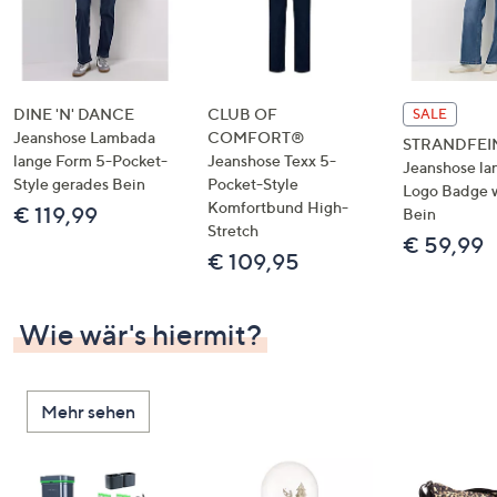
DINE 'N' DANCE
CLUB OF
SALE
Jeanshose Lambada
COMFORT®
STRANDFEI
lange Form 5-Pocket-
Jeanshose Texx 5-
Jeanshose la
Style gerades Bein
Pocket-Style
Logo Badge 
Komfortbund High-
€ 119,99
Bein
Stretch
€ 59,99
€ 109,95
Wie wär's hiermit?
Mehr sehen