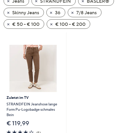
Jeans
STRANDFEIN
BASLER®
oder
wischen
Skinny Jeans
36
7/8 Jeans
Sie
€ 50 - € 100
€ 100 - € 200
auf
Touch-
Geräten
nach
links
bzw.
rechts,
um
diese
anzuzeigen.
Zuletzt im TV
STRANDFEIN Jeanshose lange
Form Pu-Logobadge schmales
Bein
€ 119,99
3.8
5
(5)