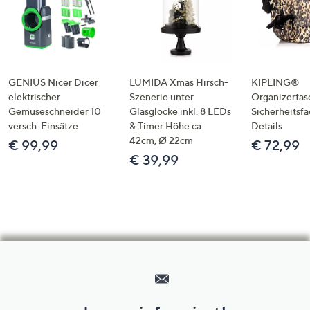
GENIUS Nicer Dicer
LUMIDA Xmas Hirsch-
KIPLING®
elektrischer
Szenerie unter
Organizertas
Gemüseschneider 10
Glasglocke inkl. 8 LEDs
Sicherheitsf
versch. Einsätze
& Timer Höhe ca.
Details
42cm, Ø 22cm
€ 99,99
€ 72,99
€ 39,99
Hilfeseiten,
Service
und