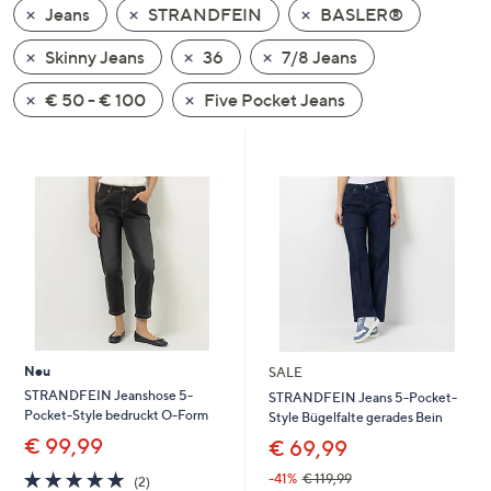
Jeans
STRANDFEIN
BASLER®
oder
wischen
Skinny Jeans
36
7/8 Jeans
Sie
auf
€ 50 - € 100
Five Pocket Jeans
Touch-
Geräten
nach
links
bzw.
rechts,
um
diese
anzuzeigen.
Neu
SALE
STRANDFEIN Jeanshose 5-
STRANDFEIN Jeans 5-Pocket-
Pocket-Style bedruckt O-Form
Style Bügelfalte gerades Bein
€ 99,99
€ 69,99
5.0
2
-41%
€ 119,99
(2)