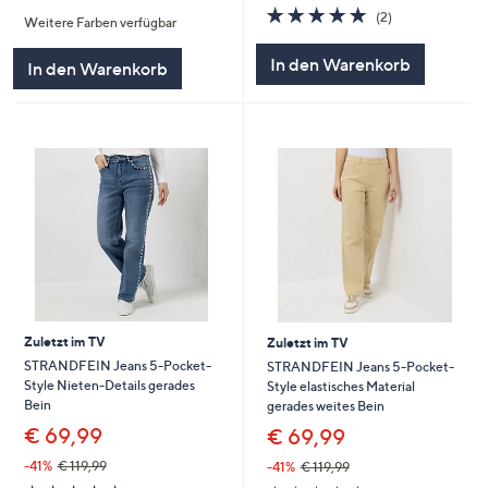
von
Bewertungen
5.0
2
(2)
Weitere Farben verfügbar
5
von
Bewertungen
5
In den Warenkorb
In den Warenkorb
Zuletzt im TV
Zuletzt im TV
STRANDFEIN Jeans 5-Pocket-
STRANDFEIN Jeans 5-Pocket-
Style Nieten-Details gerades
Style elastisches Material
Bein
gerades weites Bein
€ 69,99
€ 69,99
-41%
€ 119,99
-41%
€ 119,99