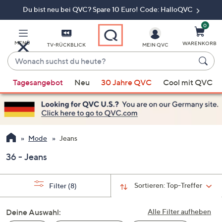
Du bist neu bei QVC? Spare 10 Euro! Code: HalloQVC
Zum
Hauptinhalt
springen
0
MENÜ
WARENKORB
TV-RÜCKBLICK
MEIN QVC
Wonach
suchst
Wenn
du
Tagesangebot
Neu
30 Jahre QVC
Cool mit QVC
Vorschläge
heute?
verfügbar
sind,
verwenden
Sie
Mode
Jeans
die
36 - Jeans
Pfeiltasten
nach
oben
Sortieren:
Top-Treffer
Filter
(8)
und
nach
Deine Auswahl:
Alle Filter aufheben
unten