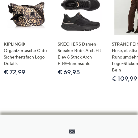
KIPLING®
SKECHERS Damen-
STRANDFEIN
Organizertasche Cido
Sneaker Bobs Arch Fit
Hose, elastis
Sicherheitsfach Logo-
Elev 8 Strick Arch
Rundumdeh
Details
Fit®-Innensohle
Logo-Sticker
Bein
€ 72,99
€ 69,95
€ 109,99
Hilfeseiten,
Service