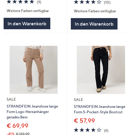
4.7
9
4.2
10
(9)
(10)
von
Bewertungen
von
Bewertungen
Weitere Farben verfügbar
Weitere Farben verfügbar
5
5
In den Warenkorb
In den Warenkorb
SALE
SALE
STRANDFEIN Jeanshose lange
STRANDFEIN Jeanshose lange
Form Logo-Herzanhänger
Form 5-Pocket-Style Bootcut
gerades Bein
€ 57,99
€ 69,99
4.2
6
(6)
von
Bewertungen
-41%
€ 119,99