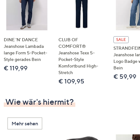
DINE 'N' DANCE
CLUB OF
SALE
Jeanshose Lambada
COMFORT®
STRANDFEI
lange Form 5-Pocket-
Jeanshose Texx 5-
Jeanshose la
Style gerades Bein
Pocket-Style
Logo Badge 
Komfortbund High-
€ 119,99
Bein
Stretch
€ 59,99
€ 109,95
Wie wär's hiermit?
Mehr sehen