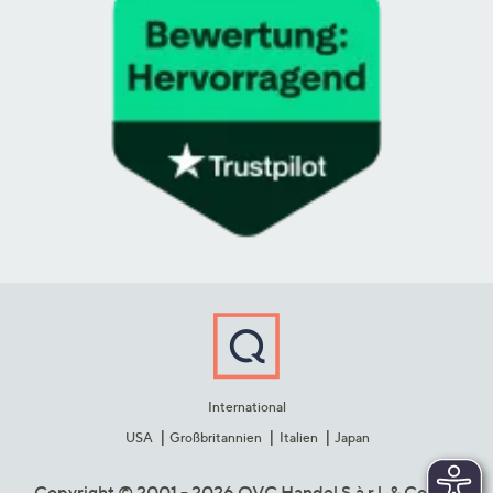
International
USA
Großbritannien
Italien
Japan
Copyright © 2001 - 2026 QVC Handel S.à r.l. & Co. KG