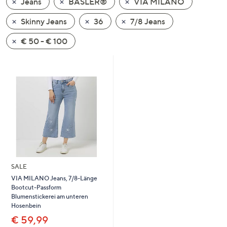
Jeans
BASLER®
VIA MILANO
oder
wischen
Skinny Jeans
36
7/8 Jeans
Sie
€ 50 - € 100
auf
Touch-
Geräten
nach
links
bzw.
rechts,
um
diese
anzuzeigen.
SALE
VIA MILANO Jeans, 7/8-Länge
Bootcut-Passform
Blumenstickerei am unteren
Hosenbein
€ 59,99