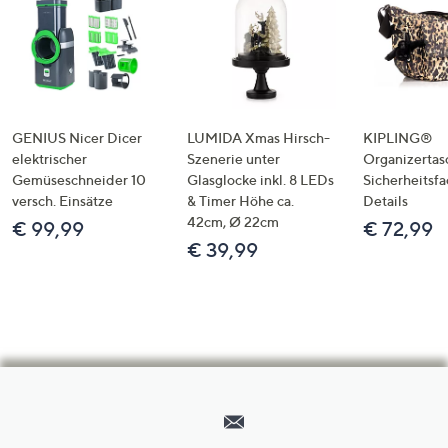
GENIUS Nicer Dicer
LUMIDA Xmas Hirsch-
KIPLING®
elektrischer
Szenerie unter
Organizertas
Gemüseschneider 10
Glasglocke inkl. 8 LEDs
Sicherheitsf
versch. Einsätze
& Timer Höhe ca.
Details
42cm, Ø 22cm
€ 99,99
€ 72,99
€ 39,99
Hilfeseiten,
Service
und