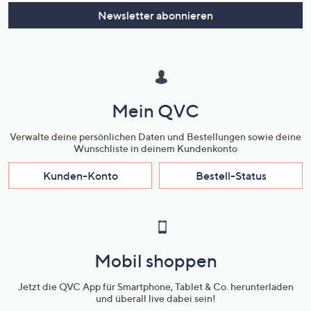
oder
Newsletter abonnieren
wischen
Sie
auf
Touch-
Geräten
Mein QVC
nach
links
Verwalte deine persönlichen Daten und Bestellungen sowie deine
bzw.
Wunschliste in deinem Kundenkonto
rechts,
Kunden-Konto
Bestell-Status
um
diese
anzuzeigen.
Mobil shoppen
Jetzt die QVC App für Smartphone, Tablet & Co. herunterladen
und überall live dabei sein!