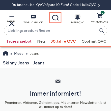
Du bist neu bei QVC? Spare 10 Euro! Code: HalloQVC
Zum
Hauptinhalt
springen
0
MENÜ
WARENKORB
TV-RÜCKBLICK
MEIN QVC
Lieblingsprodukt
finden
Wenn
Tagesangebot
Neu
30 Jahre QVC
Cool mit QVC
Vorschläge
verfügbar
Mode
Jeans
sind,
verwenden
Skinny Jeans - Jeans
Sie
Hilfeseiten,
die
Service
Pfeiltasten
und
nach
oben
Immer informiert!
Unternehmensinformationen
und
Premieren, Aktionen, Geheimtipps: Mit unseren Newslettern bist
nach
du immer up to date!
unten