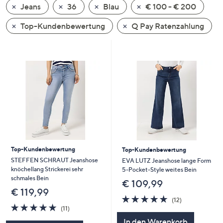
Jeans
36
Blau
€ 100 - € 200
oder
wischen
Top-Kundenbewertung
Q Pay Ratenzahlung
Sie
auf
Touch-
Geräten
nach
links
bzw.
rechts,
um
diese
Top-Kundenbewertung
Top-Kundenbewertung
anzuzeigen.
STEFFEN SCHRAUT Jeanshose
EVA LUTZ Jeanshose lange Form
knöchellang Strickerei sehr
5-Pocket-Style weites Bein
schmales Bein
€ 109,99
€ 119,99
5.0
12
(12)
5.0
11
von
Bewertungen
(11)
von
Bewertungen
5
In den Warenkorb