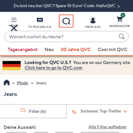
Du bist neu bei QVC? Spare 10 Euro! Code: HalloQVC
Zum
Hauptinhalt
springen
0
MENÜ
WARENKORB
TV-RÜCKBLICK
MEIN QVC
Wonach
suchst
Wenn
du
Tagesangebot
Neu
30 Jahre QVC
Cool mit QVC
Vorschläge
heute?
verfügbar
sind,
verwenden
Sie
Mode
Jeans
die
Jeans
Pfeiltasten
nach
oben
Sortieren:
Top-Treffer
Filter
(6)
und
nach
Deine Auswahl:
Alle Filter aufheben
unten