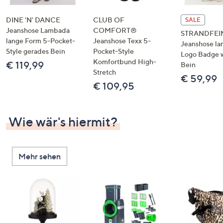
DINE 'N' DANCE
CLUB OF
SALE
Jeanshose Lambada
COMFORT®
STRANDFEI
lange Form 5-Pocket-
Jeanshose Texx 5-
Jeanshose la
Style gerades Bein
Pocket-Style
Logo Badge 
Komfortbund High-
€ 119,99
Bein
Stretch
€ 59,99
€ 109,95
Wie wär's hiermit?
Mehr sehen