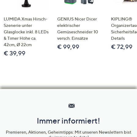
LUMIDA Xmas Hirsch-
GENIUS Nicer Dicer
KIPLING®
Szenerie unter
elektrischer
Organizertas
Glasglocke inkl. 8 LEDs
Gemüseschneider 10
Sicherheitsf
& Timer Höhe ca.
versch. Einsätze
Details
42cm, Ø 22cm
€ 99,99
€ 72,99
€ 39,99
Hilfeseiten,
Service
und
Immer informiert!
Unternehmensinformationen
Premieren, Aktionen, Geheimtipps: Mit unseren Newslettern bist