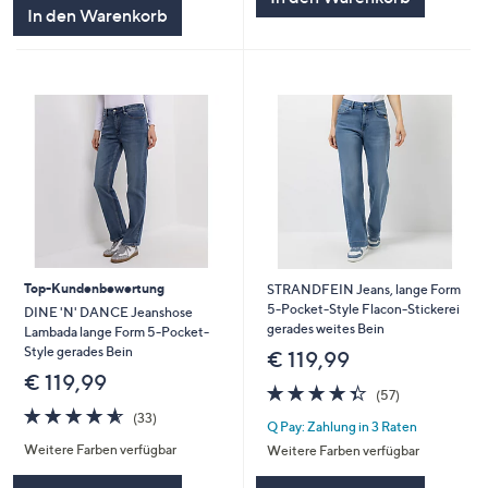
5
In den Warenkorb
Top-Kundenbewertung
STRANDFEIN Jeans, lange Form
5-Pocket-Style Flacon-Stickerei
DINE 'N' DANCE Jeanshose
gerades weites Bein
Lambada lange Form 5-Pocket-
Style gerades Bein
€ 119,99
€ 119,99
4.3
57
(57)
von
Bewertungen
4.5
33
(33)
Q Pay: Zahlung in 3 Raten
5
von
Bewertungen
Weitere Farben verfügbar
Weitere Farben verfügbar
5