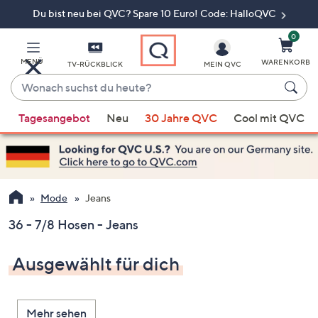
Du bist neu bei QVC? Spare 10 Euro! Code: HalloQVC
Zum
Hauptinhalt
springen
0
MENÜ
WARENKORB
TV-RÜCKBLICK
MEIN QVC
Wonach
suchst
Wenn
du
Tagesangebot
Neu
30 Jahre QVC
Cool mit QVC
Vorschläge
heute?
verfügbar
sind,
verwenden
Sie
Mode
Jeans
die
36 - 7/8 Hosen - Jeans
Pfeiltasten
nach
Ausgewählt für dich
oben
und
nach
Mehr sehen
unten