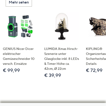
Mehr sehen
GENIUS Nicer Dicer
LUMIDA Xmas Hirsch-
KIPLING®
elektrischer
Szenerie unter
Organizertas
Gemüseschneider 10
Glasglocke inkl. 8 LEDs
Sicherheitsf
versch. Einsätze
& Timer Höhe ca.
Details
42cm, Ø 22cm
€ 99,99
€ 72,99
€ 39,99