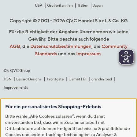
USA
Großbritannien
Italien
Japan
Copyright © 2001 - 2026 QVC Handel S.à r.l. & Co. KG
Für die Richtigkeit der Angaben übernehmen wir keine
Gewähr. Bitte beachte auch folgende
AGB
, die
Datenschutzbestimmungen
, die
Community
Standards
und das
Impressum
.
Die QVC Group
HSN
Ballard Designs
Frontgate
Garnet Hill
grandin road
Improvements
Für ein personalisiertes Shopping-Erlebnis
Bitte wähle „Alle Cookies zulassen“, wenn du damit
einverstanden bist, dass wir in Zusammenarbeit mit
Drittanbietern auf deinem Endgerät technische & profilbildende
Cookies und andere Tracking-Technologien zu Analyse- &