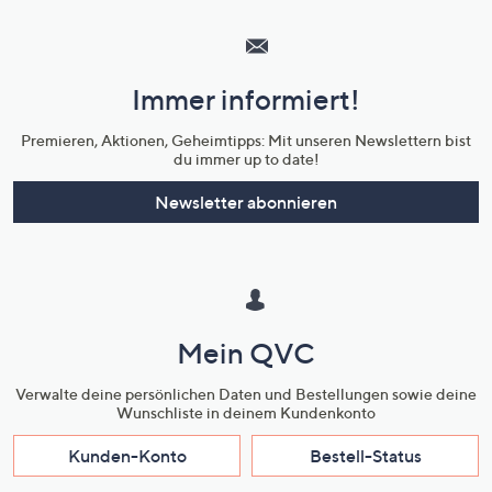
Hilfeseiten,
Service
und
Immer informiert!
Unternehmensinformationen
Premieren, Aktionen, Geheimtipps: Mit unseren Newslettern bist
du immer up to date!
Newsletter abonnieren
Mein QVC
Verwalte deine persönlichen Daten und Bestellungen sowie deine
Wunschliste in deinem Kundenkonto
Kunden-Konto
Bestell-Status