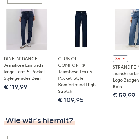
oder
wischen
Sie
auf
Touch-
Geräten
nach
links
DINE 'N' DANCE
CLUB OF
SALE
bzw.
Jeanshose Lambada
COMFORT®
STRANDFEI
lange Form 5-Pocket-
Jeanshose Texx 5-
rechts,
Jeanshose la
Style gerades Bein
Pocket-Style
um
Logo Badge 
Komfortbund High-
€ 119,99
Bein
diese
Stretch
€ 59,99
anzuzeigen.
€ 109,95
Wie wär's hiermit?